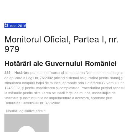
Monitorul Oficial, Partea I,
nr. 979
6
dec.
2016
Monitorul Oficial, Partea I, nr.
979
Hotărâri ale Guvernului României
pentru modificarea şi completarea Normelor metodologice
885 – Hotărâre
de aplicare a Legii nr. 76/2002 privind sistemul asigurărilor pentru şomaj şi
stimularea ocupării forţei de muncă, aprobate prin Hotărârea Guvernului nr.
174/2002, şi pentru modificarea şi completarea Procedurilor privind accesul
la măsurile pentru stimularea ocupării forţei de muncă, modalităţile de
finanţare şi instrucţiunile de implementare a acestora, aprobate prin
Hotărârea Guvernului nr. 377/2002
Noutati legislative
admin