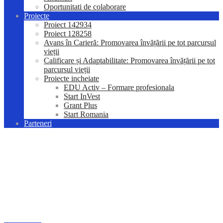
Oportunitati de colaborare
Proiecte
Proiect 142934
Proiect 128258
Avans în Carieră: Promovarea învățării pe tot parcursul
vieții
Calificare și Adaptabilitate: Promovarea învățării pe tot
parcursul vieții
Proiecte incheiate
EDU Activ – Formare profesionala
Start InVest
Grant Plus
Start Romania
Parteneri
Anunț de participare Austria:
Îmbrăcăminte de uz
profesional, îmbrăcăminte
specială de lucru şi accesorii