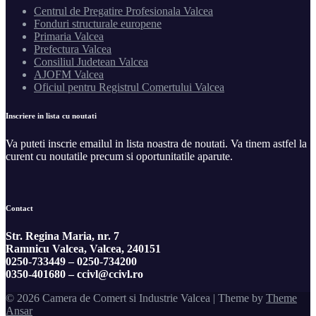
Centrul de Pregatire Profesionala Valcea
Fonduri structurale europene
Primaria Valcea
Prefectura Valcea
Consiliul Judetean Valcea
AJOFM Valcea
Oficiul pentru Registrul Comertului Valcea
Inscriere in lista cu noutati
Va puteti inscrie emailul in lista noastra de noutati. Va tinem astfel la
curent cu noutatile precum si oportunitatile aparute.
Contact
Str. Regina Maria, nr. 7
Ramnicu Valcea, Valcea, 240151
0250-733449 –
0250-734200
0350-401680 –
ccivl@ccivl.ro
© 2026 Camera de Comert si Industrie Valcea | Theme by
Theme
Ansar