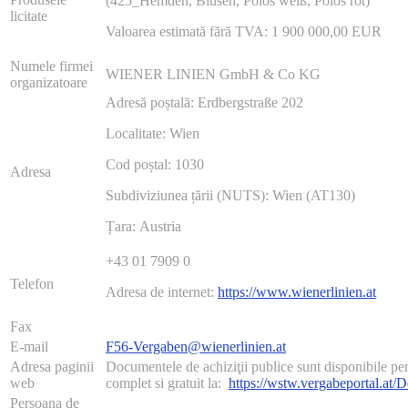
(425_Hemden, Blusen, Polos weiß, Polos rot)
licitate
Valoarea estimată fără TVA: 1 900 000,00 EUR
Numele firmei
WIENER LINIEN GmbH & Co KG
organizatoare
Adresă poștală: Erdbergstraße 202
Localitate: Wien
Cod poștal: 1030
Adresa
Subdiviziunea țării (NUTS): Wien (AT130)
Țara: Austria
+43 01 7909 0
Telefon
Adresa de internet:
https://www.wienerlinien.at
Fax
E-mail
F56-Vergaben@wienerlinien.at
Adresa paginii
Documentele de achiziţii publice sunt disponibile pent
web
complet si gratuit la:
https://wstw.vergabeportal.at/
Persoana de