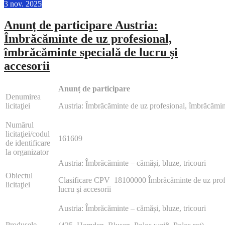
3
nov.
2025
Anunț de participare Austria:
Îmbrăcăminte de uz profesional,
îmbrăcăminte specială de lucru şi
accesorii
Anunț de participare
Denumirea
licitaţiei
Austria: Îmbrăcăminte de uz profesional, îmbrăcămint
Numărul
licitaţiei/codul
161609
de identificare
la organizator
Austria: Îmbrăcăminte – cămăși, bluze, tricouri
Obiectul
Clasificare CPV 18100000 Îmbrăcăminte de uz profe
licitaţiei
lucru şi accesorii
Austria: Îmbrăcăminte – cămăși, bluze, tricouri
Produsele