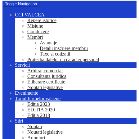
Toggle Navigation
CCI VALCEA
Repere istorice
Misiune
Conducere
Membri
Avantaje
Detalii inscriere membru
Taxe si cotizatii
Protectia datelor cu caracter personal
Servicii
Arbitraj comercial
Consultanta juridica
Eliberare certificate
Noutati legislative
Evenimente
Topul filrmelor valcene
Editia 2023
EDITIA 2020
Editia 2018
Stiri
Noutati
Noutati legislative
Anunturi