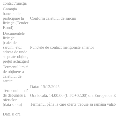
contact/funcţia
Garanţia
bancara de
participare la
Conform caietului de sarcini
licitaţie (Tender
Bond)
Documentele
licitaţiei
(caiet de
sarcini, etc.:
Punctele de contact menţionate anterior
adresa de unde
se poate obţine,
preţul achiziţiei)
Termenul limită
de obţinere a
caietului de
sarcini
Data: 15/12/2025
Termenul limită
de depunere a
Ora locală: 14:00:00 (UTC+02:00) ora Europei de Es
ofertelor
Termenul până la care oferta trebuie să rămână valab
(data si ora)
Data si ora