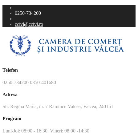
0250-734200
ccivl@ccivl.ro
Telefon
0250-734200 0350-401680
Adresa
Str. Regina Maria, nr. 7 Ramnicu Valcea, Valcea, 240151
Program
Luni-Joi: 08:00 - 16:30, Vineri: 08:00 -14:30