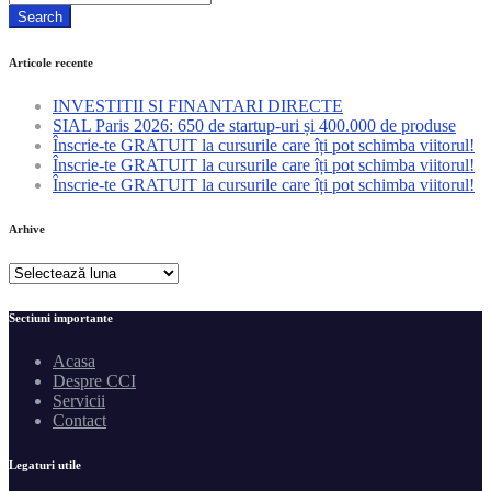
Search
Articole recente
INVESTITII SI FINANTARI DIRECTE
SIAL Paris 2026: 650 de startup-uri și 400.000 de produse
Înscrie-te GRATUIT la cursurile care îți pot schimba viitorul!
Înscrie-te GRATUIT la cursurile care îți pot schimba viitorul!
Înscrie-te GRATUIT la cursurile care îți pot schimba viitorul!
Arhive
Arhive
Sectiuni importante
Acasa
Despre CCI
Servicii
Contact
Legaturi utile