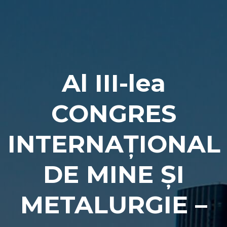
Naviga
Al III-lea
CONGRES
INTERNAŢIONAL
DE MINE ŞI
METALURGIE –