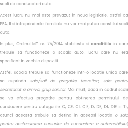
scoli de conducatori auto.
Acest lucru nu mai este prevazut in noua legislatie, astfel ca
PFA, II si intreprinderile familiale nu vor mai putea constitui scoli
auto.
In plus, Ordinul MT nr. 75/2014 stabileste si
conditiile
in car
trebuie sa functioneze o scoala auto, lucru care nu era
specificat in vechile dispozitii.
Astfel, scoala trebuie sa functioneze intr-o locatie unica care
sa cuprinda
sala/sali de pregatire teoretica, sala pentr
secretariat si arhiva, grup sanitar
. Mai mult, daca in cadrul scolii
se va efectua pregatire pentru obtinerea permisului de
conducere pentru categoriile C, CE, C1, C1E, D, DE, D1, D1E si Tr,
atunci aceasta trebuie sa detina in aceeasi locatie
o
sal
pentru desfasurarea cursurilor de cunoastere a automobilului
,