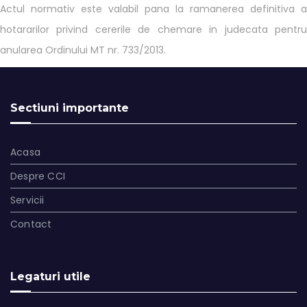
Actul normativ este valabil pana la ramanerea definitiva a
hotararilor privind cererile de chemare in judecata pentru
anularea Ordinului MT nr. 733/2013.
Sectiuni importante
Acasa
Despre CCI
Servicii
Contact
Legaturi utile