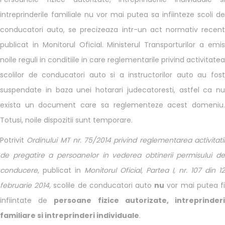
Naviga
intreprinderile familiale nu vor mai putea sa infiinteze scoli de
conducatori auto, se precizeaza intr-un act normativ recent
publicat in Monitorul Oficial. Ministerul Transporturilor a emis
noile reguli in conditiile in care reglementarile privind activitatea
scolilor de conducatori auto si a instructorilor auto au fost
suspendate in baza unei hotarari judecatoresti, astfel ca nu
exista un document care sa reglementeze acest domeniu.
Totusi, noile dispozitii sunt temporare.
Potrivit
Ordinului MT nr. 75/2014 privind reglementarea activitati
de pregatire a persoanelor in vederea obtinerii permisului de
conducere
, publicat in
Monitorul Oficial, Partea I, nr. 107 din 12
februarie 2014
, scolile de conducatori auto
nu
vor mai putea f
infiintate de
persoane fizice autorizate, intreprinder
familiare si intreprinderi individuale
.