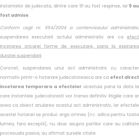
instantelor de judecata, dintre care 91 au fost respinse, iar
9 a
fost admise
.
Conform Legii nr. 554/2004 a contenciosului administrativ
,
suspendarea executarii actului administrativ are ca
efect
incetarea oricarei forme de executare, pana la expirarea
duratei suspendarii
.
Concret, suspendarea unui act administrativ cu caracter
normativ printr-o hotarare judecatoreasca are ca
efect direct
incetarea temporara a efectelor
acestuia pana la data la
care instantele judecatoresti vor transa definitiv litigiile care ar
avea ca obiect anularea acestui act administrativ, iar efectele
acestei hotarari se produc erga omnes (n.r. adica pentru toata
lumea, fara exceptii), nu doar asupra partilor care au calitate
procesuala pasiva, au afirmat sursele citate.