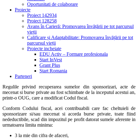
Oportunitati de colaborare
Proiecte
Proiect 142934
Proiect 128258
Avans în Carieră: Promovarea învățării pe tot parcursul
vieții
Calificare și Adaptabilitate: Promovarea învățării pe tot
parcursul vieții
Proiecte incheiate
EDU Activ – Formare profesionala
Start InVest
Grant Plus
Start Romania
Parteneri
Regulile privind recuperarea sumelor din sponsorizari, acte de
mecenat si burse private au fost schimbate de la inceputul acestui an,
printr-o OUG, care a modificat Codul fiscal.
Conform Codului fiscal, acei contribuabili care fac cheltuieli de
sponsorizare si/sau mecenat si acorda burse private, toate fiind
nedeductibile, scad din impozitul pe profit datorat sumele aferente in
urmatoarea limita minima:
3 la mie din cifra de afaceri,