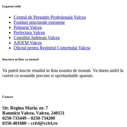
Legaturi utile
Centrul de Pregatire Profesionala Valcea
Fonduri structurale europene
Primaria Valcea
Prefectura Valcea
Consiliul Judetean Valcea
AJOFM Valcea
Oficiul pentru Registrul Comertului Valcea
Inscriere in lista cu noutati
Va puteti inscrie emailul in lista noastra de noutati. Va tinem astfel la
curent cu noutatile precum si oportunitatile aparute.
Contact
Str. Regina Maria, nr. 7
Ramnicu Valcea, Valcea, 240151
0250-733449 –
0250-734200
0350-401680 –
ccivl@ccivl.ro