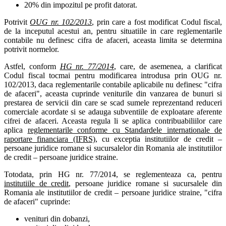
20% din impozitul pe profit datorat.
Potrivit
OUG nr. 102/2013
, prin care a fost modificat Codul fiscal,
de la inceputul acestui an, pentru situatiile in care reglementarile
contabile nu definesc cifra de afaceri, aceasta limita se determina
potrivit normelor.
Astfel, conform
HG nr. 77/2014
, care, de asemenea, a clarificat
Codul fiscal tocmai pentru modificarea introdusa prin OUG nr.
102/2013, daca reglementarile contabile aplicabile nu definesc "cifra
de afaceri", aceasta cuprinde veniturile din vanzarea de bunuri si
prestarea de servicii din care se scad sumele reprezentand reduceri
comerciale acordate si se adauga subventiile de exploatare aferente
cifrei de afaceri. Aceasta regula li se aplica contribuabiliilor care
aplica
reglementarile conforme cu Standardele internationale de
raportare financiara (IFRS)
, cu exceptia institutiilor de credit –
persoane juridice romane si sucursalelor din Romania ale institutiilor
de credit – persoane juridice straine.
Totodata, prin HG nr. 77/2014, se reglementeaza ca, pentru
institutiile de credit
, persoane juridice romane si sucursalele din
Romania ale institutiilor de credit – persoane juridice straine, "cifra
de afaceri" cuprinde:
venituri din dobanzi,