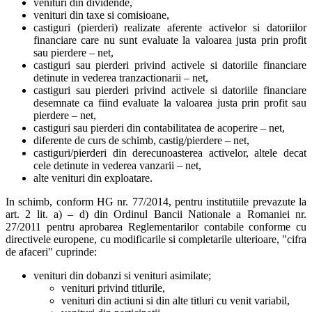
venituri din dividende,
venituri din taxe si comisioane,
castiguri (pierderi) realizate aferente activelor si datoriilor
financiare care nu sunt evaluate la valoarea justa prin profit
sau pierdere – net,
castiguri sau pierderi privind activele si datoriile financiare
detinute in vederea tranzactionarii – net,
castiguri sau pierderi privind activele si datoriile financiare
desemnate ca fiind evaluate la valoarea justa prin profit sau
pierdere – net,
castiguri sau pierderi din contabilitatea de acoperire – net,
diferente de curs de schimb, castig/pierdere – net,
castiguri/pierderi din derecunoasterea activelor, altele decat
cele detinute in vederea vanzarii – net,
alte venituri din exploatare.
In schimb, conform HG nr. 77/2014, pentru institutiile prevazute la
art. 2 lit. a) – d) din Ordinul Bancii Nationale a Romaniei nr.
27/2011 pentru aprobarea Reglementarilor contabile conforme cu
directivele europene, cu modificarile si completarile ulterioare, "cifra
de afaceri" cuprinde:
venituri din dobanzi si venituri asimilate;
venituri privind titlurile,
venituri din actiuni si din alte titluri cu venit variabil,