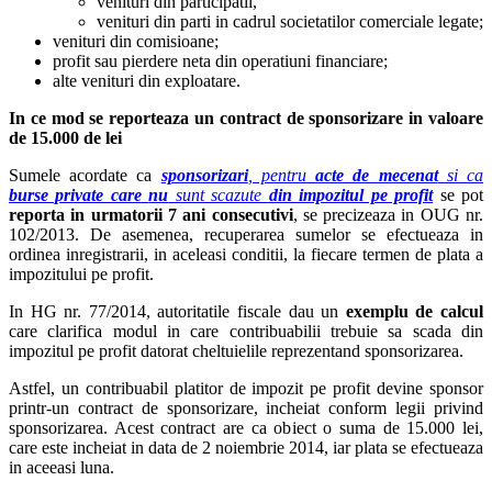
venituri din participatii,
venituri din parti in cadrul societatilor comerciale legate;
venituri din comisioane;
profit sau pierdere neta din operatiuni financiare;
alte venituri din exploatare.
In ce mod se reporteaza un contract de sponsorizare in valoare
de 15.000 de lei
Sumele acordate ca
sponsorizari
, pentru
acte de mecenat
si ca
burse private care
nu
sunt scazute
din impozitul pe profit
se pot
reporta in urmatorii 7 ani consecutivi
, se precizeaza in OUG nr.
102/2013. De asemenea, recuperarea sumelor se efectueaza in
ordinea inregistrarii, in aceleasi conditii, la fiecare termen de plata a
impozitului pe profit.
In HG nr. 77/2014, autoritatile fiscale dau un
exemplu de calcul
care clarifica modul in care contribuabilii trebuie sa scada din
impozitul pe profit datorat cheltuielile reprezentand sponsorizarea.
Astfel, un contribuabil platitor de impozit pe profit devine sponsor
printr-un contract de sponsorizare, incheiat conform legii privind
sponsorizarea. Acest contract are ca obiect o suma de 15.000 lei,
care este incheiat in data de 2 noiembrie 2014, iar plata se efectueaza
in aceeasi luna.