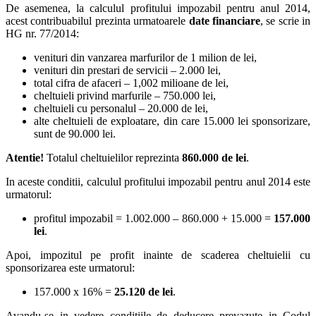
De asemenea, la calculul profitului impozabil pentru anul 2014,
acest contribuabilul prezinta urmatoarele
date financiare
, se scrie in
HG nr. 77/2014:
venituri din vanzarea marfurilor de 1 milion de lei,
venituri din prestari de servicii – 2.000 lei,
total cifra de afaceri – 1,002 milioane de lei,
cheltuieli privind marfurile – 750.000 lei,
cheltuieli cu personalul – 20.000 de lei,
alte cheltuieli de exploatare, din care 15.000 lei sponsorizare,
sunt de 90.000 lei.
Atentie!
Totalul cheltuielilor reprezinta
860.000 de lei
.
In aceste conditii, calculul profitului impozabil pentru anul 2014 este
urmatorul:
profitul impozabil = 1.002.000 – 860.000 + 15.000 =
157.000
lei
.
Apoi, impozitul pe profit inainte de scaderea cheltuielii cu
sponsorizarea este urmatorul:
157.000 x 16% =
25.120 de lei
.
Avandu-se in vedere conditiile de deducere prevazute in Codul