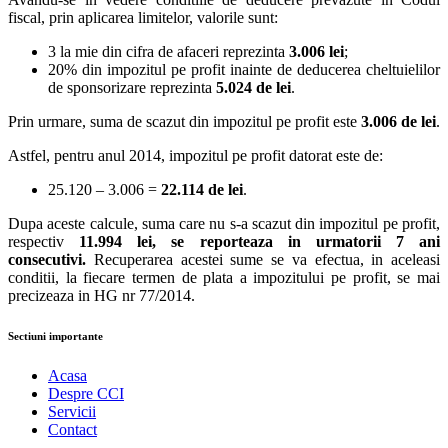
fiscal, prin aplicarea limitelor, valorile sunt:
3 la mie din cifra de afaceri reprezinta
3.006 lei
;
20% din impozitul pe profit inainte de deducerea cheltuielilor
de sponsorizare reprezinta
5.024 de lei
.
Prin urmare, suma de scazut din impozitul pe profit este
3.006 de lei
.
Astfel, pentru anul 2014, impozitul pe profit datorat este de:
25.120 – 3.006 =
22.114 de lei
.
Dupa aceste calcule, suma care nu s-a scazut din impozitul pe profit,
respectiv
11.994 lei, se reporteaza in urmatorii 7 ani
consecutivi.
Recuperarea acestei sume se va efectua, in aceleasi
conditii, la fiecare termen de plata a impozitului pe profit, se mai
precizeaza in HG nr 77/2014.
Sectiuni importante
Acasa
Despre CCI
Servicii
Contact