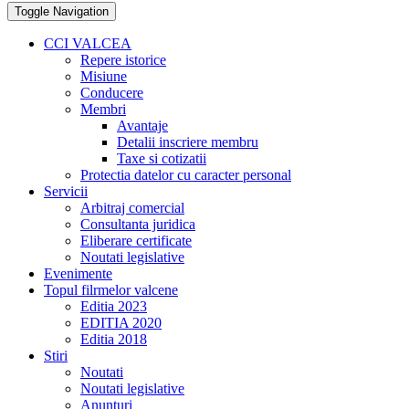
Toggle Navigation
CCI VALCEA
Repere istorice
Misiune
Conducere
Membri
Avantaje
Detalii inscriere membru
Taxe si cotizatii
Protectia datelor cu caracter personal
Servicii
Arbitraj comercial
Consultanta juridica
Eliberare certificate
Noutati legislative
Evenimente
Topul filrmelor valcene
Editia 2023
EDITIA 2020
Editia 2018
Stiri
Noutati
Noutati legislative
Anunturi