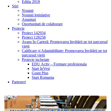
Editia 2018
Stiri
Noutati
Noutati legislative
Anunturi
Oportunitati de colaborare
Proiecte
Proiect 142934
Proiect 128258
Avans în Carieră: Promovarea învățării pe tot parcursul
vieții
Calificare și Adaptabilitate: Promovarea învățării pe tot
parcursul vieții
Proiecte incheiate
EDU Activ – Formare profesionala
Start InVest
Grant Plus
Start Romania
Parteneri