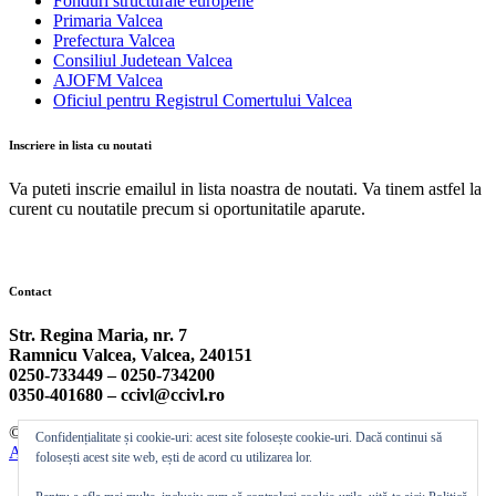
Fonduri structurale europene
Primaria Valcea
Prefectura Valcea
Consiliul Judetean Valcea
AJOFM Valcea
Oficiul pentru Registrul Comertului Valcea
Inscriere in lista cu noutati
Va puteti inscrie emailul in lista noastra de noutati. Va tinem astfel la
curent cu noutatile precum si oportunitatile aparute.
Contact
Str. Regina Maria, nr. 7
Ramnicu Valcea, Valcea, 240151
0250-733449 –
0250-734200
0350-401680 –
ccivl@ccivl.ro
© 2026 Camera de Comert si Industrie Valcea | Theme by
Theme
Confidențialitate și cookie-uri: acest site folosește cookie-uri. Dacă continui să
Ansar
folosești acest site web, ești de acord cu utilizarea lor.