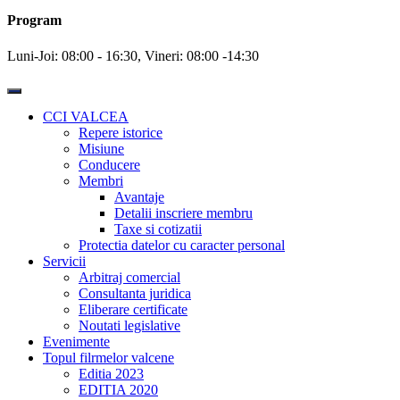
Program
Luni-Joi: 08:00 - 16:30, Vineri: 08:00 -14:30
Toggle
Navigation
CCI VALCEA
Repere istorice
Misiune
Conducere
Membri
Avantaje
Detalii inscriere membru
Taxe si cotizatii
Protectia datelor cu caracter personal
Servicii
Arbitraj comercial
Consultanta juridica
Eliberare certificate
Noutati legislative
Evenimente
Topul filrmelor valcene
Editia 2023
EDITIA 2020