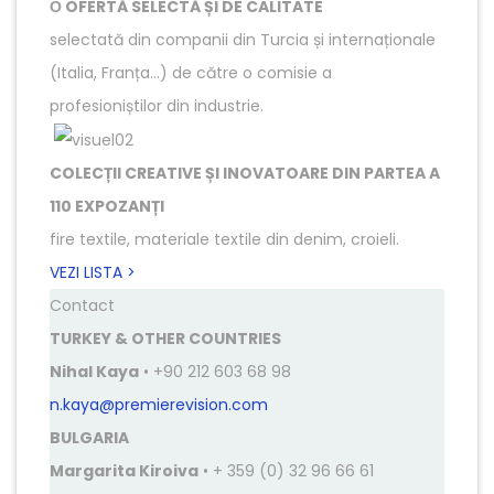
О OFERTĂ SELECTĂ ȘI DE CALITATE
selectată din companii din Turcia și internaționale
(Italia, Franța…) de către o comisie a
profesioniștilor din industrie.
COLECȚII CREATIVE ȘI INOVATOARE DIN PARTEA A
110 EXPOZANȚI
fire textile, materiale textile din denim, croieli.
VEZI LISTA >
Contact
TURKEY & OTHER COUNTRIES
Nihal Kaya
• +90 212 603 68 98
n.kaya@premierevision.com
BULGARIA
Margarita Kiroiva
• + 359 (0) 32 96 66 61