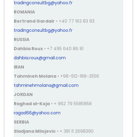
tradingconsultbg@yahoo.fr
ROMANIA
Bertrand Gardair
• +40 77 163 83 93
tradingconsultbg@yahoo.fr
RUSSIA
Dahbia Roux
• +7 495 640 86 81
dahbia.roux@gmail.com
IRAN
Tahmineh Molana
• +98-912-188-2556
tahminehmolana@gmail.com
JORDAN
Raghad al-Koja
• + 962 79 5585858
ragad66@yahoo.com
SERBIA
Sladjana Milojevic
• + 381 11 2698390