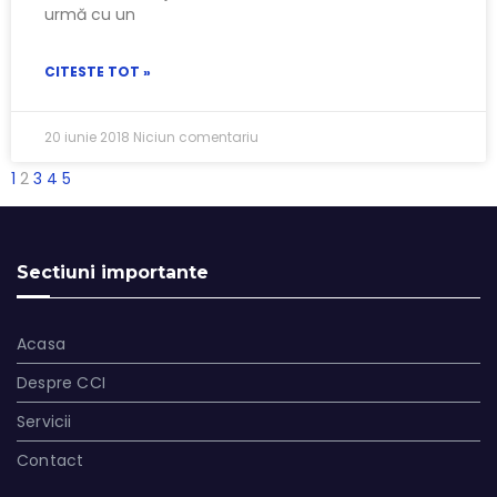
urmă cu un
CITESTE TOT »
20 iunie 2018
Niciun comentariu
1
2
3
4
5
Sectiuni importante
Acasa
Despre CCI
Servicii
Contact