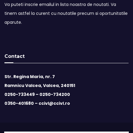
Va puteti inscrie emailul in lista noastra de noutati. Va
tinem astfel la curent cu noutatile precum si oportunitatile
aparute.
Contact
Str. Regina Maria, nr. 7
Ramnicu Valcea, Valcea, 240151
0250-733449 –
0250-734200
0350-401680 –
ccivl@ccivl.ro