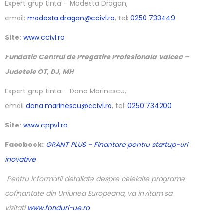
Expert grup tinta – Modesta Dragan,
email:
modesta.dragan@ccivl.ro
, tel:
0250 733449
Site:
www.ccivl.ro
Fundatia Centrul de Pregatire Profesionala Valcea –
Judetele OT, DJ, MH
Expert grup tinta – Dana Marinescu,
email
dana.marinescu@ccivl.ro
, tel:
0250 734200
Site:
www.cppvl.ro
Facebook:
GRANT PLUS – Finantare pentru startup-uri
inovative
Pentru informatii detaliate despre celelalte programe
cofinantate din Uniunea Europeana, va invitam sa
vizitati
www.fonduri-ue.ro