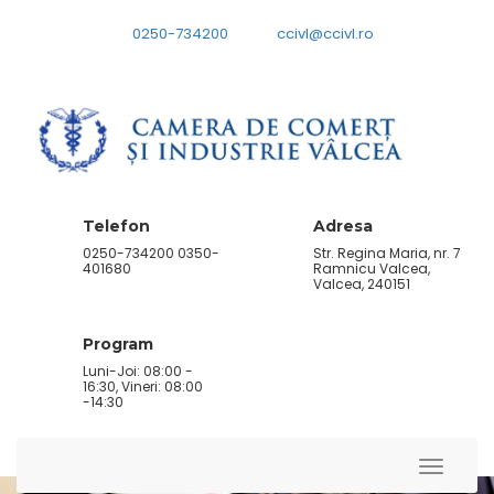
0250-734200
ccivl@ccivl.ro
Telefon
Adresa
0250-734200 0350-
Str. Regina Maria, nr. 7
401680
Ramnicu Valcea,
Valcea, 240151
Program
Luni-Joi: 08:00 -
16:30, Vineri: 08:00
-14:30
Toggle