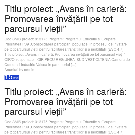
Titlu proiect: „Avans în carieră:
Promovarea învățării pe tot
parcursul vieții”
Cod SMIS proiect: 313175 Program: Programul Educatie si Ocupare
Prioritatea P09 „Consolidarea participarii populatiei in procesul de invatare
pe tot parcursul vietii pentru facilitarea tranzitiilor si a mobilitatii (ESO.4.7)
Titlu proiect: „Avans în carieră: Promovarea învățării pe tot parcursul vieții”
OIR/OI responsabil: OIR PECU REGIUNEA SUD-VEST OLTENIA Camera de
Comert si Industrie Valcea in parteneriat […]
Anunturi
by admin
15
mai
Titlu proiect: „Avans în carieră:
Promovarea învățării pe tot
parcursul vieții”
Cod SMIS proiect: 313175 Program: Programul Educatie si Ocupare
Prioritatea P09 „Consolidarea participarii populatiei in procesul de invatare
pe tot parcursul vietii pentru facilitarea tranzitiilor si a mobilitatii (ESO.4.7)