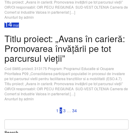
Titlu proiect: „Avans în carieră: Promovarea învățării pe tot parcursul vieții”
OIR/OI responsabil: OIR PECU REGIUNEA SUD-VEST OLTENIA Camera de
Comert si Industrie Valcea in parteneriat […]
Anunturi
by admin
14
mai
Titlu proiect: „Avans în carieră:
Promovarea învățării pe tot
parcursul vieții”
Cod SMIS proiect: 313175 Program: Programul Educatie si Ocupare
Prioritatea P09 „Consolidarea participarii populatiei in procesul de invatare
pe tot parcursul vietii pentru facilitarea tranzitiilor si a mobilitatii (ESO.4.7)
Titlu proiect: „Avans în carieră: Promovarea învățării pe tot parcursul vieții”
OIR/OI responsabil: OIR PECU REGIUNEA SUD-VEST OLTENIA Camera de
Comert si Industrie Valcea in parteneriat […]
Anunturi
by admin
1
2
3
…
34
Search