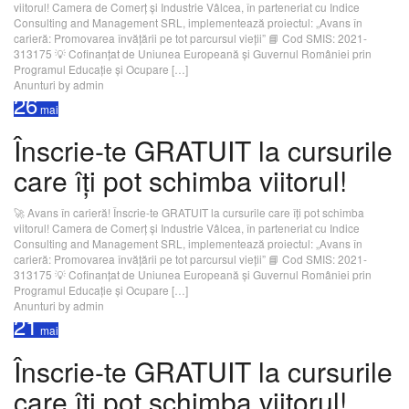
viitorul! Camera de Comerț și Industrie Vâlcea, în parteneriat cu Indice
Consulting and Management SRL, implementează proiectul: „Avans în
carieră: Promovarea învățării pe tot parcursul vieții” 📘 Cod SMIS: 2021-
313175 💡 Cofinanțat de Uniunea Europeană și Guvernul României prin
Programul Educație și Ocupare […]
Anunturi
by admin
26
mai
Înscrie-te GRATUIT la cursurile
care îți pot schimba viitorul!
🚀 Avans în carieră! Înscrie-te GRATUIT la cursurile care îți pot schimba
viitorul! Camera de Comerț și Industrie Vâlcea, în parteneriat cu Indice
Consulting and Management SRL, implementează proiectul: „Avans în
carieră: Promovarea învățării pe tot parcursul vieții” 📘 Cod SMIS: 2021-
313175 💡 Cofinanțat de Uniunea Europeană și Guvernul României prin
Programul Educație și Ocupare […]
Anunturi
by admin
21
mai
Înscrie-te GRATUIT la cursurile
care îți pot schimba viitorul!