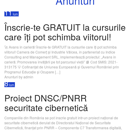
Categorie:
Anunturi
11
iun.
Înscrie-te GRATUIT la cursurile
care îți pot schimba viitorul!
🚀 Avans în carieră! Înscrie-te GRATUIT la cursurile care îți pot schimba
viitorul! Camera de Comerț și Industrie Vâlcea, în parteneriat cu Indice
Consulting and Management SRL, implementează proiectul: „Avans în
carieră: Promovarea învățării pe tot parcursul vieții” 📘 Cod SMIS: 2021-
313175 💡 Cofinanțat de Uniunea Europeană și Guvernul României prin
Programul Educație și Ocupare […]
Anunturi
by admin
8
iun.
Proiect DNSC/PNRR
securitate cibernetică
Companiile din România se pot înscrie gratuit într-un proiect național de
securitate cibernetică derulat de Directoratul Național de Securitate
Cibernetică, finanțat prin PNRR – Componenta C7 Transformarea digitală,