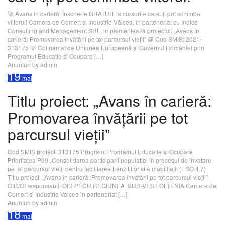
🚀 Avans în carieră! Înscrie-te GRATUIT la cursurile care îți pot schimba
viitorul! Camera de Comerț și Industrie Vâlcea, în parteneriat cu Indice
Consulting and Management SRL, implementează proiectul: „Avans în
carieră: Promovarea învățării pe tot parcursul vieții” 📘 Cod SMIS: 2021-
313175 💡 Cofinanțat de Uniunea Europeană și Guvernul României prin
Programul Educație și Ocupare […]
Anunturi
by admin
19
mai
Titlu proiect: „Avans în carieră:
Promovarea învățării pe tot
parcursul vieții”
Cod SMIS proiect: 313175 Program: Programul Educatie si Ocupare
Prioritatea P09 „Consolidarea participarii populatiei in procesul de invatare
pe tot parcursul vietii pentru facilitarea tranzitiilor si a mobilitatii (ESO.4.7)
Titlu proiect: „Avans în carieră: Promovarea învățării pe tot parcursul vieții”
OIR/OI responsabil: OIR PECU REGIUNEA SUD-VEST OLTENIA Camera de
Comert si Industrie Valcea in parteneriat […]
Anunturi
by admin
18
mai