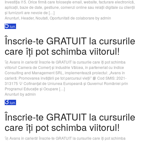
Investiția I15. Orice firmă care folosește email, website, facturare electronică,
aplicații, baze de date, gestiune, comenzi online sau relații digitale cu clienții
și furnizorii are nevoie de […]
Anunturi
,
Header
,
Noutati
,
Oportunitati de colaborare
by admin
5
iun.
Înscrie-te GRATUIT la cursurile
care îți pot schimba viitorul!
🚀 Avans în carieră! Înscrie-te GRATUIT la cursurile care îți pot schimba
viitorul! Camera de Comerț și Industrie Vâlcea, în parteneriat cu Indice
Consulting and Management SRL, implementează proiectul: „Avans în
carieră: Promovarea învățării pe tot parcursul vieții” 📘 Cod SMIS: 2021-
313175 💡 Cofinanțat de Uniunea Europeană și Guvernul României prin
Programul Educație și Ocupare […]
Anunturi
by admin
3
iun.
Înscrie-te GRATUIT la cursurile
care îți pot schimba viitorul!
🚀 Avans în carieră! Înscrie-te GRATUIT la cursurile care îți pot schimba