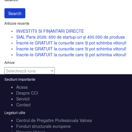
Search
Articole recente
INVESTITII SI FINANTARI DIRECTE
SIAL Paris 2026: 650 de startup-uri și 400.000 de produse
Înscrie-te GRATUIT la cursurile care îți pot schimba viitorul!
Înscrie-te GRATUIT la cursurile care îți pot schimba viitorul!
Înscrie-te GRATUIT la cursurile care îți pot schimba viitorul!
Arhive
Arhive
Sectiuni importante
Acasa
Despre CCI
Servicii
Contact
Legaturi utile
Centrul de Pregatire Profesionala Valcea
Fonduri structurale europene