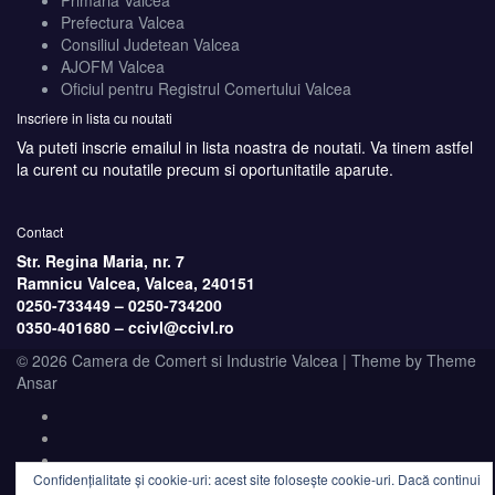
Primaria Valcea
Prefectura Valcea
Consiliul Judetean Valcea
AJOFM Valcea
Oficiul pentru Registrul Comertului Valcea
Inscriere in lista cu noutati
Va puteti inscrie emailul in lista noastra de noutati. Va tinem astfel
la curent cu noutatile precum si oportunitatile aparute.
Contact
Str. Regina Maria, nr. 7
Ramnicu Valcea, Valcea, 240151
0250-733449 –
0250-734200
0350-401680 –
ccivl@ccivl.ro
© 2026 Camera de Comert si Industrie Valcea | Theme by
Theme
Ansar
Confidențialitate și cookie-uri: acest site folosește cookie-uri. Dacă continui