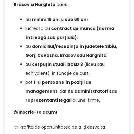
Brasov si Harghita
care:
au
minim 18 ani
și
sub 65 ani
;
lucrează cu
contract de muncă (normă
întreagă sau parțială)
;
au
domiciliul/resedința în județele Sibiu,
Gorj, Covasna, Brasov sau Harghita
;
au
cel puțin studii ISCED 3
(liceu sau
echivalent), în funcție de curs;
pot fi și
persoane în poziții de
management
, dar
nu administratori sau
reprezentanți legali
ai unei firme.
📩 Înscrie-te acum!
👉 Profită de oportunitatea de a-ți dezvolta