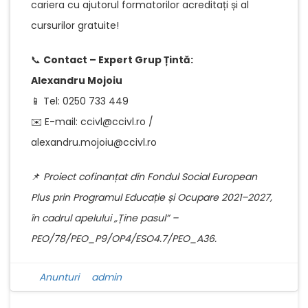
cariera cu ajutorul formatorilor acreditați și al
cursurilor gratuite!
📞
Contact – Expert Grup Țintă:
Alexandru Mojoiu
📱 Tel: 0250 733 449
✉️ E-mail: ccivl@ccivl.ro /
alexandru.mojoiu@ccivl.ro
📌
Proiect cofinanțat din Fondul Social European
Plus prin Programul Educație și Ocupare 2021–2027,
în cadrul apelului „Ține pasul” –
PEO/78/PEO_P9/OP4/ESO4.7/PEO_A36.
Anunturi
admin