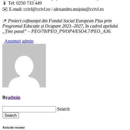
📱 Tel: 0250 733 449
✉️ E-mail: ccivl@ccivl.ro / alexandru.mojoiu@ccivl.ro
📌
Proiect cofinanțat din Fondul Social European Plus prin
Programul Educație și Ocupare 2021–2027, în cadrul apelului
„Ține pasul” – PEO/78/PEO_P9/OP4/ESO4.7/PEO_A36.
Anunturi
admin
By
admin
Search
Search
Articole recente