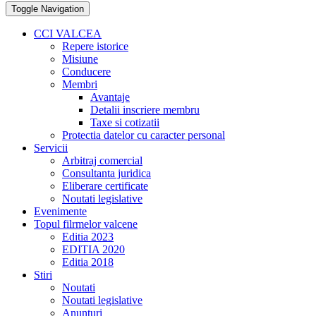
Toggle Navigation
CCI VALCEA
Repere istorice
Misiune
Conducere
Membri
Avantaje
Detalii inscriere membru
Taxe si cotizatii
Protectia datelor cu caracter personal
Servicii
Arbitraj comercial
Consultanta juridica
Eliberare certificate
Noutati legislative
Evenimente
Topul filrmelor valcene
Editia 2023
EDITIA 2020
Editia 2018
Stiri
Noutati
Noutati legislative
Anunturi