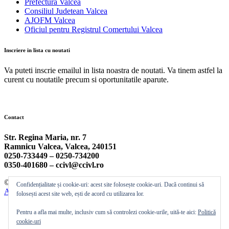
Prefectura Valcea
Consiliul Judetean Valcea
AJOFM Valcea
Oficiul pentru Registrul Comertului Valcea
Inscriere in lista cu noutati
Va puteti inscrie emailul in lista noastra de noutati. Va tinem astfel la
curent cu noutatile precum si oportunitatile aparute.
Contact
Str. Regina Maria, nr. 7
Ramnicu Valcea, Valcea, 240151
0250-733449 –
0250-734200
0350-401680 –
ccivl@ccivl.ro
© 2026 Camera de Comert si Industrie Valcea | Theme by
Theme
Confidențialitate și cookie-uri: acest site folosește cookie-uri. Dacă continui să
Ansar
folosești acest site web, ești de acord cu utilizarea lor.
Pentru a afla mai multe, inclusiv cum să controlezi cookie-urile, uită-te aici:
Politică
cookie-uri