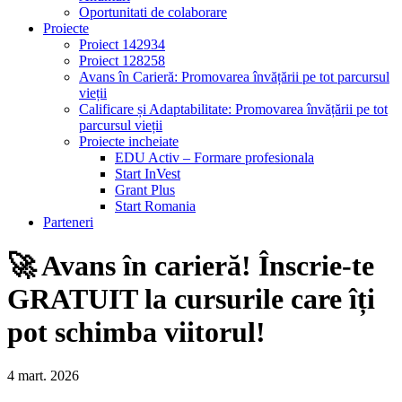
Oportunitati de colaborare
Proiecte
Proiect 142934
Proiect 128258
Avans în Carieră: Promovarea învățării pe tot parcursul
vieții
Calificare și Adaptabilitate: Promovarea învățării pe tot
parcursul vieții
Proiecte incheiate
EDU Activ – Formare profesionala
Start InVest
Grant Plus
Start Romania
Parteneri
🚀 Avans în carieră! Înscrie-te
GRATUIT la cursurile care îți
pot schimba viitorul!
4
mart.
2026