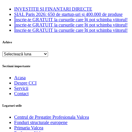
INVESTITII SI FINANTARI DIRECTE
SIAL Paris 2026: 650 de startup-uri și 400.000 de produse
Înscrie-te GRATUIT la cursurile care îți pot schimba viitorul!
Înscrie-te GRATUIT la cursurile care îți pot schimba viitorul!
Înscrie-te GRATUIT la cursurile care îți pot schimba viitorul!
Arhive
Arhive
Sectiuni importante
Acasa
Despre CCI
Servicii
Contact
Legaturi utile
Centrul de Pregatire Profesionala Valcea
Fonduri structurale europene
Primaria Valcea