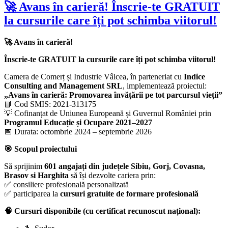
🚀 Avans în carieră! Înscrie-te GRATUIT
la cursurile care îți pot schimba viitorul!
🚀 Avans în carieră!
Înscrie-te GRATUIT la cursurile care îți pot schimba viitorul!
Camera de Comerț și Industrie Vâlcea, în parteneriat cu
Indice
Consulting and Management SRL
, implementează proiectul:
„Avans în carieră: Promovarea învățării pe tot parcursul vieții”
📘 Cod SMIS: 2021-313175
💡 Cofinanțat de Uniunea Europeană și Guvernul României prin
Programul Educație și Ocupare 2021–2027
📅 Durata: octombrie 2024 – septembrie 2026
🎯 Scopul proiectului
Să sprijinim
601 angajați din județele Sibiu, Gorj, Covasna,
Brasov si Harghita
să își dezvolte cariera prin:
✅ consiliere profesională personalizată
✅ participarea la
cursuri gratuite de formare profesională
🧠 Cursuri disponibile (cu certificat recunoscut național):