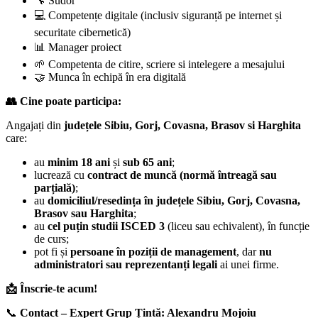
🔧 Sudor
💻 Competențe digitale (inclusiv siguranță pe internet și
securitate cibernetică)
📊 Manager proiect
🌱 Competenta de citire, scriere si intelegere a mesajului
🤝 Munca în echipă în era digitală
👥 Cine poate participa:
Angajați din
județele Sibiu, Gorj, Covasna, Brasov si Harghita
care:
au
minim 18 ani
și
sub 65 ani
;
lucrează cu
contract de muncă (normă întreagă sau
parțială)
;
au
domiciliul/resedința în județele Sibiu, Gorj, Covasna,
Brasov sau Harghita
;
au
cel puțin studii ISCED 3
(liceu sau echivalent), în funcție
de curs;
pot fi și
persoane în poziții de management
, dar
nu
administratori sau reprezentanți legali
ai unei firme.
📩 Înscrie-te acum!
📞
Contact – Expert Grup Țintă: Alexandru Mojoiu