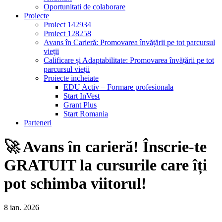
Oportunitati de colaborare
Proiecte
Proiect 142934
Proiect 128258
Avans în Carieră: Promovarea învățării pe tot parcursul
vieții
Calificare și Adaptabilitate: Promovarea învățării pe tot
parcursul vieții
Proiecte incheiate
EDU Activ – Formare profesionala
Start InVest
Grant Plus
Start Romania
Parteneri
🚀 Avans în carieră! Înscrie-te
GRATUIT la cursurile care îți
pot schimba viitorul!
8
ian.
2026