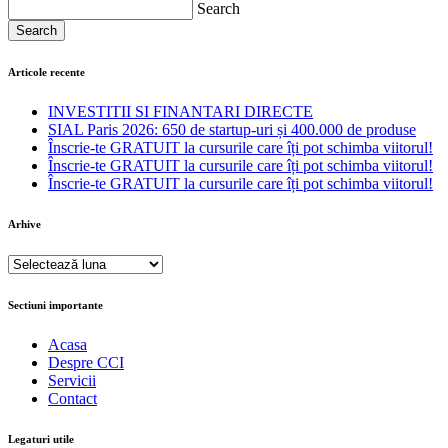
Search
Search
Articole recente
INVESTITII SI FINANTARI DIRECTE
SIAL Paris 2026: 650 de startup-uri și 400.000 de produse
Înscrie-te GRATUIT la cursurile care îți pot schimba viitorul!
Înscrie-te GRATUIT la cursurile care îți pot schimba viitorul!
Înscrie-te GRATUIT la cursurile care îți pot schimba viitorul!
Arhive
Arhive
Sectiuni importante
Acasa
Despre CCI
Servicii
Contact
Legaturi utile