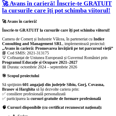
🚀 Avans în carieră! Înscrie-te GRATUIT
la cursurile care îți pot schimba viitorul!
🚀 Avans în carieră!
Înscrie-te GRATUIT la cursurile care îți pot schimba viitorul!
Camera de Comerț și Industrie Vâlcea, în parteneriat cu
Indice
Consulting and Management SRL
, implementează proiectul:
„Avans în carieră: Promovarea învățării pe tot parcursul vieții”
📘 Cod SMIS: 2021-313175
💡 Cofinanțat de Uniunea Europeană și Guvernul României prin
Programul Educație și Ocupare 2021–2027
📅 Durata: octombrie 2024 – septembrie 2026
🎯 Scopul proiectului
Să sprijinim
601 angajați din județele Sibiu, Gorj, Covasna,
Brasov si Harghita
să își dezvolte cariera prin:
✅ consiliere profesională personalizată
✅ participarea la
cursuri gratuite de formare profesională
🧠 Cursuri disponibile (cu certificat recunoscut național):