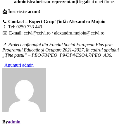
administratori sau reprezentanți legali
ai unei firme.
📩 Înscrie-te acum!
📞
Contact – Expert Grup Țintă: Alexandru Mojoiu
📱 Tel: 0250 733 449
✉️ E-mail: ccivl@ccivl.ro / alexandru.mojoiu@ccivl.ro
📌
Proiect cofinanțat din Fondul Social European Plus prin
Programul Educație și Ocupare 2021–2027, în cadrul apelului
„Ține pasul” – PEO/78/PEO_P9/OP4/ESO4.7/PEO_A36.
Anunturi
admin
By
admin