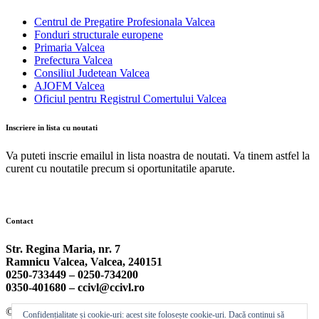
Centrul de Pregatire Profesionala Valcea
Fonduri structurale europene
Primaria Valcea
Prefectura Valcea
Consiliul Judetean Valcea
AJOFM Valcea
Oficiul pentru Registrul Comertului Valcea
Inscriere in lista cu noutati
Va puteti inscrie emailul in lista noastra de noutati. Va tinem astfel la
curent cu noutatile precum si oportunitatile aparute.
Contact
Str. Regina Maria, nr. 7
Ramnicu Valcea, Valcea, 240151
0250-733449 –
0250-734200
0350-401680 –
ccivl@ccivl.ro
© 2026 Camera de Comert si Industrie Valcea | Theme by
Theme
Confidențialitate și cookie-uri: acest site folosește cookie-uri. Dacă continui să