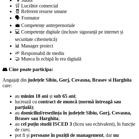
🔧 Sudor
🛒 Lucrător comercial
🧾 Referent resurse umane
🗣️ Formator
💼 Competențe antreprenoriale
💻 Competențe digitale (inclusiv siguranță pe internet și
securitate cibernetică)
📊 Manager proiect
🌱 Responsabil de mediu
🤝 Munca în echipă în era digitală
👥 Cine poate participa:
Angajați din
județele Sibiu, Gorj, Covasna, Brasov si Harghita
care:
au
minim 18 ani
și
sub 65 ani
;
lucrează cu
contract de muncă (normă întreagă sau
parțială)
;
au
domiciliul/resedința în județele Sibiu, Gorj, Covasna,
Brasov sau Harghita
;
au
cel puțin studii ISCED 3
(liceu sau echivalent), în funcție
de curs;
pot fi și
persoane în poziții de management
, dar
nu