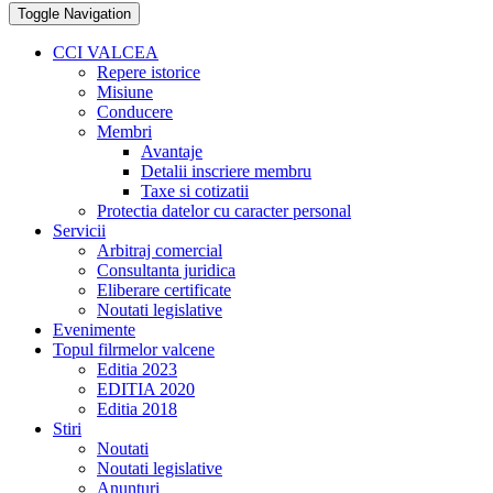
Toggle Navigation
CCI VALCEA
Repere istorice
Misiune
Conducere
Membri
Avantaje
Detalii inscriere membru
Taxe si cotizatii
Protectia datelor cu caracter personal
Servicii
Arbitraj comercial
Consultanta juridica
Eliberare certificate
Noutati legislative
Evenimente
Topul filrmelor valcene
Editia 2023
EDITIA 2020
Editia 2018
Stiri
Noutati
Noutati legislative
Anunturi