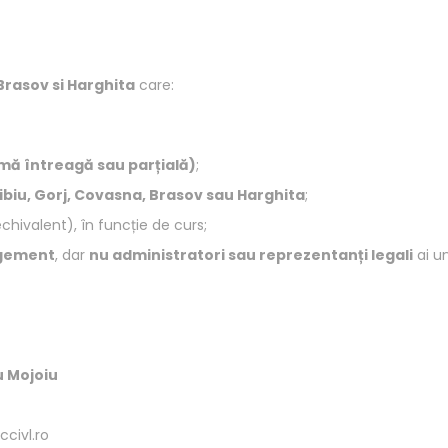
 Brasov si Harghita
care:
ă întreagă sau parțială)
;
Sibiu, Gorj, Covasna, Brasov sau Harghita
;
chivalent), în funcție de curs;
agement
, dar
nu administratori sau reprezentanți legali
ai u
u Mojoiu
ccivl.ro