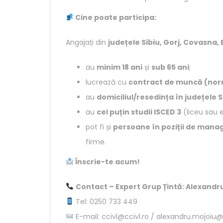
Cine poate participa:
Angajați din
județele Sibiu, Gorj, Covasna,
au
minim 18 ani
și
sub 65 ani
;
lucrează cu
contract de muncă (norm
au
domiciliul/resedința în județele 
au
cel puțin studii ISCED 3
(liceu sau e
pot fi și
persoane în poziții de man
firme.
Înscrie-te acum!
Contact – Expert Grup Țintă: Alexandr
Tel: 0250 733 449
E-mail: ccivl@ccivl.ro / alexandru.mojoiu@