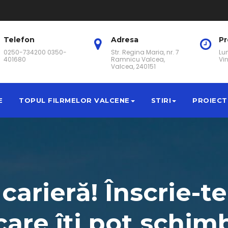
Telefon
Adresa
P
0250-734200 0350-
Str. Regina Maria, nr. 7
Lun
401680
Ramnicu Valcea,
Vin
Valcea, 240151
E
TOPUL FILRMELOR VALCENE
STIRI
PROIECT
carieră! Înscrie-t
care îți pot schimb