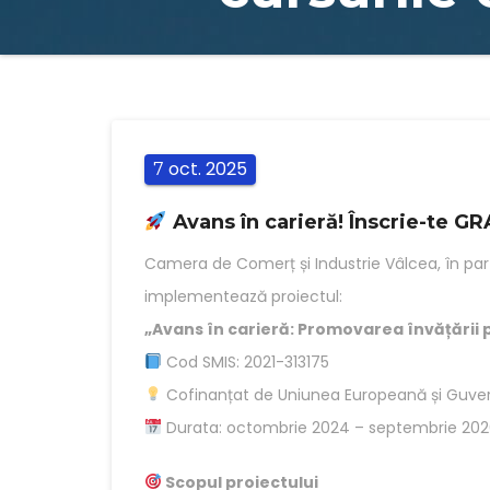
oct.
2025
7
Avans în carieră! Înscrie-te GRA
Camera de Comerț și Industrie Vâlcea, în pa
implementează proiectul:
„Avans în carieră: Promovarea învățării p
Cod SMIS: 2021-313175
Cofinanțat de Uniunea Europeană și Guver
Durata: octombrie 2024 – septembrie 20
Scopul proiectului