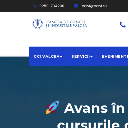
0250-734200
ccivl@ccivl.ro
CCI VALCEA
SERVICII
EVENIMENT
Avans în 
cursurile 