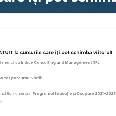
TUIT la cursurile care îți pot schimba viitorul!
rteneriat cu
Indice Consulting and Management SRL
,
e tot parcursul vieții”
nul României prin
Programul Educație și Ocupare 2021–2027
26