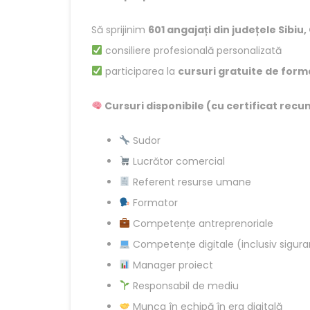
Să sprijinim
601 angajați din județele Sibiu
consiliere profesională personalizată
participarea la
cursuri gratuite de form
Cursuri disponibile (cu certificat recu
Sudor
Lucrător comercial
Referent resurse umane
Formator
Competențe antreprenoriale
Competențe digitale (inclusiv siguran
Manager proiect
Responsabil de mediu
Munca în echipă în era digitală