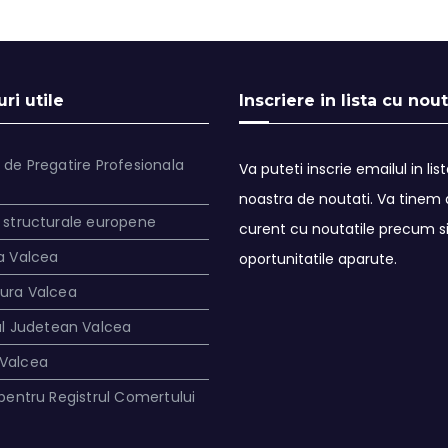
ri utile
Inscriere in lista cu nout
 de Pregatire Profesionala
Va puteti inscrie emailul in lis
noastra de noutati. Va tinem a
 structurale europene
curent cu noutatile precum s
a Valcea
oportunitatile aparute.
tura Valcea
ul Judetean Valcea
Valcea
 pentru Registrul Comertului