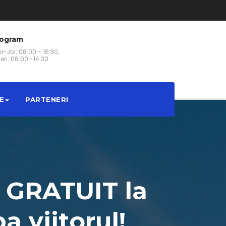
rogram
i-Joi: 08:00 - 16:30,
eri: 08:00 -14:30
E
PARTENERI
e GRATUIT la
a viitorul!