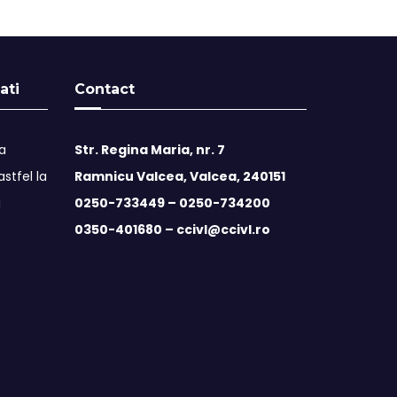
ati
Contact
ta
Str. Regina Maria, nr. 7
stfel la
Ramnicu Valcea, Valcea, 240151
i
0250-733449 –
0250-734200
0350-401680 –
ccivl@ccivl.ro