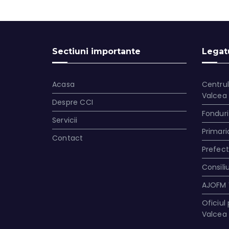
Sectiuni importante
Legatu
Acasa
Centrul
Valcea
Despre CCI
Fonduri
Servicii
Primari
Contact
Prefec
Consili
AJOFM 
Oficiul
Valcea