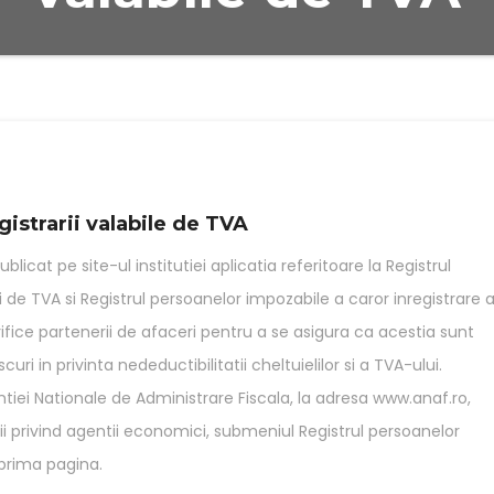
gistrarii valabile de TVA
licat pe site-ul institutiei aplicatia referitoare la Registrul
 de TVA si Registrul persoanelor impozabile a caror inregistrare 
erifice partenerii de afaceri pentru a se asigura ca acestia sunt
uri in privinta nedeductibilitatii cheltuielilor si a TVA-ului.
tiei Nationale de Administrare Fiscala, la adresa www.anaf.ro,
ii privind agentii economici, submeniul Registrul persoanelor
 prima pagina.