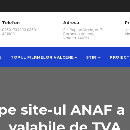
Telefon
Adresa
P
0250-734200 0350-
Str. Regina Maria, nr. 7
Lun
401680
Ramnicu Valcea,
Vin
Valcea, 240151
E
TOPUL FILRMELOR VALCENE
STIRI
PROIECT
pe site-ul ANAF a 
valabile de TVA