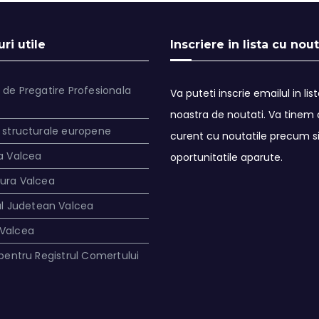
ri utile
Inscriere in lista cu nout
 de Pregatire Profesionala
Va puteti inscrie emailul in lis
noastra de noutati. Va tinem a
 structurale europene
curent cu noutatile precum s
a Valcea
oportunitatile aparute.
tura Valcea
ul Judetean Valcea
Valcea
 pentru Registrul Comertului