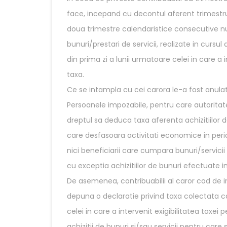
face, incepand cu decontul aferent trimestrul
doua trimestre calendaristice consecutive nu au
bunuri/prestari de servicii, realizate in curs
din prima zi a lunii urmatoare celei in care 
taxa.
Ce se intampla cu cei carora le-a fost anulat
Persoanele impozabile, pentru care autoritate
dreptul sa deduca taxa aferenta achizitiilor de
care desfasoara activitati economice in peri
nici beneficiarii care cumpara bunuri/servicii 
cu exceptia achizitiilor de bunuri efectuate in
De asemenea, contribuabilii al caror cod de in
depuna o declaratie privind taxa colectata ca
celei in care a intervenit exigibilitatea taxei 
achizitii de bunuri si/sau servicii pentru care