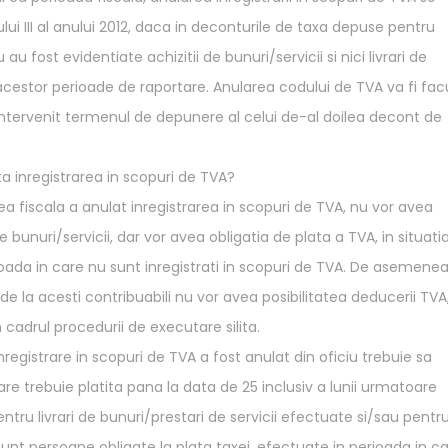
ui III al anului 2012, daca in deconturile de taxa depuse pentru
 fost evidentiate achizitii de bunuri/servicii si nici livrari de
ul acestor perioade de raportare. Anularea codului de TVA va fi fa
a intervenit termenul de depunere al celui de-al doilea decont de
a inregistrarea in scopuri de TVA?
a fiscala a anulat inregistrarea in scopuri de TVA, nu vor avea
 bunuri/servicii, dar vor avea obligatia de plata a TVA, in situatia
oada in care nu sunt inregistrati in scopuri de TVA. De asemenea
de la acesti contribuabili nu vor avea posibilitatea deducerii TVA
 cadrul procedurii de executare silita.
registrare in scopuri de TVA a fost anulat din oficiu trebuie sa
re trebuie platita pana la data de 25 inclusiv a lunii urmatoare
pentru livrari de bunuri/prestari de servicii efectuate si/sau pentr
 sunt persoane obligate la plata taxei, efectuate in perioada in c