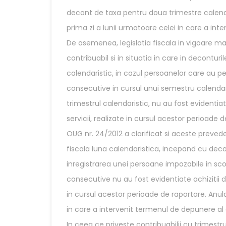
decont de taxa pentru doua trimestre calenda
prima zi a lunii urmatoare celei in care a in
De asemenea, legislatia fiscala in vigoare 
contribuabil si in situatia in care in decontu
calendaristic, in cazul persoanelor care au pe
consecutive in cursul unui semestru calendari
trimestrul calendaristic, nu au fost evidentiate 
servicii, realizate in cursul acestor perioade d
OUG nr. 24/2012 a clarificat si aceste prevede
fiscala luna calendaristica, incepand cu deco
inregistrarea unei persoane impozabile in sc
consecutive nu au fost evidentiate achizitii de b
in cursul acestor perioade de raportare. Anul
in care a intervenit termenul de depunere al
In ceea ce priveste contribuabilii cu trimestru