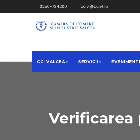
0250-734200
ccivl@ccivl.ro
CCI VALCEA
SERVICII
EVENIMENT
Verificarea 