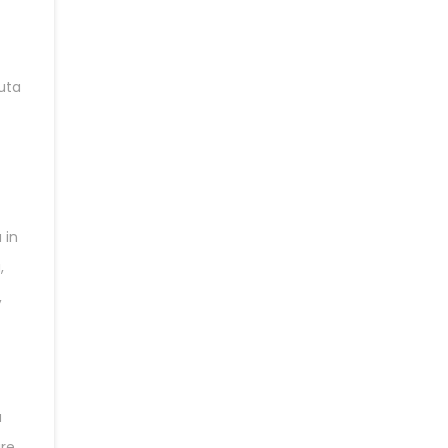
cuta
 in
,
,
u
are