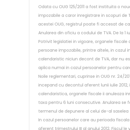
Odata cu OUG 125/2011 a fost instituita o nou
impozabile a caror inregistrare in scopuri de T
acestei OUG, registrul poate fi accesat de cat
Anularea din oficiu a codului de TVA. De la 1 iu
Potrivit legislatiei in vigoare, organele fiscal
persoane impozabile, printre altele, in cazul
calendaristic niciun decont de TVA, dar nu es
aplica numai in cazul persoanelor pentru care
Noile reglementari, cuprinse in OUG nr. 24/201
incepand cu decontul aferent lunii iulie 2012,
calendaristica, organele fiscale ii anuleaza 
taxa pentru 6 luni consecutive. Anularea se fa
termenul de depunere al celui de-al saselea
In cazul persoanelor care au perioada fiscala
aferent trimestrului III al anului 2012, Fiscul