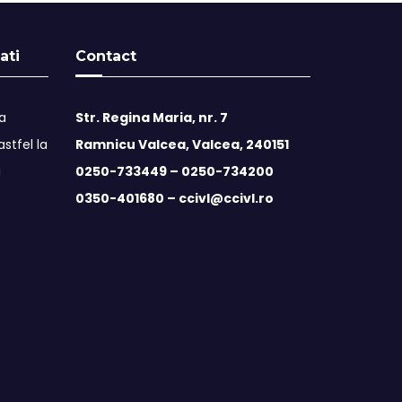
ati
Contact
ta
Str. Regina Maria, nr. 7
stfel la
Ramnicu Valcea, Valcea, 240151
i
0250-733449 –
0250-734200
0350-401680 –
ccivl@ccivl.ro