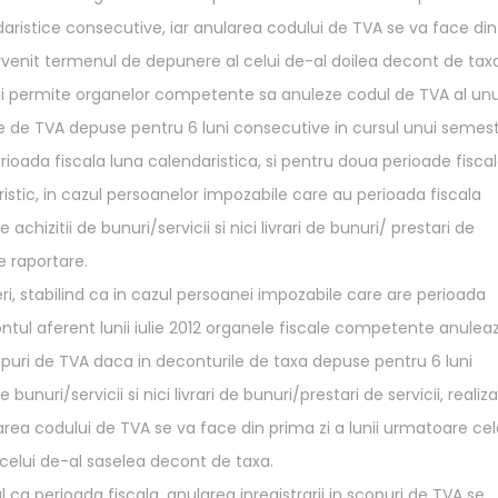
ristice consecutive, iar anularea codului de TVA se va face din
tervenit termenul de depunere al celui de-al doilea decont de tax
mai permite organelor competente sa anuleze codul de TVA al unu
rile de TVA depuse pentru 6 luni consecutive in cursul unui semes
rioada fiscala luna calendaristica, si pentru doua perioade fisca
stic, in cazul persoanelor impozabile care au perioada fiscala
achizitii de bunuri/servicii si nici livrari de bunuri/ prestari de
e raportare.
ri, stabilind ca in cazul persoanei impozabile care are perioada
ntul aferent lunii iulie 2012 organele fiscale competente anulea
opuri de TVA daca in deconturile de taxa depuse pentru 6 luni
unuri/servicii si nici livrari de bunuri/prestari de servicii, realiz
area codului de TVA se va face din prima zi a lunii urmatoare cel
 celui de-al saselea decont de taxa.
l ca perioada fiscala, anularea inregistrarii in scopuri de TVA se