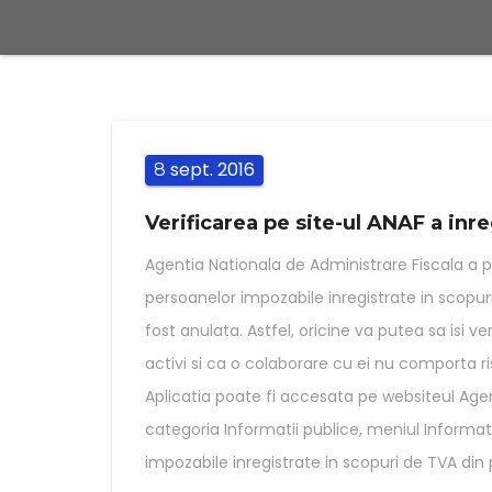
sept.
2016
8
Verificarea pe site-ul ANAF a inre
Agentia Nationala de Administrare Fiscala a pub
persoanelor impozabile inregistrate in scopuri
fost anulata. Astfel, oricine va putea sa isi v
activi si ca o colaborare cu ei nu comporta risc
Aplicatia poate fi accesata pe websiteul Agen
categoria Informatii publice, meniul Informat
impozabile inregistrate in scopuri de TVA din