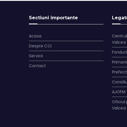
Sectiuni importante
Legatu
Acasa
Centrul
Valcea
Despre CCI
Fonduri
Servicii
Primari
Contact
Prefec
Consili
AJOFM 
Oficiul
Valcea