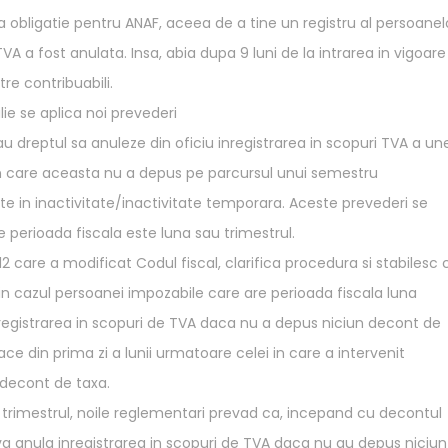
a obligatie pentru ANAF, aceea de a tine un registru al persoanel
VA a fost anulata. Insa, abia dupa 9 luni de la intrarea in vigoare
re contribuabili.
lie se aplica noi prevederi
e au dreptul sa anuleze din oficiu inregistrarea in scopuri TVA a un
 in care aceasta nu a depus pe parcursul unui semestru
te in inactivitate/inactivitate temporara. Aceste prevederi se
 perioada fiscala este luna sau trimestrul.
2 care a modificat Codul fiscal, clarifica procedura si stabilesc 
 in cazul persoanei impozabile care are perioada fiscala luna
inregistrarea in scopuri de TVA daca nu a depus niciun decont de
ce din prima zi a lunii urmatoare celei in care a intervenit
 decont de taxa.
 trimestrul, noile reglementari prevad ca, incepand cu decontul
 le va anula inregistrarea in scopuri de TVA daca nu au depus niciun