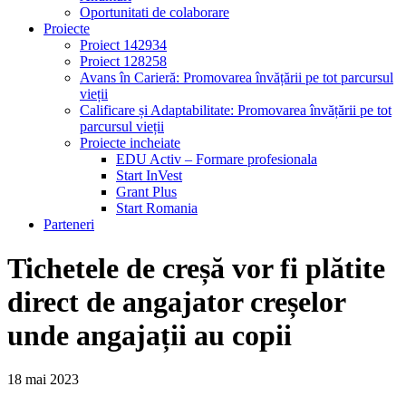
Oportunitati de colaborare
Proiecte
Proiect 142934
Proiect 128258
Avans în Carieră: Promovarea învățării pe tot parcursul
vieții
Calificare și Adaptabilitate: Promovarea învățării pe tot
parcursul vieții
Proiecte incheiate
EDU Activ – Formare profesionala
Start InVest
Grant Plus
Start Romania
Parteneri
Tichetele de creșă vor fi plătite
direct de angajator creșelor
unde angajații au copii
18
mai
2023