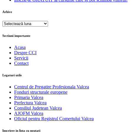
Arhive
Arhive
Sectiuni importante
Acasa
Despre CCI
Servicii
Contact
Legaturi utile
Centrul de Pregatire Profesionala Valcea
Fonduri structurale europene
Primaria Valcea
Prefectura Valcea
Consiliul Judetean Valcea
AJOFM Valcea
Oficiul pentru Registrul Comertului Valcea
Inscriere in lista cu noutati