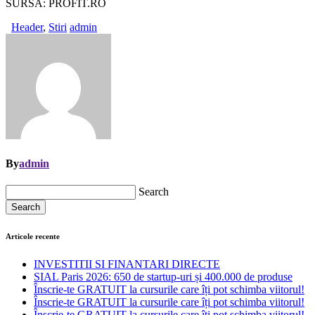
SURSA: PROFIT.RO
Header
,
Stiri
admin
By
admin
Search
Search
Articole recente
INVESTITII SI FINANTARI DIRECTE
SIAL Paris 2026: 650 de startup-uri și 400.000 de produse
Înscrie-te GRATUIT la cursurile care îți pot schimba viitorul!
Înscrie-te GRATUIT la cursurile care îți pot schimba viitorul!
Înscrie-te GRATUIT la cursurile care îți pot schimba viitorul!