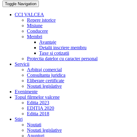
Toggle Navigation
CCI VALCEA
Repere istorice
Misiune
Conducere
Membri
Avantaje
Detalii inscriere membru
Taxe si cotizatii
Protectia datelor cu caracter personal
Servicii
Arbitraj comercial
Consultanta juridica
Eliberare certificate
Noutati legislative
Evenimente
Topul filrmelor valcene
Editia 2023
EDITIA 2020
Editia 2018
Stiri
Noutati
Noutati legislative
Anunturi