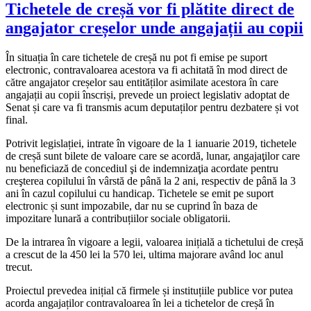
Tichetele de creșă vor fi plătite direct de
angajator creșelor unde angajații au copii
În situația în care tichetele de creșă nu pot fi emise pe suport
electronic, contravaloarea acestora va fi achitată în mod direct de
către angajator creșelor sau entităților asimilate acestora în care
angajații au copii înscriși, prevede un proiect legislativ adoptat de
Senat și care va fi transmis acum deputaților pentru dezbatere și vot
final.
Potrivit legislației, intrate în vigoare de la 1 ianuarie 2019, tichetele
de creșă sunt bilete de valoare care se acordă, lunar, angajaţilor care
nu beneficiază de concediul şi de indemnizaţia acordate pentru
creşterea copilului în vârstă de până la 2 ani, respectiv de până la 3
ani în cazul copilului cu handicap. Tichetele se emit pe suport
electronic și sunt impozabile, dar nu se cuprind în baza de
impozitare lunară a contribuțiilor sociale obligatorii.
De la intrarea în vigoare a legii, valoarea inițială a tichetului de creșă
a crescut de la 450 lei la 570 lei, ultima majorare având loc anul
trecut.
Proiectul prevedea inițial că firmele și instituțiile publice vor putea
acorda angajaților contravaloarea în lei a tichetelor de creșă în