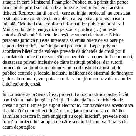
situaţia în care Ministerul Finanţelor Publice nu a primit din partea
firmelor de profil solicitări de autorizare pentru emiterea acestor
tichetei. Reprezentanții puterii, care au inițiat proiectul, au constatat
o situaţie care conducea la neaplicarea legii și au propus măsura
inițială. ”Motivul este, conform informaţiilor publicate pe site-ul
Ministerului de Finanţe, nicio persoană juridică (…) nu este
autorizată să emită tichete de creşă pe suport electronic. Nicio
persoană juridică nu este interesată să emită bilete de valoare pe
suport electronic”, arată inițiatorii proiectului. Legea privind
acordarea biletelor de valoare prevede că tichetele de creșă pot fi
acordate de orice tip de societăți comerciale sau operatori economici,
de stat sau privați, inclusiv de către instituții publice, dar autorii
proiectului au ținut să menționeze în mod distinct că instituţiile
publice centrale şi locale, inclusiv, indiferent de sistemul de finanţare
şi de subordonare, vor putea acorda salariaţilor contravaloarea în lei
a tichetelor de creșă.
În comisiile de la Senat, însă, proiectul a fost modificat astfel încât
banii să nu mai ajungă la părinți. ”În situația în care tichetele de
creșă nu pot fi emise pe suport electronic, contravaloarea acestora va
fi achitată în mod direct de către angajator creșelor sau entităților
asimilate acestora în care angajații au copii înscriși”, prevede noua
formă a proiectului, adoptat de către senatori și care va fi transmis
acum deputaților.