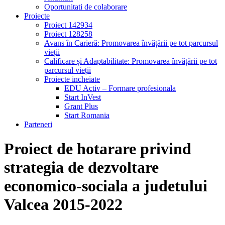
Oportunitati de colaborare
Proiecte
Proiect 142934
Proiect 128258
Avans în Carieră: Promovarea învățării pe tot parcursul
vieții
Calificare și Adaptabilitate: Promovarea învățării pe tot
parcursul vieții
Proiecte incheiate
EDU Activ – Formare profesionala
Start InVest
Grant Plus
Start Romania
Parteneri
Proiect de hotarare privind
strategia de dezvoltare
economico-sociala a judetului
Valcea 2015-2022