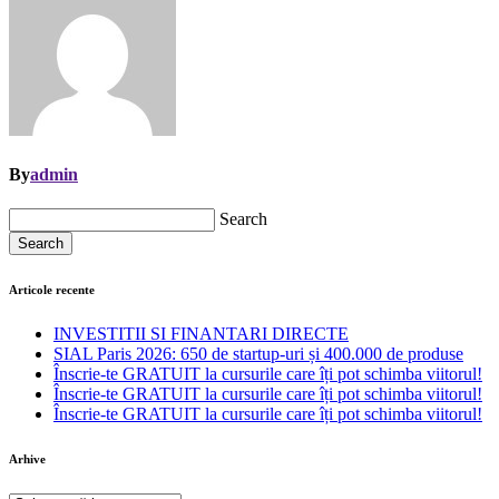
By
admin
Search
Search
Articole recente
INVESTITII SI FINANTARI DIRECTE
SIAL Paris 2026: 650 de startup-uri și 400.000 de produse
Înscrie-te GRATUIT la cursurile care îți pot schimba viitorul!
Înscrie-te GRATUIT la cursurile care îți pot schimba viitorul!
Înscrie-te GRATUIT la cursurile care îți pot schimba viitorul!
Arhive