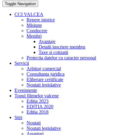
Toggle Navigation
CCI VALCEA
Repere istorice
Misiune
Conducere
Membri
Avantaje
Detalii inscriere membru
Taxe si cotizatii
Protectia datelor cu caracter personal
Servicii
Arbitraj comercial
Consultanta juridica
Eliberare certificate
Noutati legislative
Evenimente
Topul filrmelor valcene
Editia 2023
EDITIA 2020
Editia 2018
Stiri
Noutati
Noutati legislative
Anunturi