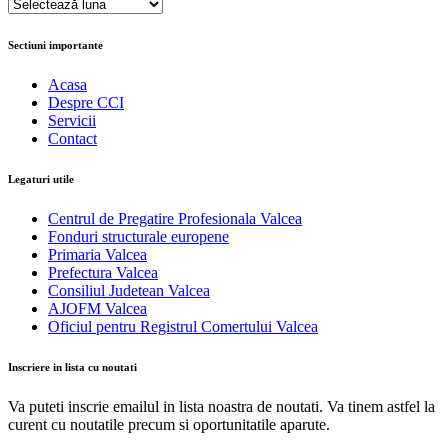
Arhive
Sectiuni importante
Acasa
Despre CCI
Servicii
Contact
Legaturi utile
Centrul de Pregatire Profesionala Valcea
Fonduri structurale europene
Primaria Valcea
Prefectura Valcea
Consiliul Judetean Valcea
AJOFM Valcea
Oficiul pentru Registrul Comertului Valcea
Inscriere in lista cu noutati
Va puteti inscrie emailul in lista noastra de noutati. Va tinem astfel la
curent cu noutatile precum si oportunitatile aparute.