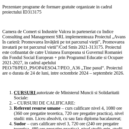
Prezentare programe de formare gratuite organizate in cadrul
proiectului ID313175
Camera de Comert si Industrie Valcea in parteneriat cu Indice
Consulting and Management SRL implememteaza Proiectul „Avans
în carieră: Promovarea învățării pe tot parcursul vieții”, Promovarea
invatarii pe tot parcursul vietii”/Cod Smis 2021-313175. Proiectul
este cofinantat de catre Uniunea Europeana si Guvernul Romaniei
din Fondul Social European + prin Programul Educatie si Ocupare
2021-2027, in cadrul apelului
PEO/78/PEO_P9/OP4/ESO4.7/PEO_A36 „Tine pasul“. Proiectul
are o durata de 24 de luni, intre octombrie 2024 – septembrie 2026.
CURSURI
autorizate de Ministerul Muncii si Solidaritatii
Sociale:
– CURSURI DE CALIFICARE:
Referent resurse umane
– curs calificare nivel 4, 1080 ore
(360 ore pregatire teoretica, 720 ore pregatire practica), nivel
studii: min. Liceu absolvit, cu sau fara diploma bacalaureat;
Sudor
– curs calificare nivel 3, 720 ore (240 ore pregatire
teoretica, 480 ore pregatire practica), nivel studii: min. studii