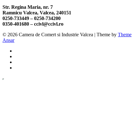
Str. Regina Maria, nr. 7
Ramnicu Valcea, Valcea, 240151
0250-733449 –
0250-734200
0350-401680 –
ccivl@ccivl.ro
© 2026 Camera de Comert si Industrie Valcea | Theme by
Theme
Ansar