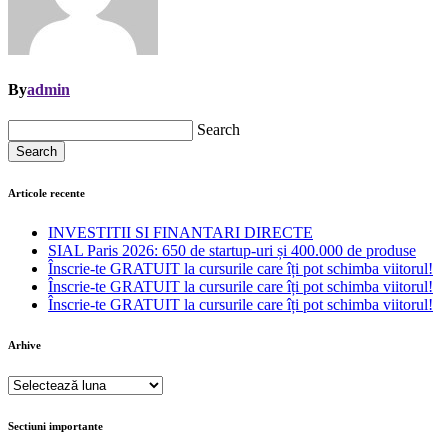
By
admin
Search
Search
Articole recente
INVESTITII SI FINANTARI DIRECTE
SIAL Paris 2026: 650 de startup-uri și 400.000 de produse
Înscrie-te GRATUIT la cursurile care îți pot schimba viitorul!
Înscrie-te GRATUIT la cursurile care îți pot schimba viitorul!
Înscrie-te GRATUIT la cursurile care îți pot schimba viitorul!
Arhive
Arhive
Sectiuni importante