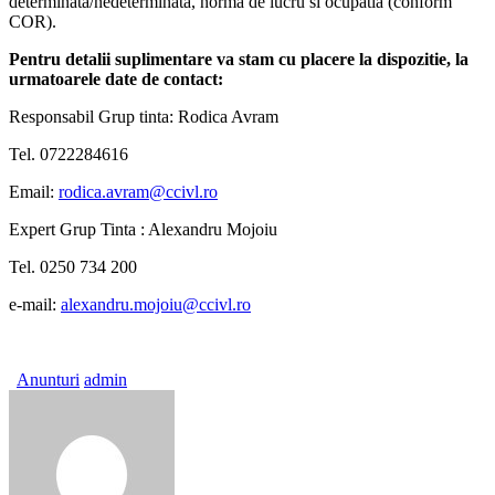
determinata/nedeterminata, norma de lucru si ocupatia (conform
COR).
Pentru detalii suplimentare va stam cu placere la dispozitie, la
urmatoarele date de contact:
Responsabil Grup tinta: Rodica Avram
Tel. 0722284616
Email:
rodica.avram@ccivl.ro
Expert Grup Tinta : Alexandru Mojoiu
Tel. 0250 734 200
e-mail:
alexandru.mojoiu@ccivl.ro
Anunturi
admin