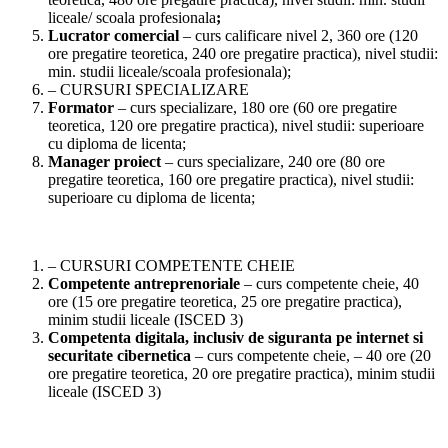
liceale/ scoala profesionala
;
Lucr
a
tor comercial
– curs calificare nivel 2, 360 ore (120
ore pregatire teoretica, 240 ore pregatire practica), nivel studii:
min. studii liceale/scoala profesionala);
– CURSURI SPECIALIZARE
Formator
– curs specializare, 180 ore (60 ore pregatire
teoretica, 120 ore pregatire practica), nivel studii: superioare
cu diploma de licenta;
Manager proiect
– curs specializare, 240 ore (80 ore
pregatire teoretica, 160 ore pregatire practica), nivel studii:
superioare cu diploma de licenta;
– CURSURI COMPETENTE CHEIE
Competente antreprenoriale
– curs competente cheie, 40
ore (15 ore pregatire teoretica, 25 ore pregatire practica),
minim studii liceale (ISCED 3)
Competenta digitala, inclusiv de siguranta pe internet si
securitate cibernetica
– curs competente cheie, – 40 ore (20
ore pregatire teoretica, 20 ore pregatire practica), minim studii
liceale (ISCED 3)