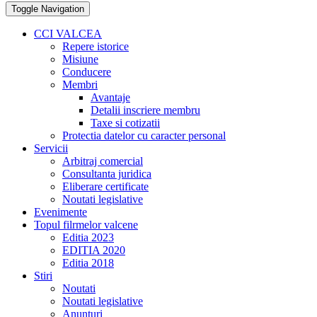
Toggle Navigation
CCI VALCEA
Repere istorice
Misiune
Conducere
Membri
Avantaje
Detalii inscriere membru
Taxe si cotizatii
Protectia datelor cu caracter personal
Servicii
Arbitraj comercial
Consultanta juridica
Eliberare certificate
Noutati legislative
Evenimente
Topul filrmelor valcene
Editia 2023
EDITIA 2020
Editia 2018
Stiri
Noutati
Noutati legislative
Anunturi