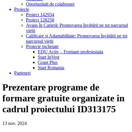
Oportunitati de colaborare
Proiecte
Proiect 142934
Proiect 128258
Avans în Carieră: Promovarea învățării pe tot parcursul
vieții
Calificare și Adaptabilitate: Promovarea învățării pe tot
parcursul vieții
Proiecte incheiate
EDU Activ – Formare profesionala
Start InVest
Grant Plus
Start Romania
Parteneri
Prezentare programe de
formare gratuite organizate in
cadrul proiectului ID313175
13
nov.
2024