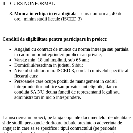
II – CURS NONFORMAL
Munca in echipa in era digitala
– curs nonformal, 40 de
ore, minim studii liceale (ISCED 3)
Conditii de eligibilitate pentru participare in proiect:
Angajati cu contract de munca cu norma intreaga sau partiala,
in cadrul unor intreprinderi publice sau private;
Varsta: min. 18 ani impliniti, sub 65 ani;
Domiciliul/resedinta in judetul Sibiu;
Nivelul studiilor: min. ISCED 3, corelat cu nivelul specific al
fiecarui curs;
Persoanele care ocupa pozitii de management in cadrul
intreprinderilor publice sau private sunt eligibile, dar cu
conditia SA NU detina functii de reprezentanti legali sau
administratori in nicio intreprindere.
La inscrierea in proiect, pe langa copii ale documentelor de identitate
si de studii, persoanele doritoare trebuie prezinte o adeverinta de
angajat in care sa se specifice : tipul contractului (pe perioada