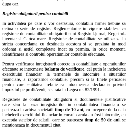
dupa caz.
Registre obligatorii pentru contabili
In activitatea pe care o vor desfasura, contabilii firmei trebuie sa
detina o serie de registre. Reglementarile in vigoare stabilesc ca
registrele de contabilitate obligatorii sunt Registrul-jurnal, Registrul-
inventar si Cartea mare. Registrele de contabilitate se utilizeaza in
stricta concordanta cu destinatia acestora si se prezinta in mod
ordonat si astfel completate incat sa permita, in orice moment,
identificarea si controlul operatiunilor contabile efectuate.
Pentru verificarea inregistrarii corecte in contabilitate a operatiunilor
efectuate se intocmeste
balanta de verificare
, cel putin la incheierea
exercitiului financiar, la termenele de intocmire a situatiilor
financiare, a raportarilor contabile, precum si la finele perioadei
pentru care entitatea trebuie sa intocmeasca declaratia privind
impozitul pe profit/venit, se arata in Legea nr. 82/1991.
Registrele de contabilitate obligatorii si documentele justificative
care stau la baza inregistrarilor in contabilitatea financiara se
pastreaza in arhiva societatii
timp de 10 ani
, cu incepere de la data
incheierii exercitiului financiar in cursul caruia au fost intocmite, cu
exceptia statelor de salarii, care se pastreaza
timp de 50 de ani,
se
mentioneaza in documentul citat.