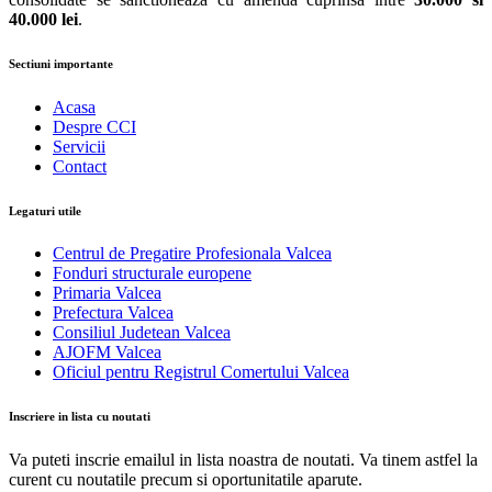
40.000 lei
.
Sectiuni importante
Acasa
Despre CCI
Servicii
Contact
Legaturi utile
Centrul de Pregatire Profesionala Valcea
Fonduri structurale europene
Primaria Valcea
Prefectura Valcea
Consiliul Judetean Valcea
AJOFM Valcea
Oficiul pentru Registrul Comertului Valcea
Inscriere in lista cu noutati
Va puteti inscrie emailul in lista noastra de noutati. Va tinem astfel la
curent cu noutatile precum si oportunitatile aparute.