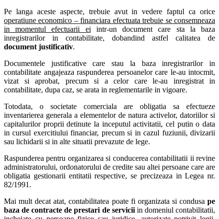
Pe langa aceste aspecte, trebuie avut in vedere faptul ca orice
operatiune economico – financiara efectuata trebuie se consemneaza
in momentul efectuarii ei
intr-un document care sta la baza
inregistrarilor in contabilitate, dobandind astfel calitatea de
document justificativ
.
Documentele justificative care stau la baza inregistrarilor in
contabilitate angajeaza raspunderea persoanelor care le-au intocmit,
vizat si aprobat, precum si a celor care le-au inregistrat in
contabilitate, dupa caz, se arata in reglementarile in vigoare.
Totodata, o societate comerciala are obligatia sa efectueze
inventarierea generala a elementelor de natura activelor, datoriilor si
capitalurilor proprii detinute la inceputul activitatii, cel putin o data
in cursul exercitiului financiar, precum si in cazul fuziunii, divizarii
sau lichidarii si in alte situatii prevazute de lege.
Raspunderea pentru organizarea si conducerea contabilitatii ii revine
administratorului, ordonatorului de credite sau altei persoane care are
obligatia gestionarii entitatii respective, se precizeaza in Legea nr.
82/1991.
Mai mult decat atat, contabilitatea poate fi organizata si condusa
pe
baza de contracte de prestari de servicii
in domeniul contabilitatii,
incheiate cu persoane fizice sau juridice, autorizate potrivit legii,