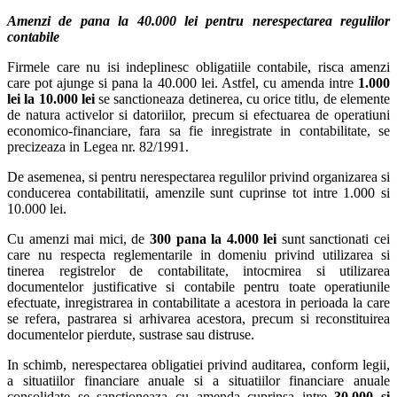
Amenzi de pana la 40.000 lei pentru nerespectarea regulilor
contabile
Firmele care nu isi indeplinesc obligatiile contabile, risca amenzi
care pot ajunge si pana la 40.000 lei. Astfel, cu amenda intre
1.000
lei la 10.000 lei
se sanctioneaza detinerea, cu orice titlu, de elemente
de natura activelor si datoriilor, precum si efectuarea de operatiuni
economico-financiare, fara sa fie inregistrate in contabilitate, se
precizeaza in Legea nr. 82/1991.
De asemenea, si pentru nerespectarea regulilor privind organizarea si
conducerea contabilitatii, amenzile sunt cuprinse tot intre 1.000 si
10.000 lei.
Cu amenzi mai mici, de
300 pana la 4.000 lei
sunt sanctionati cei
care nu respecta reglementarile in domeniu privind utilizarea si
tinerea registrelor de contabilitate, intocmirea si utilizarea
documentelor justificative si contabile pentru toate operatiunile
efectuate, inregistrarea in contabilitate a acestora in perioada la care
se refera, pastrarea si arhivarea acestora, precum si reconstituirea
documentelor pierdute, sustrase sau distruse.
In schimb, nerespectarea obligatiei privind auditarea, conform legii,
a situatiilor financiare anuale si a situatiilor financiare anuale
consolidate se sanctioneaza cu amenda cuprinsa intre
30.000 si