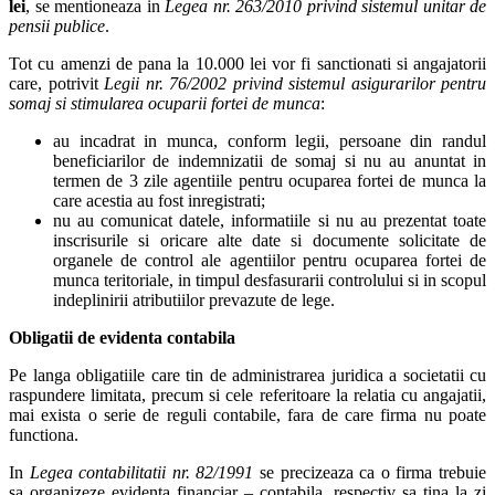
lei
, se mentioneaza in
Legea nr. 263/2010 privind sistemul unitar de
pensii publice
.
Tot cu amenzi de pana la 10.000 lei vor fi sanctionati si angajatorii
care, potrivit
Legii nr. 76/2002 privind sistemul asigurarilor pentru
somaj si stimularea ocuparii fortei de munca
:
au incadrat in munca, conform legii, persoane din randul
beneficiarilor de indemnizatii de somaj si nu au anuntat in
termen de 3 zile agentiile pentru ocuparea fortei de munca la
care acestia au fost inregistrati;
nu au comunicat datele, informatiile si nu au prezentat toate
inscrisurile si oricare alte date si documente solicitate de
organele de control ale agentiilor pentru ocuparea fortei de
munca teritoriale, in timpul desfasurarii controlului si in scopul
indeplinirii atributiilor prevazute de lege.
Obligatii de evidenta contabila
Pe langa obligatiile care tin de administrarea juridica a societatii cu
raspundere limitata, precum si cele referitoare la relatia cu angajatii,
mai exista o serie de reguli contabile, fara de care firma nu poate
functiona.
In
Legea contabilitatii nr. 82/1991
se precizeaza ca o firma trebuie
sa organizeze evidenta financiar – contabila, respectiv sa tina la zi