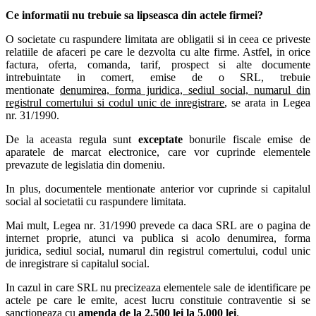
Ce informatii nu trebuie sa lipseasca din actele firmei?
O societate cu raspundere limitata are obligatii si in ceea ce priveste
relatiile de afaceri pe care le dezvolta cu alte firme. Astfel, in orice
factura, oferta, comanda, tarif, prospect si alte documente
intrebuintate in comert, emise de o SRL, trebuie
mentionate
denumirea, forma juridica, sediul social, numarul din
registrul comertului si codul unic de inregistrare
, se arata in Legea
nr. 31/1990.
De la aceasta regula sunt
exceptate
bonurile fiscale emise de
aparatele de marcat electronice, care vor cuprinde elementele
prevazute de legislatia din domeniu.
In plus, documentele mentionate anterior vor cuprinde si capitalul
social al societatii cu raspundere limitata.
Mai mult, Legea nr. 31/1990 prevede ca daca SRL are o pagina de
internet proprie, atunci va publica si acolo denumirea, forma
juridica, sediul social, numarul din registrul comertului, codul unic
de inregistrare si capitalul social.
In cazul in care SRL nu precizeaza elementele sale de identificare pe
actele pe care le emite, acest lucru constituie contraventie si se
sanctioneaza cu
amenda de la 2.500 lei la 5.000 lei
.