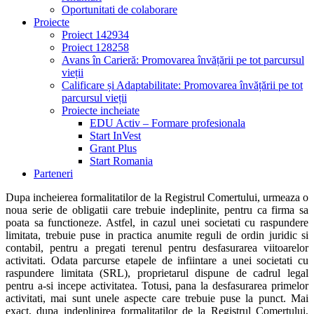
Oportunitati de colaborare
Proiecte
Proiect 142934
Proiect 128258
Avans în Carieră: Promovarea învățării pe tot parcursul
vieții
Calificare și Adaptabilitate: Promovarea învățării pe tot
parcursul vieții
Proiecte incheiate
EDU Activ – Formare profesionala
Start InVest
Grant Plus
Start Romania
Parteneri
Dupa incheierea formalitatilor de la Registrul Comertului, urmeaza o
noua serie de obligatii care trebuie indeplinite, pentru ca firma sa
poata sa functioneze. Astfel, in cazul unei societati cu raspundere
limitata, trebuie puse in practica anumite reguli de ordin juridic si
contabil, pentru a pregati terenul pentru desfasurarea viitoarelor
activitati. Odata parcurse etapele de infiintare a unei societati cu
raspundere limitata (SRL), proprietarul dispune de cadrul legal
pentru a-si incepe activitatea. Totusi, pana la desfasurarea primelor
activitati, mai sunt unele aspecte care trebuie puse la punct. Mai
exact, dupa indeplinirea formalitatilor de la Registrul Comertului,