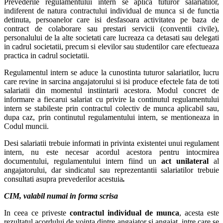
Prevederile regulamentului intern se aplica tuturor salariatilor,
indiferent de natura contractului individual de munca si de functia
detinuta, persoanelor care isi desfasoara activitatea pe baza de
contract de colaborare sau prestari servicii (conventii civile),
personalului de la alte societati care lucreaza ca detasati sau delegati
in cadrul societatii, precum si elevilor sau studentilor care efectueaza
practica in cadrul societatii.
Regulamentul intern se aduce la cunostinta tuturor salariatilor, lucru
care revine in sarcina angajatorului si isi produce efectele fata de toti
salariatii din momentul instiintarii acestora. Modul concret de
informare a fiecarui salariat cu privire la continutul regulamentului
intern se stabileste prin contractul colectiv de munca aplicabil sau,
dupa caz, prin continutul regulamentului intern, se mentioneaza in
Codul muncii.
Desi salariatii trebuie informati in privinta existentei unui regulament
intern, nu este necesar acordul acestora pentru intocmirea
documentului, regulamentului intern fiind un
act unilateral
al
angajatorului, dar sindicatul sau reprezentantii salariatilor trebuie
consultati asupra prevederilor acestuia
.
CIM, valabil numai in forma scrisa
In ceea ce priveste
contractul individual de munca
, acesta este
rezultatul acordului de vointa dintre angajator si angajat, intre care se