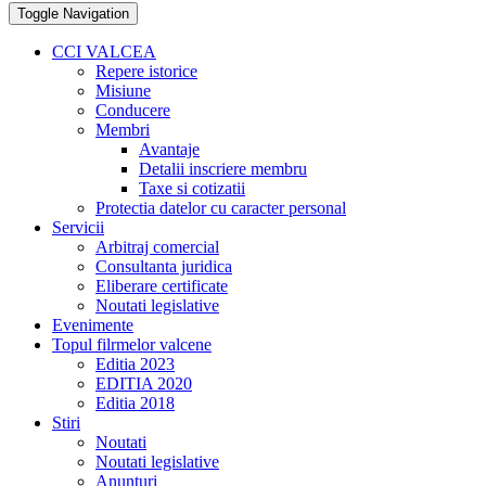
Toggle Navigation
CCI VALCEA
Repere istorice
Misiune
Conducere
Membri
Avantaje
Detalii inscriere membru
Taxe si cotizatii
Protectia datelor cu caracter personal
Servicii
Arbitraj comercial
Consultanta juridica
Eliberare certificate
Noutati legislative
Evenimente
Topul filrmelor valcene
Editia 2023
EDITIA 2020
Editia 2018
Stiri
Noutati
Noutati legislative
Anunturi