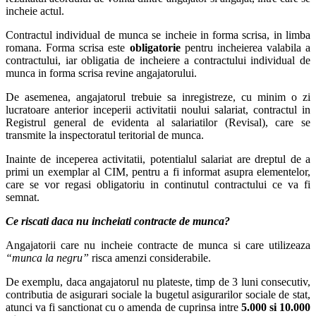
incheie actul.
Contractul individual de munca se incheie in forma scrisa, in limba
romana. Forma scrisa este
obligatorie
pentru incheierea valabila a
contractului, iar obligatia de incheiere a contractului individual de
munca in forma scrisa revine angajatorului.
De asemenea, angajatorul trebuie sa inregistreze, cu minim o zi
lucratoare anterior inceperii activitatii noului salariat, contractul in
Registrul general de evidenta al salariatilor (Revisal), care se
transmite la inspectoratul teritorial de munca.
Inainte de inceperea activitatii, potentialul salariat are dreptul de a
primi un exemplar al CIM, pentru a fi informat asupra elementelor,
care se vor regasi obligatoriu in continutul contractului ce va fi
semnat.
Ce riscati daca nu incheiati contracte de munca?
Angajatorii care nu incheie contracte de munca si care utilizeaza
“munca la negru”
risca amenzi considerabile.
De exemplu, daca angajatorul nu plateste, timp de 3 luni consecutiv,
contributia de asigurari sociale la bugetul asigurarilor sociale de stat,
atunci va fi sanctionat cu o amenda de cuprinsa intre
5.000 si 10.000