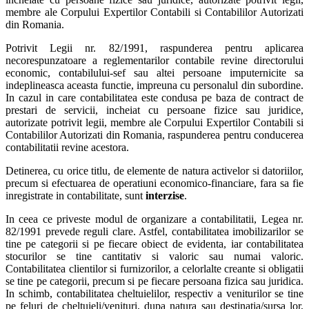
membre ale Corpului Expertilor Contabili si Contabililor Autorizati
din Romania.
Potrivit Legii nr. 82/1991, raspunderea pentru aplicarea
necorespunzatoare a reglementarilor contabile revine directorului
economic, contabilului-sef sau altei persoane imputernicite sa
indeplineasca aceasta functie, impreuna cu personalul din subordine.
In cazul in care contabilitatea este condusa pe baza de contract de
prestari de servicii, incheiat cu persoane fizice sau juridice,
autorizate potrivit legii, membre ale Corpului Expertilor Contabili si
Contabililor Autorizati din Romania, raspunderea pentru conducerea
contabilitatii revine acestora.
Detinerea, cu orice titlu, de elemente de natura activelor si datoriilor,
precum si efectuarea de operatiuni economico-financiare, fara sa fie
inregistrate in contabilitate, sunt
interzise
.
In ceea ce priveste modul de organizare a contabilitatii, Legea nr.
82/1991 prevede reguli clare. Astfel, contabilitatea imobilizarilor se
tine pe categorii si pe fiecare obiect de evidenta, iar contabilitatea
stocurilor se tine cantitativ si valoric sau numai valoric.
Contabilitatea clientilor si furnizorilor, a celorlalte creante si obligatii
se tine pe categorii, precum si pe fiecare persoana fizica sau juridica.
In schimb, contabilitatea cheltuielilor, respectiv a veniturilor se tine
pe feluri de cheltuieli/venituri, dupa natura sau destinatia/sursa lor,