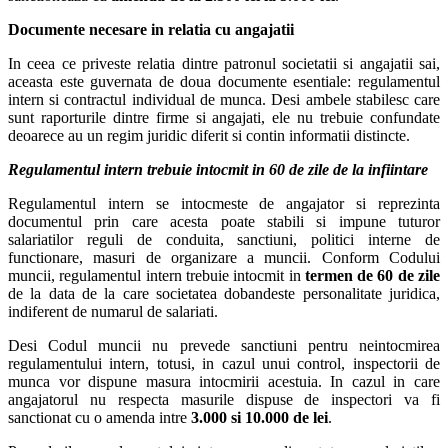
Documente necesare in relatia cu angajatii
In ceea ce priveste relatia dintre patronul societatii si angajatii sai,
aceasta este guvernata de doua documente esentiale: regulamentul
intern si contractul individual de munca. Desi ambele stabilesc care
sunt raporturile dintre firme si angajati, ele nu trebuie confundate
deoarece au un regim juridic diferit si contin informatii distincte.
Regulamentul intern trebuie intocmit in 60 de zile de la infiintare
Regulamentul intern se intocmeste de angajator si reprezinta
documentul prin care acesta poate stabili si impune tuturor
salariatilor reguli de conduita, sanctiuni, politici interne de
functionare, masuri de organizare a muncii. Conform Codului
muncii, regulamentul intern trebuie intocmit in
termen de 60 de zile
de la data de la care societatea dobandeste personalitate juridica,
indiferent de numarul de salariati.
Desi Codul muncii nu prevede sanctiuni pentru neintocmirea
regulamentului intern, totusi, in cazul unui control, inspectorii de
munca vor dispune masura intocmirii acestuia. In cazul in care
angajatorul nu respecta masurile dispuse de inspectori va fi
sanctionat cu o amenda intre
3.000 si 10.000 de lei
.