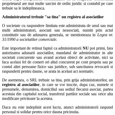
proprietarul are mai multe sarcini de ordin juridic si contabil pe care
trebuie sa le indeplineasca.
Administratorul trebuie "sa tina" un registru al asociatilor
O societate cu raspundere limitata este administrata de unul sau mai
multi administratori, asociati sau neasociati, numiti prin actul
constitutiv sau de adunarea generala, se mentioneaza in
Legea nr.
31/1990 a societatilor comerciale
.
Este important de retinut faptul ca administratorii
NU
pot primi, fara
autorizarea adunarii asociatilor, mandatul de administrator in alte
societati concurente sau avand acelasi obiect de activitate, nici sa
faca acelasi fel de comert ori altul concurent pe cont propriu sau pe
contul altei persoane fizice sau juridice, sub sanctiunea revocarii si
raspunderii pentru daune, se arata in acelasi act normativ.
De asemenea, o SRL trebuie sa tina, prin grija administratorilor, un
registru al asociatilor
, in care se vor inscrie, dupa caz, numele si
prenumele, denumirea, domiciliul sau sediul fiecarui asociat, partea
acestuia din capitalul social, transferul partilor sociale sau orice alta
modificare privitoare la acestea.
Daca nu este indeplinit acest lucru, atunci administratorii raspund
personal si solidar pentru orice dauna pricinuita.