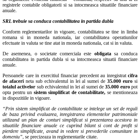
registrele contabile obligatorii si sa intocmeasca situatiile financiare
anuale.
SRL trebuie sa conduca contabilitatea in partida dubla
Conform reglementarilor in vigoare, contabilitatea se tine in limba
romana si in moneda nationala, iar contabilitatea operatiunilor
efectuate in valuta se tine atat in moneda nationala, cat si in valuta.
De asemenea, o societate comerciala este
obligata
sa conduca
contabilitatea in partida dubla si sa intocmeasca situatii financiare
anuale.
Persoanele care in exercitiul financiar precedent au inregistrat
cifra
de afaceri
neta sub echivalentul in lei al sumei de
35.000 euro
si
totalul activelor
sub echivalentul in lei al sumei de
35.000 euro
pot
opta pentru un
sistem simplificat de contabilitate,
se mentioneaza
in dispozitiile in vigoare.
“Prin sistem simplificat de contabilitate se intelege un set de reguli
de baza privind evaluarea, inregistrarea elementelor patrimoniale
utilizand un plan de conturi simplificat si prezentarea acestora in
situatiile financiare anuale ce cuprind bilant si cont de profit si
pierdere simplificate, avand in vedere si prevederile comunitare in
domeniu”
, se precizeaza in reglementarile citate.