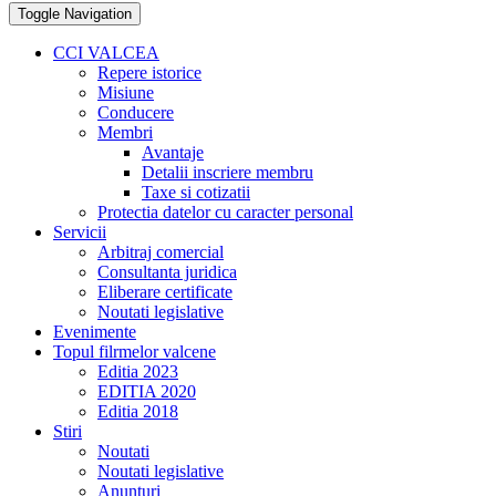
Toggle Navigation
CCI VALCEA
Repere istorice
Misiune
Conducere
Membri
Avantaje
Detalii inscriere membru
Taxe si cotizatii
Protectia datelor cu caracter personal
Servicii
Arbitraj comercial
Consultanta juridica
Eliberare certificate
Noutati legislative
Evenimente
Topul filrmelor valcene
Editia 2023
EDITIA 2020
Editia 2018
Stiri
Noutati
Noutati legislative
Anunturi