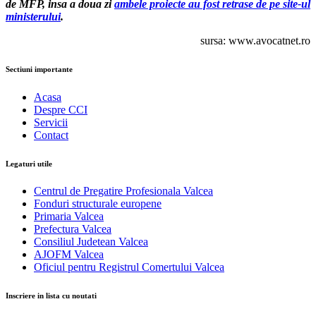
de MFP, insa a doua zi
ambele proiecte au fost retrase de pe site-ul
ministerului
.
sursa: www.avocatnet.ro
Sectiuni importante
Acasa
Despre CCI
Servicii
Contact
Legaturi utile
Centrul de Pregatire Profesionala Valcea
Fonduri structurale europene
Primaria Valcea
Prefectura Valcea
Consiliul Judetean Valcea
AJOFM Valcea
Oficiul pentru Registrul Comertului Valcea
Inscriere in lista cu noutati