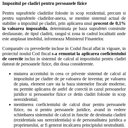
Impozitul pe cladiri pentru persoanele fizice
Pentru suprafetele cladirilor folosite in scop rezidential, precum si
pentru suprafetele cladirilor-anexa, se mentine sistemul actual de
stabilire a impozitul pe cladiri, prin aplicarea unui
procent de 0,1%
la valoarea impozabila
, determinata pe baza suprafetei construite
desfasurate, de tipul cladirii, rangul si zona in cadrul localitatii unde
este amplasat imobilul, informeaza Ministerul Finantelor.
Comparativ cu prevederile incluse in Codul fiscal aflat in vigoare, in
proiectul noului Cod fiscal
s-a renuntat la aplicarea coeficientului
de corectie
inclus in sistemul de calcul al impozitului pentru cladiri
datorat de persoanele fizice, din doua considerente.
mutarea accentului in ceea ce priveste sistemul de calcul al
impozitului pe cladire de pe valoarea de inventar, pe valoarea
de piata, element care sta la baza sistemelor fiscale moderne,
nu permite aplicarea de astfel de corectii in cazul persoanelor
juridice si persoanelor fizice ce detin cladiri folosite in scop
nerezidential;
mentinerea coeficientului de calcul doar pentru persoanele
fizice, nu si pentru persoanele juridice, avand in vedere
schimbarea sistemului de calcul in functie de destinatia cladirii
(rezidentiala sau nerezidentiala) si de personalitatea juridica a
proprietarului, ar fi generat incalcarea principiului neutralitatii.