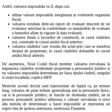
Astfel, valoarea impozabila va fi, dupa caz:
ultima valoare impozabila inregistrata in evidentele organului
fiscal;
valoarea rezultata dintr-un raport de evaluare intocmit de un
evaluator autorizat in conformitate cu standardele de evaluare
a bunurilor aflate in vigoare la data evaluarii;
valoarea finala a lucrarilor de constructii, in cazul cladirilor
noi, construite in cursul anului fiscal anterior;
valoarea cladirilor care rezulta din actul prin care se transfera
dreptul de proprietate, in cazul cladirilor dobandite in cursul
anului fiscal anterior.
De asemenea, Noul Codul fiscal mentine valoarea reevaluata la
impunerea cladirilor rezidentiale proprietate a persoanelor juridice si
nu valoarea impozabila determinata pe baza tipului cladirii, rangului
si zonei localitatii, explica MFP.
Motivele acestei decizii sunt reprezentate de faptul ca, pe termen
lung, valoarea de piata trebuie generalizata atat la persoanele fizice,
cat si la persoanele juridice, in functie de destinatia cladirii, iar in
prezent, persoanele juridice utilizeaza o valoare reevaluata si orice
alta metoda de determinare a bazei impozabile ar reprezenta un
regres fata de ipoteza anterioara, motiveaza Finantele.