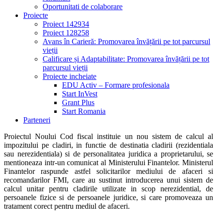
Oportunitati de colaborare
Proiecte
Proiect 142934
Proiect 128258
Avans în Carieră: Promovarea învățării pe tot parcursul
vieții
Calificare și Adaptabilitate: Promovarea învățării pe tot
parcursul vieții
Proiecte incheiate
EDU Activ – Formare profesionala
Start InVest
Grant Plus
Start Romania
Parteneri
Proiectul Noului Cod fiscal instituie un nou sistem de calcul al
impozitului pe cladiri, in functie de destinatia cladirii (rezidentiala
sau nerezidentiala) si de personalitatea juridica a proprietarului, se
mentioneaza intr-un comunicat al Ministerului Finantelor. Ministerul
Finantelor raspunde astfel solicitarilor mediului de afaceri si
recomandarilor FMI, care au sustinut introducerea unui sistem de
calcul unitar pentru cladirile utilizate in scop nerezidential, de
persoanele fizice si de persoanele juridice, si care promoveaza un
tratament corect pentru mediul de afaceri.