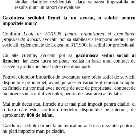
similar cladirilor rezidentiale ,daca valoarea impozabila nu
rezulta dintr-un raport de evaluare.
Gazduirea sediului firmei la un avocat, o solutie pentru
impozitele mari?
Conform
Legii nr. 51/1995 pentru organizarea si exercitarea
profesiei de avocat
, avocatii pot sa stabileasca temporar sediul unei
societati reglementate de Legea nr. 31/1990, la sediul lor profesional.
Cu alte cuvinte, avocatii pot sa
gazduiasca sediul social al
firmelor
, iar acest lucru se poate realiza in baza unui contract de
asistenta juridica incheiat intre cele doua parti.
Potrivit ofertelor birourilor de avocatura care ofera astfel de servicii,
disponibile pe internet, avantajul acestei variante il reprezinta faptul
ca firmele nu vor mai avea nevoie de acte de proprietate, contract de
inchiriere sau acordul vecinilor, pentru desfasurarea activitatii.
Mai mult decat atat, firmele nu ar mai plati impozit pentru cladiri, ci
o taxa care este, conform ofertelor disponibile pe internet, de
aproximativ
800 de lei/an
.
Gazduirea sediului firmei la un avocat nu ar fi insa o solutie pentru a
nu plati impozite mari pe cladiri.