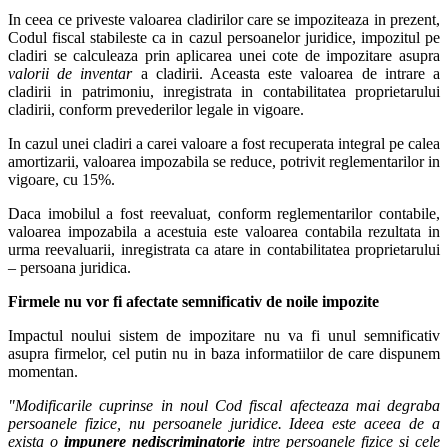
In ceea ce priveste valoarea cladirilor care se impoziteaza in prezent,
Codul fiscal stabileste ca in cazul persoanelor juridice, impozitul pe
cladiri se calculeaza prin aplicarea unei cote de impozitare asupra
valorii de inventar
a cladirii. Aceasta este valoarea de intrare a
cladirii in patrimoniu, inregistrata in contabilitatea proprietarului
cladirii, conform prevederilor legale in vigoare.
In cazul unei cladiri a carei valoare a fost recuperata integral pe calea
amortizarii, valoarea impozabila se reduce, potrivit reglementarilor in
vigoare, cu 15%.
Daca imobilul a fost reevaluat, conform reglementarilor contabile,
valoarea impozabila a acestuia este valoarea contabila rezultata in
urma reevaluarii, inregistrata ca atare in contabilitatea proprietarului
– persoana juridica.
Firmele nu vor fi afectate semnificativ de noile impozite
Impactul noului sistem de impozitare nu va fi unul semnificativ
asupra firmelor, cel putin nu in baza informatiilor de care dispunem
momentan.
"Modificarile cuprinse in noul Cod fiscal afecteaza mai degraba
persoanele fizice, nu persoanele juridice. Ideea este aceea de a
exista o
impunere nediscriminatorie
intre persoanele fizice si cele