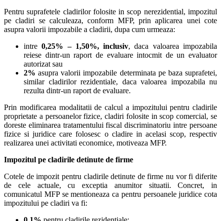
Pentru suprafetele cladirilor folosite in scop nerezidential, impozitul
pe cladiri se calculeaza, conform MFP, prin aplicarea unei cote
asupra valorii impozabile a cladirii, dupa cum urmeaza:
intre
0,25% – 1,50%, inclusiv
, daca valoarea impozabila
reiese dintr-un raport de evaluare intocmit de un evaluator
autorizat sau
2%
asupra valorii impozabile determinata pe baza suprafetei,
similar cladirilor rezidentiale, daca valoarea impozabila nu
rezulta dintr-un raport de evaluare.
Prin modificarea modalitatii de calcul a impozitului pentru cladirile
proprietate a persoanelor fizice, cladiri folosite in scop comercial, se
doreste eliminarea tratamentului fiscal discriminatoriu intre persoane
fizice si juridice care folosesc o cladire in acelasi scop, respectiv
realizarea unei activitati economice, motiveaza MFP.
Impozitul pe cladirile detinute de firme
Cotele de impozit pentru cladirile detinute de firme nu vor fi diferite
de cele actuale, cu exceptia anumitor situatii. Concret, in
comunicatul MFP se mentioneaza ca pentru persoanele juridice cota
impozitului pe cladiri va fi:
0,1%
pentru cladirile rezidentiale;