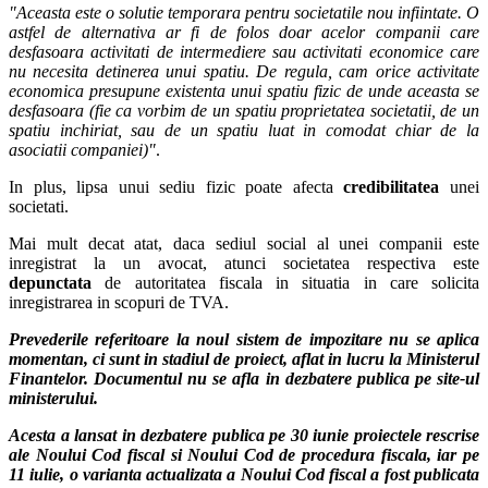
"Aceasta este o solutie temporara pentru societatile nou infiintate. O
astfel de alternativa ar fi de folos doar acelor companii care
desfasoara activitati de intermediere sau activitati economice care
nu necesita detinerea unui spatiu. De regula, cam orice activitate
economica presupune existenta unui spatiu fizic de unde aceasta se
desfasoara (fie ca vorbim de un spatiu proprietatea societatii, de un
spatiu inchiriat, sau de un spatiu luat in comodat chiar de la
asociatii companiei)"
.
In plus, lipsa unui sediu fizic poate afecta
credibilitatea
unei
societati.
Mai mult decat atat, daca sediul social al unei companii este
inregistrat la un avocat, atunci societatea respectiva este
depunctata
de autoritatea fiscala in situatia in care solicita
inregistrarea in scopuri de TVA.
Prevederile referitoare la noul sistem de impozitare nu se aplica
momentan, ci sunt in stadiul de proiect, aflat in lucru la Ministerul
Finantelor. Documentul nu se afla in dezbatere publica pe site-ul
ministerului.
Acesta a lansat in dezbatere publica pe 30 iunie proiectele rescrise
ale Noului Cod fiscal si Noului Cod de procedura fiscala, iar pe
11 iulie, o varianta actualizata a Noului Cod fiscal a fost publicata