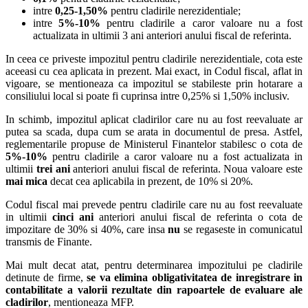
intre
0,25-1,50%
pentru cladirile nerezidentiale;
intre
5%-10%
pentru cladirile a caror valoare nu a fost
actualizata in ultimii 3 ani anteriori anului fiscal de referinta.
In ceea ce priveste impozitul pentru cladirile nerezidentiale, cota este
aceeasi cu cea aplicata in prezent. Mai exact, in Codul fiscal, aflat in
vigoare, se mentioneaza ca impozitul se stabileste prin hotarare a
consiliului local si poate fi cuprinsa intre 0,25% si 1,50% inclusiv.
In schimb, impozitul aplicat cladirilor care nu au fost reevaluate ar
putea sa scada, dupa cum se arata in documentul de presa. Astfel,
reglementarile propuse de Ministerul Finantelor stabilesc o cota de
5%-10%
pentru cladirile a caror valoare nu a fost actualizata in
ultimii
trei ani
anteriori anului fiscal de referinta. Noua valoare este
mai mica
decat cea aplicabila in prezent, de 10% si 20%.
Codul fiscal mai prevede pentru cladirile care nu au fost reevaluate
in ultimii
cinci ani
anteriori anului fiscal de referinta o cota de
impozitare de 30% si 40%, care insa
nu
se regaseste in comunicatul
transmis de Finante.
Mai mult decat atat, pentru determinarea impozitului pe cladirile
detinute de firme,
se va elimina obligativitatea de inregistrare in
contabilitate a valorii rezultate din rapoartele de evaluare ale
cladirilor
, mentioneaza MFP.