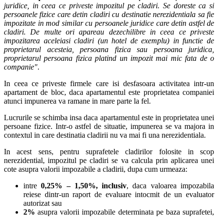
juridice, in ceea ce priveste impozitul pe cladiri. Se doreste ca si
persoanele fizice care detin cladiri cu destinatie nerezidentiala sa fie
impozitate in mod similar cu persoanele juridice care detin astfel de
cladiri. De multe ori apareau dezechilibre in ceea ce priveste
impozitarea aceleiasi cladiri (un hotel de exemplu) in functie de
proprietarul acesteia, persoana fizica sau persoana juridica,
proprietarul persoana fizica platind un impozit mai mic fata de o
companie"
.
In ceea ce priveste firmele care isi desfasoara activitatea intr-un
apartament de bloc, daca apartamentul este proprietatea companiei
atunci impunerea va ramane in mare parte la fel.
Lucrurile se schimba insa daca apartamentul este in proprietatea unei
persoane fizice. Intr-o astfel de situatie, impunerea se va majora in
contextul in care destinatia cladirii nu va mai fi una nerezidentiala.
In acest sens, pentru suprafetele cladirilor folosite in scop
nerezidential, impozitul pe cladiri se va calcula prin aplicarea unei
cote asupra valorii impozabile a cladirii, dupa cum urmeaza:
intre
0,25% – 1,50%, inclusiv
, daca valoarea impozabila
reiese dintr-un raport de evaluare intocmit de un evaluator
autorizat sau
2%
asupra valorii impozabile determinata pe baza suprafetei,