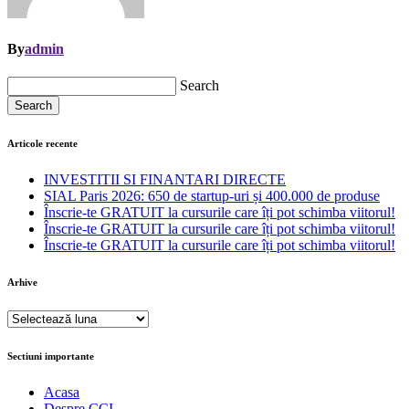
By
admin
Search
Search
Articole recente
INVESTITII SI FINANTARI DIRECTE
SIAL Paris 2026: 650 de startup-uri și 400.000 de produse
Înscrie-te GRATUIT la cursurile care îți pot schimba viitorul!
Înscrie-te GRATUIT la cursurile care îți pot schimba viitorul!
Înscrie-te GRATUIT la cursurile care îți pot schimba viitorul!
Arhive
Arhive
Sectiuni importante
Acasa
Despre CCI