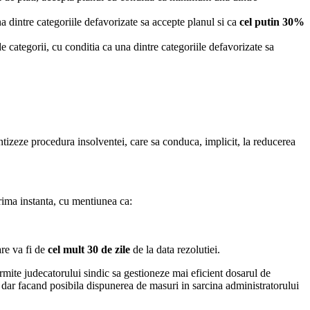
na dintre categoriile defavorizate sa accepte planul si ca
cel putin 30%
e categorii, cu conditia ca una dintre categoriile defavorizate sa
ientizeze procedura insolventei, care sa conduca, implicit, la reducerea
rima instanta, cu mentiunea ca:
are va fi de
cel mult 30 de zile
de la data rezolutiei.
ermite judecatorului sindic sa gestioneze mai eficient dosarul de
 dar facand posibila dispunerea de masuri in sarcina administratorului