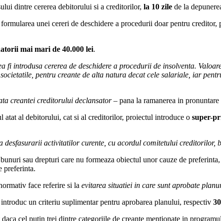
lui dintre cererea debitorului si a creditorilor,
la 10 zile
de la depunerea 
 formularea unei cereri de deschidere a procedurii doar pentru creditor, 
atorii mai mari de 40.000 lei
.
fi introdusa cererea de deschidere a procedurii de insolventa. Valoarea-
societatile, pentru creante de alta natura decat cele salariale, iar pentr
ta creantei creditorului declansator
– pana la ramanerea in pronuntare a
atat al debitorului, cat si al creditorilor, proiectul introduce o
super-pr
esfasurarii activitatilor curente, cu acordul comitetului creditorilor, be
r bunuri sau drepturi care nu formeaza obiectul unor cauze de preferinta, 
e preferinta.
 normativ face referire si la
evitarea situatiei in care sunt aprobate plan
e introduc un criteriu suplimentar pentru aprobarea planului, respectiv
30
at daca cel putin trei dintre categoriile de creante mentionate in program