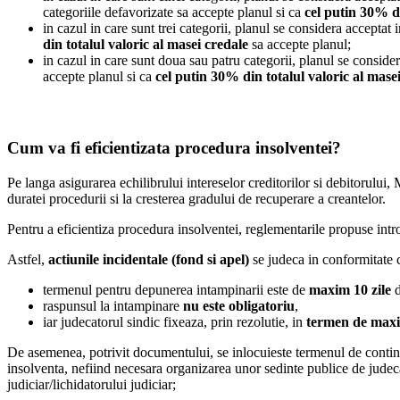
categoriile defavorizate sa accepte planul si ca
cel putin 30% di
in cazul in care sunt trei categorii, planul se considera acceptat
din totalul valoric al masei credale
sa accepte planul;
in cazul in care sunt doua sau patru categorii, planul se consider
accepte planul si ca
cel putin 30% din totalul valoric al mase
Cum va fi eficientizata procedura insolventei?
Pe langa asigurarea echilibrului intereselor creditorilor si debitorului,
duratei procedurii si la cresterea gradului de recuperare a creantelor.
Pentru a eficientiza procedura insolventei, reglementarile propuse intro
Astfel,
actiunile incidentale (fond si apel)
se judeca in conformitate c
termenul pentru depunerea intampinarii este de
maxim 10 zile
d
raspunsul la intampinare
nu este obligatoriu
,
iar judecatorul sindic fixeaza, prin rezolutie, in
termen de maxi
De asemenea, potrivit documentului, se inlocuieste termenul de conti
insolventa, nefiind necesara organizarea unor sedinte publice de judec
judiciar/lichidatorului judiciar;