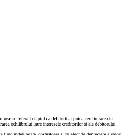
opuse se refera la faptul ca debitorii ar putea cere intrarea in
a echilibrului intre interesele creditorilor si ale debitorului.
 fiind indelungata, costisitoare si cu efect de depreciere a valorii