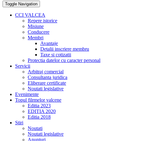
Toggle Navigation
CCI VALCEA
Repere istorice
Misiune
Conducere
Membri
Avantaje
Detalii inscriere membru
Taxe si cotizatii
Protectia datelor cu caracter personal
Servicii
Arbitraj comercial
Consultanta juridica
Eliberare certificate
Noutati legislative
Evenimente
Topul filrmelor valcene
Editia 2023
EDITIA 2020
Editia 2018
Stiri
Noutati
Noutati legislative
Anunturi