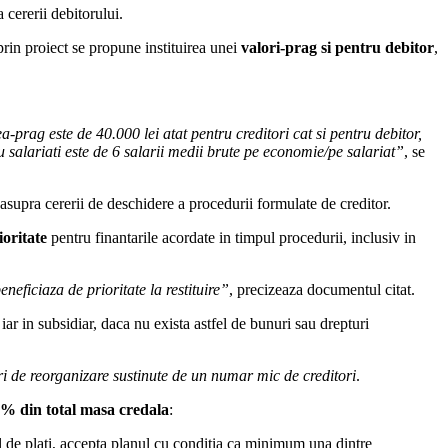
cererii debitorului.
prin proiect se propune instituirea unei
valori-prag si pentru debitor
,
prag este de 40.000 lei atat pentru creditori cat si pentru debitor,
u salariati este de 6 salarii medii brute pe economie/pe salariat”
, se
supra cererii de deschidere a procedurii formulate de creditor.
ioritate
pentru finantarile acordate in timpul procedurii, inclusiv in
neficiaza de prioritate la restituire”
, precizeaza documentul citat.
iar in subsidiar, daca nu exista astfel de bunuri sau drepturi
uri de reorganizare sustinute de un numar mic de creditori
.
% din total masa credala
:
ul de plati, accepta planul cu conditia ca minimum una dintre