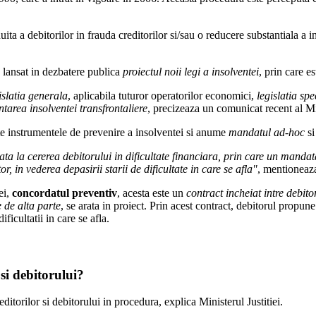
a a debitorilor in frauda creditorilor si/sau o reducere substantiala a in
a lansat in dezbatere publica
proiectul noii legi a insolventei
, prin care e
islatia generala
, aplicabila tuturor operatorilor economici,
legislatia spe
tarea insolventei transfrontaliere
, precizeaza un comunicat recent al Min
te instrumentele de prevenire a insolventei si anume
mandatul ad-hoc
s
ta la cererea debitorului in dificultate financiara, prin care un manda
or, in vederea depasirii starii de dificultate in care se afla"
, mentioneaza
ei,
concordatul preventiv
, acesta este un
contract incheiat intre debitor
 de alta parte
, se arata in proiect. Prin acest contract, debitorul propun
ificultatii in care se afla.
 si debitorului?
editorilor si debitorului in procedura, explica Ministerul Justitiei.