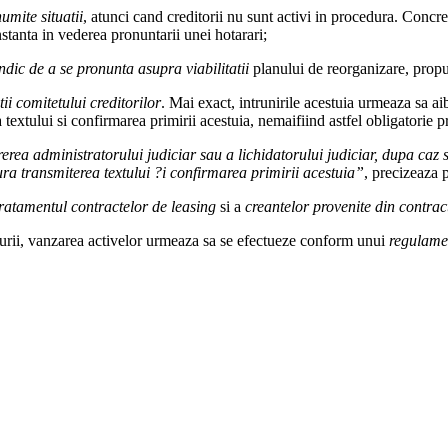
umite situatii
, atunci cand creditorii nu sunt activi in procedura. Concr
instanta in vederea pronuntarii unei hotarari;
indic de a se pronunta asupra viabilitatii
planului de reorganizare, propus
tii comitetului creditorilor
. Mai exact, intrunirile acestuia urmeaza sa aib
textului si confirmarea primirii acestuia, nemaifiind astfel obligatorie pr
ererea administratorului judiciar sau a lichidatorului judiciar, dupa ca
ra transmiterea textului ?i confirmarea primirii acestuia”
, precizeaza 
ratamentul contractelor de leasing
si a
creantelor provenite din contrac
cedurii, vanzarea activelor urmeaza sa se efectueze conform unui
regulamen