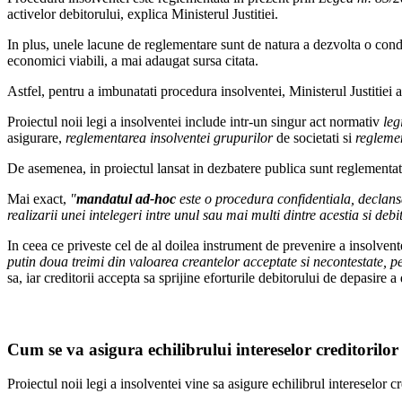
activelor debitorului, explica Ministerul Justitiei.
In plus, unele lacune de reglementare sunt de natura a dezvolta o conduit
economici viabili, a mai adaugat sursa citata.
Astfel, pentru a imbunatati procedura insolventei, Ministerul Justitiei 
Proiectul noii legi a insolventei include intr-un singur act normativ
leg
asigurare,
reglementarea insolventei grupurilor
de societati si
reglemen
De asemenea, in proiectul lansat in dezbatere publica sunt reglementa
Mai exact,
"
mandatul ad-hoc
este o procedura confidentiala, declansa
realizarii unei intelegeri intre unul sau mai multi dintre acestia si debit
In ceea ce priveste cel de al doilea instrument de prevenire a insolvent
putin doua treimi din valoarea creantelor acceptate si necontestate, pe
sa, iar creditorii accepta sa sprijine eforturile debitorului de depasire a d
Cum se va asigura echilibrului intereselor creditorilor
Proiectul noii legi a insolventei vine sa asigure echilibrul intereselor cr