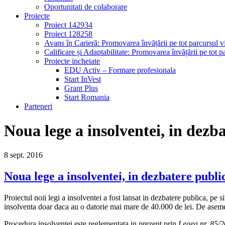
Oportunitati de colaborare
Proiecte
Proiect 142934
Proiect 128258
Avans în Carieră: Promovarea învățării pe tot parcursul vi
Calificare și Adaptabilitate: Promovarea învățării pe tot pa
Proiecte incheiate
EDU Activ – Formare profesionala
Start InVest
Grant Plus
Start Romania
Parteneri
Noua lege a insolventei, in dezb
8
sept.
2016
Noua lege a insolventei, in dezbatere publi
Proiectul noii legi a insolventei a fost lansat in dezbatere publica, pe s
insolventa doar daca au o datorie mai mare de 40.000 de lei. De asemenea
Procedura insolventei este reglementata in prezent prin
Legea nr. 85/