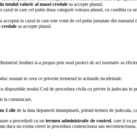
n totalul valoric al masei credale
sa accepte planul;
 in cazul in care cel putin doua categorii voteaza planul, cu conditia ca u
a acceptat in cazul in care este votat de cel putin jumatate din numarul d
i credale
sa accepte planul.
 Ministerul Justitiei si-a propus prin noul proiect de act normativ sa efic
duc noutati in ceea ce priveste termenul in actiunile incidentale.
u dispozitiile noului Cod de procedura civila cu privire la judecata in p
e la comunicare,
m 3 zile
de la data depunerii intampinarii, primul termen de judecata, c
nuare a procedurii cu un
termen administrativ de control
, care ii va p
ata daca nu exista cereri in procedura contencioasa sau necontencioasa,