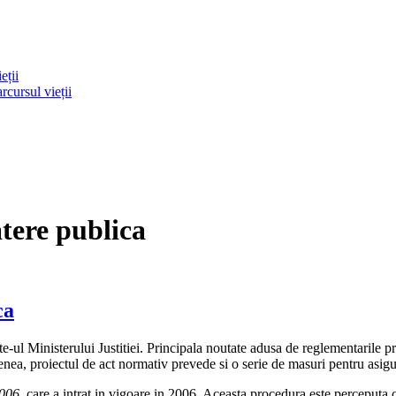
eții
rcursul vieții
atere publica
ca
ite-ul Ministerului Justitiei. Principala noutate adusa de reglementarile pr
, proiectul de act normativ prevede si o serie de masuri pentru asigurare
2006
, care a intrat in vigoare in 2006. Aceasta procedura este perceputa ca