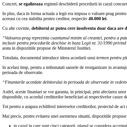
Concret,
se egalizeaza
regimul deschiderii procedurii in cazul concursu
In plus, daca in forma actuala a legii era impusa o valoare-prag pentru
aceeasi cu cea stabilita pentru creditor, respectiv
40.000 lei
.
Cu alte cuvinte,
debitorul ar putea cere insolventa doar daca are d
“Valoarea-prag reprezinta cuantumul minim al creantei, pentru a putea 
inclusiv pentru procedurile deschise in baza Legii nr. 31/1990 privind 
arata in dispozitiile propuse de Ministerul Justitiei.
Totodata, documentul introduce ideea acordarii unui
termen pentru pla
In acelasi timp, pentru a imbunatati sansele de reorganizare in avantajul 
perioada de observatie.
“Finantarile acordate debitorului in perioada de observatie in vederea d
Astfel, aceste finantari se vor garanta, in principal, prin afectarea uno
disponibile, cu acordul creditorilor beneficiari ai respectivelor cauze d
Tot pentru a asigura echilibrul intereselor creditorilor, proiectul de act
Mai precis, pentru evitarea unei asemenea situatii, dispozitiile propus
in cazul in care sunt cinci categorii, planul se considera accept