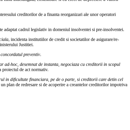
teresului creditorilor de a finanta reorganizari ale unor operatori
ste adaptat cadrul legislativ in domeniul insolventei si pre-insolventei.
ciala
, incidenta institutiilor de credit si societatilor de asigurare/re-
isterului Justitiei.
i
concordatul preventiv
.
tar ad-hoc, desemnat de instanta, negociaza cu creditorii in scopul
 proiectul de act normativ.
ul in dificultate financiara, pe de o parte, si creditorii care detin cel
e un plan de redresare si de acoperire a creantelor creditorilor impotriva