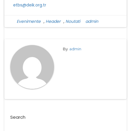
etbs@deik.org.tr
Evenimente
,
Header
,
Noutati
admin
By
admin
Search