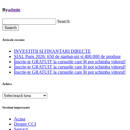
By
admin
Search
Search
Articole recente
INVESTITII SI FINANTARI DIRECTE
SIAL Paris 2026: 650 de startup-uri și 400.000 de produse
Înscrie-te GRATUIT la cursurile care îți pot schimba viitorul!
Înscrie-te GRATUIT la cursurile care îți pot schimba viitorul!
Înscrie-te GRATUIT la cursurile care îți pot schimba viitorul!
Arhive
Arhive
Sectiuni importante
Acasa
Despre CCI
Servicii