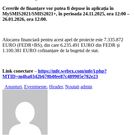
Cererile de finanțare vor putea fi depuse în aplicația în
MySMIS2021/SMIS2021+, în perioada 24.11.2025, ora 12:00 –
26.01.2026, ora 12:00.
Alocarea financiară pentru acest apel de proiecte este 7.335.872
EURO (FEDR+BS), din care 6.235.491 EURO din FEDR și
1.100.381 EURO cofinanțare de la bugetul de stat.
Link conectare
–
https://mfe.webex.com/mfe/j.php?
MTID=m4ba0342b678b0fee87c489905e782e23
Anunturi
,
Evenimente
,
Header
,
Noutati
admin