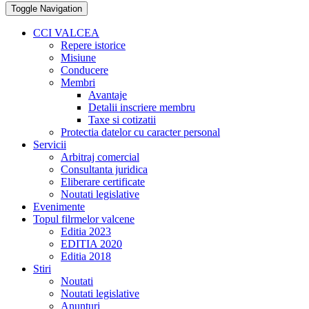
Toggle Navigation
CCI VALCEA
Repere istorice
Misiune
Conducere
Membri
Avantaje
Detalii inscriere membru
Taxe si cotizatii
Protectia datelor cu caracter personal
Servicii
Arbitraj comercial
Consultanta juridica
Eliberare certificate
Noutati legislative
Evenimente
Topul filrmelor valcene
Editia 2023
EDITIA 2020
Editia 2018
Stiri
Noutati
Noutati legislative
Anunturi