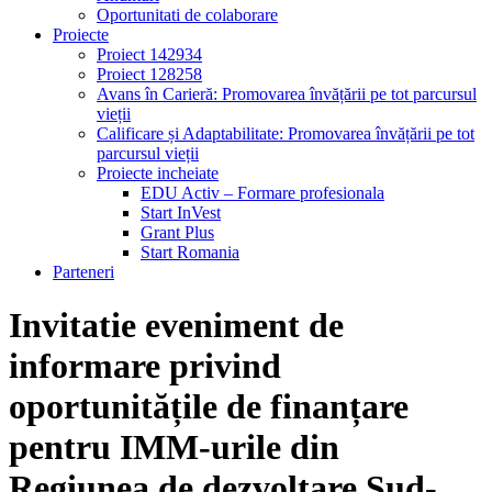
Oportunitati de colaborare
Proiecte
Proiect 142934
Proiect 128258
Avans în Carieră: Promovarea învățării pe tot parcursul
vieții
Calificare și Adaptabilitate: Promovarea învățării pe tot
parcursul vieții
Proiecte incheiate
EDU Activ – Formare profesionala
Start InVest
Grant Plus
Start Romania
Parteneri
Invitatie eveniment de
informare privind
oportunitățile de finanțare
pentru IMM-urile din
Regiunea de dezvoltare Sud-