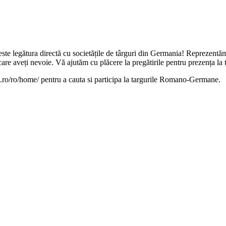
te legătura directă cu societățile de târguri din Germania! Reprezentăm
 aveți nevoie. Vă ajutăm cu plăcere la pregătirile pentru prezența la târ
ia.ro/ro/home/ pentru a cauta si participa la targurile Romano-Germane.