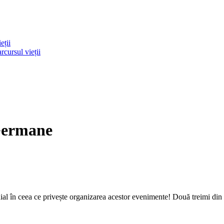
eții
rcursul vieții
Germane
dial în ceea ce privește organizarea acestor evenimente! Două treimi din t