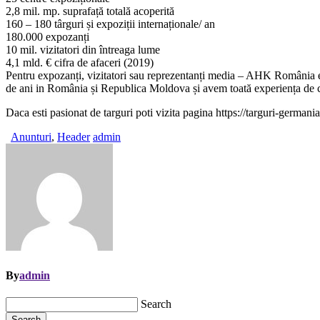
2,8 mil. mp. suprafață totală acoperită
160 – 180 târguri și expoziții internaționale/ an
180.000 expozanți
10 mil. vizitatori din întreaga lume
4,1 mld. € cifra de afaceri (2019)
Pentru expozanți, vizitatori sau reprezentanți media – AHK România es
de ani in România și Republica Moldova și avem toată experiența de care
Daca esti pasionat de targuri poti vizita pagina https://targuri-german
Anunturi
,
Header
admin
By
admin
Search
Search