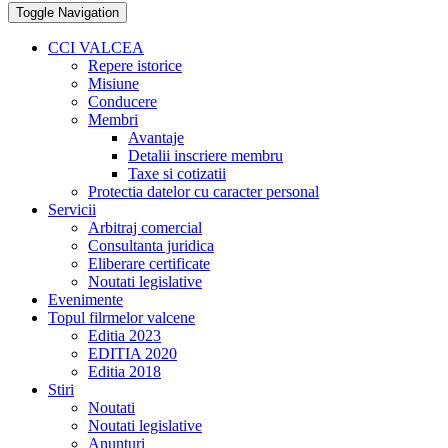
Toggle Navigation
CCI VALCEA
Repere istorice
Misiune
Conducere
Membri
Avantaje
Detalii inscriere membru
Taxe si cotizatii
Protectia datelor cu caracter personal
Servicii
Arbitraj comercial
Consultanta juridica
Eliberare certificate
Noutati legislative
Evenimente
Topul filrmelor valcene
Editia 2023
EDITIA 2020
Editia 2018
Stiri
Noutati
Noutati legislative
Anunturi