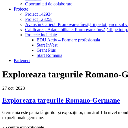
Oportunitati de colaborare
Proiecte
Proiect 142934
Proiect 128258
Avans în Carieră: Promovarea învățării pe tot parcursul vi
Calificare și Adaptabilitate: Promovarea învățării pe tot pa
Proiecte incheiate
EDU Activ – Formare profesionala
Start InVest
Grant Plus
Start Romania
Parteneri
Exploreaza targurile Romano-
27
oct.
2023
Exploreaza targurile Romano-Germane
Germania este patria târgurilor și expozițiilor, numărul 1 la nivel mon
expoziționale germane.
25 centre expoziționale