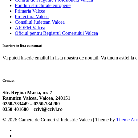
Fonduri structurale europene
Primaria Valcea
Prefectura Valcea
Consiliul Judetean Valcea
AJOFM Valcea
Oficiul pentru Registrul Comertului Valcea
Inscriere in lista cu noutati
Va puteti inscrie emailul in lista noastra de noutati. Va tinem astfel la 
Contact
Str. Regina Maria, nr. 7
Ramnicu Valcea, Valcea, 240151
0250-733449 –
0250-734200
0350-401680 –
ccivl@ccivl.ro
© 2026 Camera de Comert si Industrie Valcea | Theme by
Theme Ans