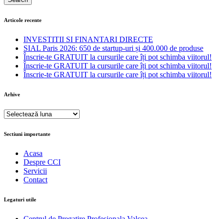
Articole recente
INVESTITII SI FINANTARI DIRECTE
SIAL Paris 2026: 650 de startup-uri și 400.000 de produse
Înscrie-te GRATUIT la cursurile care îți pot schimba viitorul!
Înscrie-te GRATUIT la cursurile care îți pot schimba viitorul!
Înscrie-te GRATUIT la cursurile care îți pot schimba viitorul!
Arhive
Arhive
Sectiuni importante
Acasa
Despre CCI
Servicii
Contact
Legaturi utile
Centrul de Pregatire Profesionala Valcea