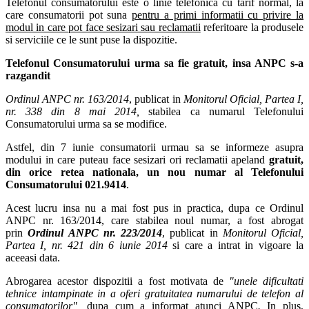
Telefonul consumatorului este o linie telefonica cu tarif normal, la
care consumatorii pot suna
pentru a primi informatii cu privire la
modul in care pot face sesizari sau reclamatii
referitoare la produsele
si serviciile ce le sunt puse la dispozitie.
Telefonul Consumatorului urma sa fie gratuit, insa ANPC s-a
razgandit
Ordinul ANPC nr. 163/2014
, publicat in
Monitorul Oficial, Partea I,
nr. 338 din 8 mai 2014,
stabilea ca numarul Telefonului
Consumatorului urma sa se modifice.
Astfel, din 7 iunie consumatorii urmau sa se informeze asupra
modului in care puteau face sesizari ori reclamatii apeland
gratuit,
din orice retea nationala, un
nou numar al Telefonului
Consumatorului 021.9414
.
Acest lucru insa nu a mai fost pus in practica, dupa ce Ordinul
ANPC nr. 163/2014, care stabilea noul numar, a fost abrogat
prin
Ordinul ANPC nr. 223/2014
, publicat in
Monitorul Oficial,
Partea I, nr. 421 din 6 iunie 2014
si care a intrat in vigoare la
aceeasi data.
Abrogarea acestor dispozitii a fost motivata de
"unele dificultati
tehnice intampinate in a oferi gratuitatea numarului de telefon al
consumatorilor",
dupa cum a informat atunci ANPC
.
In plus,