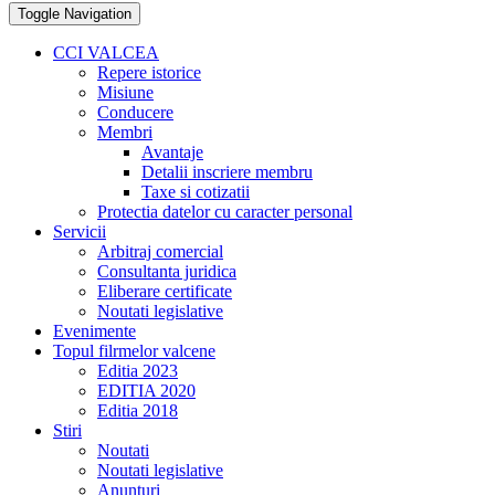
Toggle Navigation
CCI VALCEA
Repere istorice
Misiune
Conducere
Membri
Avantaje
Detalii inscriere membru
Taxe si cotizatii
Protectia datelor cu caracter personal
Servicii
Arbitraj comercial
Consultanta juridica
Eliberare certificate
Noutati legislative
Evenimente
Topul filrmelor valcene
Editia 2023
EDITIA 2020
Editia 2018
Stiri
Noutati
Noutati legislative
Anunturi