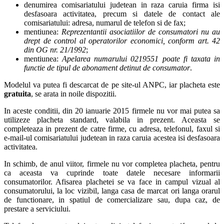
denumirea comisariatului judetean in raza caruia firma isi
desfasoara activitatea, precum si datele de contact ale
comisariatului: adresa, numarul de telefon si de fax;
mentiunea:
Reprezentantii asociatiilor de consumatori nu au
drept de control al operatorilor economici, conform art. 42
din OG nr. 21/1992
;
mentiunea:
Apelarea numarului 0219551 poate fi taxata in
functie de tipul de abonament detinut de consumator
.
Modelul va putea fi descarcat de pe site-ul ANPC, iar placheta este
gratuita
, se arata in noile dispozitii.
In aceste conditii, din 20 ianuarie 2015 firmele nu vor mai putea sa
utilizeze placheta standard, valabila in prezent. Aceasta se
completeaza in prezent de catre firme, cu adresa, telefonul, faxul si
e-mail-ul comisariatului judetean in raza caruia acestea isi desfasoara
activitatea.
In schimb, de anul viitor, firmele nu vor completea placheta, pentru
ca aceasta va cuprinde toate datele necesare informarii
consumatorilor. Afisarea plachetei se va face in campul vizual al
consumatorului, la loc vizibil, langa casa de marcat ori langa orarul
de functionare, in spatiul de comercializare sau, dupa caz, de
prestare a serviciului.