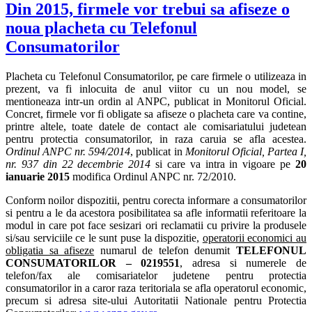
Din 2015, firmele vor trebui sa afiseze o
noua placheta cu Telefonul
Consumatorilor
Placheta cu Telefonul Consumatorilor, pe care firmele o utilizeaza in
prezent, va fi inlocuita de anul viitor cu un nou model, se
mentioneaza intr-un ordin al ANPC, publicat in Monitorul Oficial.
Concret, firmele vor fi obligate sa afiseze o placheta care va contine,
printre altele, toate datele de contact ale comisariatului judetean
pentru protectia consumatorilor, in raza caruia se afla acestea.
Ordinul ANPC nr. 594/2014
, publicat in
Monitorul Oficial, Partea I,
nr. 937 din 22 decembrie 2014
si care va intra in vigoare pe
20
ianuarie 2015
modifica Ordinul ANPC nr. 72/2010.
Conform noilor dispozitii, pentru corecta informare a consumatorilor
si pentru a le da acestora posibilitatea sa afle informatii referitoare la
modul in care pot face sesizari ori reclamatii cu privire la produsele
si/sau serviciile ce le sunt puse la dispozitie,
operatorii economici au
obligatia sa afiseze
numarul de telefon denumit
TELEFONUL
CONSUMATORILOR – 0219551
, adresa si numerele de
telefon/fax ale comisariatelor judetene pentru protectia
consumatorilor in a caror raza teritoriala se afla operatorul economic,
precum si adresa site-ului Autoritatii Nationale pentru Protectia