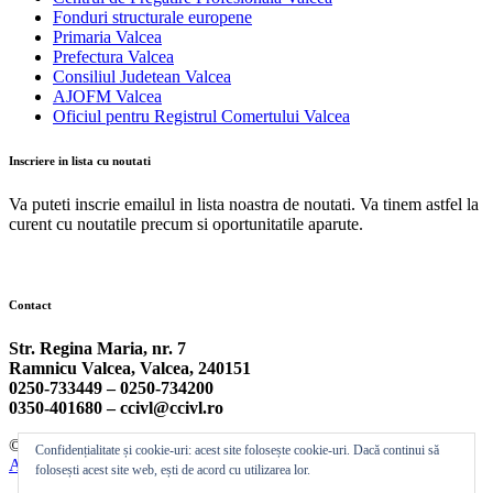
Fonduri structurale europene
Primaria Valcea
Prefectura Valcea
Consiliul Judetean Valcea
AJOFM Valcea
Oficiul pentru Registrul Comertului Valcea
Inscriere in lista cu noutati
Va puteti inscrie emailul in lista noastra de noutati. Va tinem astfel la
curent cu noutatile precum si oportunitatile aparute.
Contact
Str. Regina Maria, nr. 7
Ramnicu Valcea, Valcea, 240151
0250-733449 –
0250-734200
0350-401680 –
ccivl@ccivl.ro
© 2026 Camera de Comert si Industrie Valcea | Theme by
Theme
Confidențialitate și cookie-uri: acest site folosește cookie-uri. Dacă continui să
Ansar
folosești acest site web, ești de acord cu utilizarea lor.