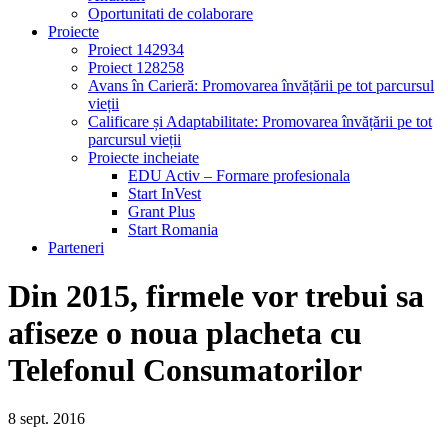
Oportunitati de colaborare
Proiecte
Proiect 142934
Proiect 128258
Avans în Carieră: Promovarea învățării pe tot parcursul
vieții
Calificare și Adaptabilitate: Promovarea învățării pe tot
parcursul vieții
Proiecte incheiate
EDU Activ – Formare profesionala
Start InVest
Grant Plus
Start Romania
Parteneri
Din 2015, firmele vor trebui sa
afiseze o noua placheta cu
Telefonul Consumatorilor
8
sept.
2016