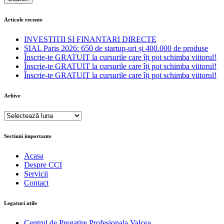
Articole recente
INVESTITII SI FINANTARI DIRECTE
SIAL Paris 2026: 650 de startup-uri și 400.000 de produse
Înscrie-te GRATUIT la cursurile care îți pot schimba viitorul!
Înscrie-te GRATUIT la cursurile care îți pot schimba viitorul!
Înscrie-te GRATUIT la cursurile care îți pot schimba viitorul!
Arhive
Arhive
Sectiuni importante
Acasa
Despre CCI
Servicii
Contact
Legaturi utile
Centrul de Pregatire Profesionala Valcea