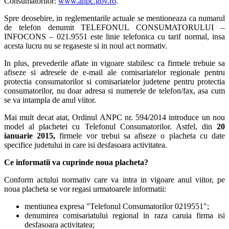
Consumatorilor:
www.anpc.gov.ro
.
Spre deosebire, in reglementarile actuale se mentioneaza ca numarul
de telefon denumit TELEFONUL CONSUMATORULUI –
INFOCONS – 021.9551 este linie telefonica cu tarif normal, insa
acesta lucru nu se regaseste si in noul act normativ.
In plus, prevederile aflate in vigoare stabilesc ca firmele trebuie sa
afiseze si adresele de e-mail ale comisariatelor regionale pentru
protectia consumatorilor si comisariatelor judetene pentru protectia
consumatorilor, nu doar adresa si numerele de telefon/fax, asa cum
se va intampla de anul viitor.
Mai mult decat atat, Ordinul ANPC nr. 594/2014 introduce un nou
model al plachetei cu Telefonul Consumatorilor. Astfel, din
20
ianuarie 2015,
firmele vor trebui sa afiseze o placheta cu date
specifice judetului in care isi desfasoara activitatea.
Ce informatii va cuprinde noua placheta?
Conform actului normativ care va intra in vigoare anul viitor, pe
noua placheta se vor regasi urmatoarele informatii:
mentiunea expresa "Telefonul Consumatorilor 0219551";
denumirea comisariatului regional in raza caruia firma isi
desfasoara activitatea;