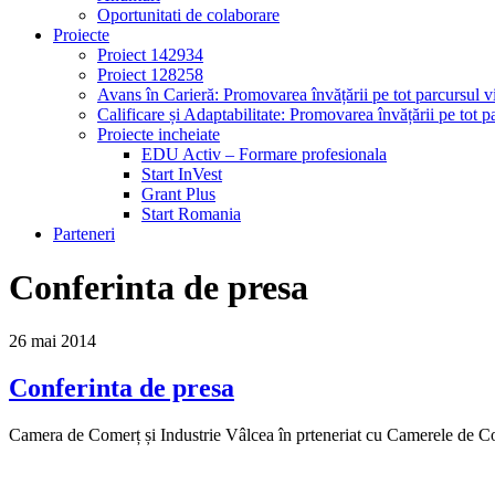
Oportunitati de colaborare
Proiecte
Proiect 142934
Proiect 128258
Avans în Carieră: Promovarea învățării pe tot parcursul vi
Calificare și Adaptabilitate: Promovarea învățării pe tot pa
Proiecte incheiate
EDU Activ – Formare profesionala
Start InVest
Grant Plus
Start Romania
Parteneri
Conferinta de presa
26
mai
2014
Conferinta de presa
Camera de Comerț și Industrie Vâlcea în prteneriat cu Camerele de Co