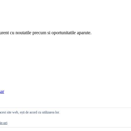
curent cu noutatile precum si oportunitatile aparute.
ar
cest site web, ești de acord cu utilizarea lor.
ie-uri