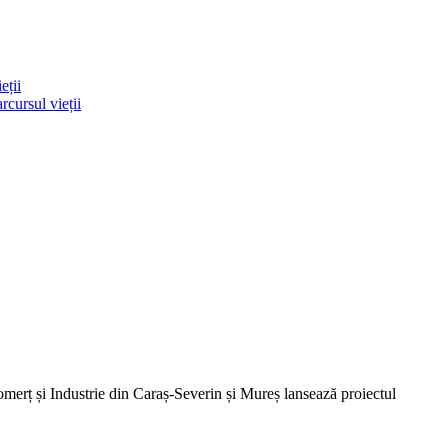
eții
rcursul vieții
merț și Industrie din Caraș-Severin și Mureș lansează proiectul