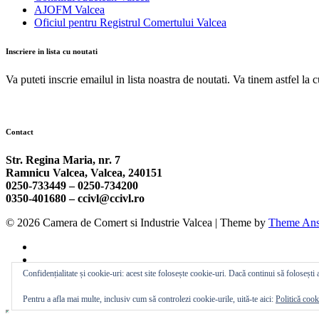
AJOFM Valcea
Oficiul pentru Registrul Comertului Valcea
Inscriere in lista cu noutati
Va puteti inscrie emailul in lista noastra de noutati. Va tinem astfel la 
Contact
Str. Regina Maria, nr. 7
Ramnicu Valcea, Valcea, 240151
0250-733449 –
0250-734200
0350-401680 –
ccivl@ccivl.ro
© 2026 Camera de Comert si Industrie Valcea | Theme by
Theme Ans
Confidențialitate și cookie-uri: acest site folosește cookie-uri. Dacă continui să folosești a
Pentru a afla mai multe, inclusiv cum să controlezi cookie-urile, uită-te aici:
Politică cook