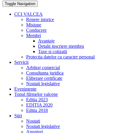
Toggle Navigation
CCI VALCEA
Repere istorice
Misiune
Conducere
Membri
Avantaje
Detalii inscriere membru
Taxe si cotizatii
Protectia datelor cu caracter personal
Servicii
Arbitraj comercial
Consultanta juridica
Eliberare certificate
Noutati legislative
Evenimente
Topul filrmelor valcene
Editia 2023
EDITIA 2020
Editia 2018
Stiri
Noutati
Noutati legislative
Anunturi