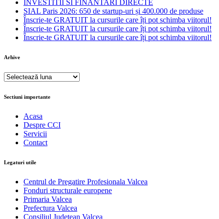
INVESTITII SI FINANTARI DIRECTE
SIAL Paris 2026: 650 de startup-uri și 400.000 de produse
Înscrie-te GRATUIT la cursurile care îți pot schimba viitorul!
Înscrie-te GRATUIT la cursurile care îți pot schimba viitorul!
Înscrie-te GRATUIT la cursurile care îți pot schimba viitorul!
Arhive
Arhive
Sectiuni importante
Acasa
Despre CCI
Servicii
Contact
Legaturi utile
Centrul de Pregatire Profesionala Valcea
Fonduri structurale europene
Primaria Valcea
Prefectura Valcea
Consiliul Judetean Valcea