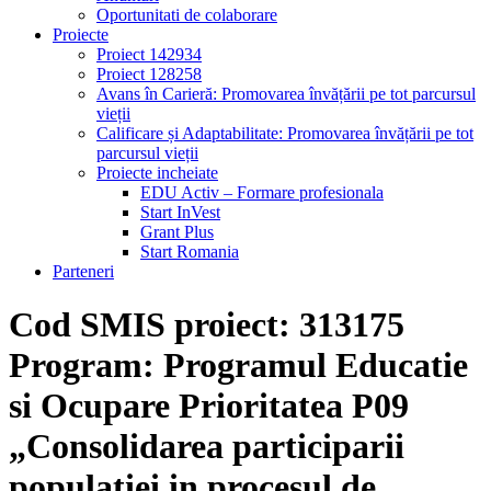
Oportunitati de colaborare
Proiecte
Proiect 142934
Proiect 128258
Avans în Carieră: Promovarea învățării pe tot parcursul
vieții
Calificare și Adaptabilitate: Promovarea învățării pe tot
parcursul vieții
Proiecte incheiate
EDU Activ – Formare profesionala
Start InVest
Grant Plus
Start Romania
Parteneri
Cod SMIS proiect: 313175
Program: Programul Educatie
si Ocupare Prioritatea P09
„Consolidarea participarii
populatiei in procesul de