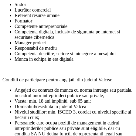
Sudor
Lucrător comercial
Referent resurse umane
Formator
Competente antreprenoriale
Competenta digitala, inclusiv de siguranta pe internet si
securitate cibernetica
Manager proiect
Responsabil de mediu
Competenta de citire, scriere si intelegere a mesajului
Munca in echipa in era digitala
Conditii de participare pentru angajatii din judetul Valcea:
Angajati cu contract de munca cu norma intreaga sau partiala,
in cadrul unor intreprinderi publice sau private;
Varsta: min. 18 ani impliniti, sub 65 ani;
Domiciliul/resedinta in judetul Valcea
Nivelul studiilor: min. ISCED 3, corelat cu nivelul specific al
fiecarui curs;
Persoanele care ocupa pozitii de management in cadrul
intreprinderilor publice sau private sunt eligibile, dar cu
conditia SA NU detina functii de reprezentanti legali sau