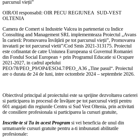
parcursul vieții”
OIR/OI responsabil: OIR PECU REGIUNEA SUD-VEST
OLTENIA
Camera de Comert si Industrie Valcea in parteneriat cu Indice
Consulting and Management SRL implememteaza Proiectul „Avans
în carieră: Promovarea învățării pe tot parcursul vieții”, Promovarea
invatarii pe tot parcursul vietii”/Cod Smis 2021-313175. Proiectul
este cofinantat de catre Uniunea Europeana si Guvernul Romaniei
din Fondul Social European + prin Programul Educatie si Ocupare
2021-2027, in cadrul apelului
PEO/78/PEO_P9/OP4/ESO4.7/PEO_A36 „Tine pasul“. Proiectul
are o durata de 24 de luni, intre octombrie 2024 – septembrie 2026.
Obiectivul principal al proiectului este sa sprijine dezvoltarea carierei
si participarea in procesul de învățare pe tot parcursul vieții pentru
601 angajati din regiunile Centru si Sud Vest Oltenia, prin activitati
de consiliere profesionala si participarea la cursuri gratuite,
Inscrite-te si Tu in acest Program
si vei beneficia de unul din
urmatoarele cursuri gratuite pentru a-ti imbunatati abilitatile
profesionale: