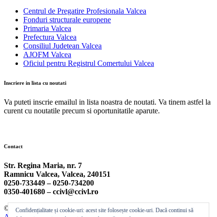
Centrul de Pregatire Profesionala Valcea
Fonduri structurale europene
Primaria Valcea
Prefectura Valcea
Consiliul Judetean Valcea
AJOFM Valcea
Oficiul pentru Registrul Comertului Valcea
Inscriere in lista cu noutati
Va puteti inscrie emailul in lista noastra de noutati. Va tinem astfel la
curent cu noutatile precum si oportunitatile aparute.
Contact
Str. Regina Maria, nr. 7
Ramnicu Valcea, Valcea, 240151
0250-733449 –
0250-734200
0350-401680 –
ccivl@ccivl.ro
© 2026 Camera de Comert si Industrie Valcea | Theme by
Theme
Confidențialitate și cookie-uri: acest site folosește cookie-uri. Dacă continui să
Ansar