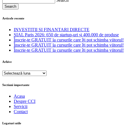
Search
Search
Articole recente
INVESTITII SI FINANTARI DIRECTE
SIAL Paris 2026: 650 de startup-uri și 400.000 de produse
Înscrie-te GRATUIT la cursurile care îți pot schimba viitorul!
Înscrie-te GRATUIT la cursurile care îți pot schimba viitorul!
Înscrie-te GRATUIT la cursurile care îți pot schimba viitorul!
Arhive
Arhive
Sectiuni importante
Acasa
Despre CCI
Servicii
Contact
Legaturi utile