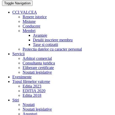
Toggle Navigation
CCI VALCEA
Repere istorice
Misiune
Conducere
Membri
Avantaje
Detalii inscriere membru
Taxe si cotizatii
Protectia datelor cu caracter personal
Servicii
Arbitraj comercial
Consultanta juridica
Eliberare certificate
Noutati legislative
Evenimente
Topul filrmelor valcene
Editia 2023
EDITIA 2020
Editia 2018
Stiri
Noutati
Noutati legislative
Anunturi