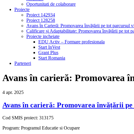
Oportunitati de colaborare
Proiecte
Proiect 142934
Proiect 128258
Avans în Carieră: Promovarea învățării pe tot parcursul vi
Calificare și Adaptabilitate: Promovarea învățării pe tot pa
Proiecte incheiate
EDU Activ – Formare profesionala
Start InVest
Grant Plus
Start Romania
Parteneri
Avans în carieră: Promovarea înv
4
apr.
2025
Avans în carieră: Promovarea învățării pe t
Cod SMIS proiect: 313175
Program: Programul Educatie si Ocupare