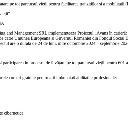
are pe tot parcursul vietii pentru facilitarea tranzitiilor si a mobilitatii
ieții”
IA
ting and Management SRL implememteaza Proiectul „Avans în carieră: Pr
at de catre Uniunea Europeana si Guvernul Romaniei din Fondul Social
 are o durata de 24 de luni, intre octombrie 2024 – septembrie 202
si participarea in procesul de învățare pe tot parcursul vieții pentru 601 
ele cursuri gratuite pentru a-ti imbunatati abilitatile profesionale:
te cibernetica