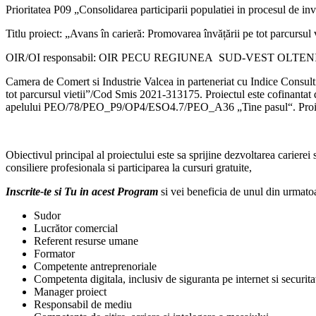
Prioritatea P09 „Consolidarea participarii populatiei in procesul de invat
Titlu proiect: „Avans în carieră: Promovarea învățării pe tot parcursul v
OIR/OI responsabil: OIR PECU REGIUNEA SUD-VEST OLTEN
Camera de Comert si Industrie Valcea in parteneriat cu Indice Consul
tot parcursul vietii”/Cod Smis 2021-313175. Proiectul este cofinant
apelului PEO/78/PEO_P9/OP4/ESO4.7/PEO_A36 „Tine pasul“. Proiectul
Obiectivul principal al proiectului este sa sprijine dezvoltarea carierei 
consiliere profesionala si participarea la cursuri gratuite,
Inscrite-te si Tu in acest Program
si vei beneficia de unul din urmatoar
Sudor
Lucrător comercial
Referent resurse umane
Formator
Competente antreprenoriale
Competenta digitala, inclusiv de siguranta pe internet si securita
Manager proiect
Responsabil de mediu