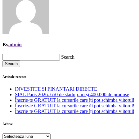
By
admin
Search
Search
Articole recente
INVESTITII SI FINANTARI DIRECTE
SIAL Paris 2026: 650 de startup-uri și 400.000 de produse
Înscrie-te GRATUIT la cursurile care îți pot schimba viitorul!
Înscrie-te GRATUIT la cursurile care îți pot schimba viitorul!
Înscrie-te GRATUIT la cursurile care îți pot schimba viitorul!
Arhive
Arhive