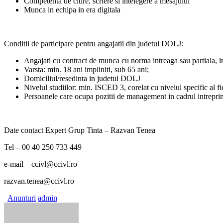
Competenta de citire, scriere si intelegere a mesajului
Munca in echipa in era digitala
Conditii de participare pentru angajatii din judetul DOLJ:
Angajati cu contract de munca cu norma intreaga sau partiala, in
Varsta: min. 18 ani impliniti, sub 65 ani;
Domiciliul/resedinta in judetul DOLJ
Nivelul studiilor: min. ISCED 3, corelat cu nivelul specific al fi
Persoanele care ocupa pozitii de management in cadrul intreprinde
Date contact Expert Grup Tinta – Razvan Tenea
Tel – 00 40 250 733 449
e-mail – ccivl@ccivl.ro
razvan.tenea@ccivl.ro
Anunturi
admin