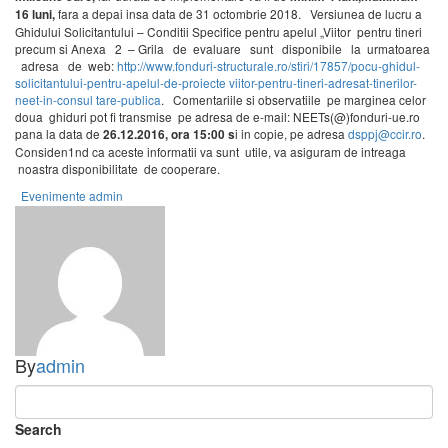
fara a depai insa data de 31 octombrie 2018. Versiunea de lucru a
16 luni,
Ghidului Solicitantului – Conditii Specifice pentru apelul „Viitor pentru tineri
precum si Anexa 2 – Grila de evaluare sunt disponibile la urmatoarea
adresa de web:
http://www.fonduri-structurale.ro/stiri/17857/pocu-ghidul-
solicitantului-pentru-apelul-de-proiecte­ viitor-pentru-tineri-adresat-tinerilor-
neet-in-consul tare-publica
. Comentariile si observatiile pe marginea celor
doua ghiduri pot fi transmise pe adresa de e-mail: NEETs(@)fonduri-ue.ro
pana la data de
i in copie, pe adresa
dsppj@ccir.ro
.
26.12.2016,
ora
15:00 s
Considen1nd ca aceste informatii va sunt utile, va asiguram de intreaga
noastra disponibilitate de cooperare.
Evenimente
admin
By
admin
Search