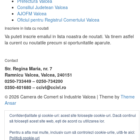
Prefectura Valcea
Consiliul Judetean Valcea
AJOFM Valcea
Oficiul pentru Registrul Comertului Valcea
Inscriere in lista cu noutati
Va puteti inscrie emailul in lista noastra de noutati. Va tinem astfel
la curent cu noutatile precum si oportunitatile aparute.
Contact
Str. Regina Maria, nr. 7
Ramnicu Valcea, Valcea, 240151
0250-733449 –
0250-734200
0350-401680 –
ccivl@ccivl.ro
© 2026 Camera de Comert si Industrie Valcea | Theme by
Theme
Ansar
Confidențialitate și cookie-uri: acest site folosește cookie-uri. Dacă continui
să folosești acest site web, ești de acord cu utilizarea lor.
Pentru a afla mai multe, inclusiv cum să controlezi cookie-urile, uită-te aici:
Politică cookie-uri