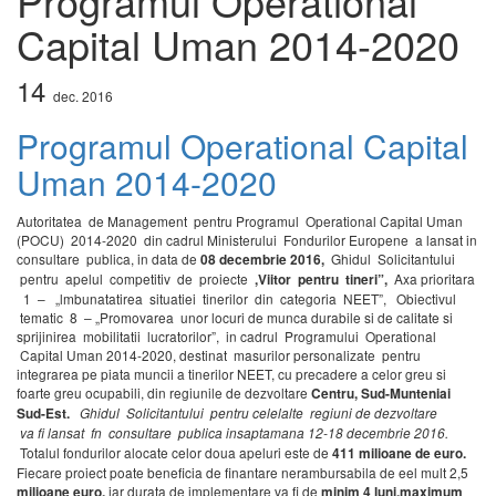
Programul Operational
Capital Uman 2014-2020
14
dec.
2016
Programul Operational Capital
Uman 2014-2020
Autoritatea de Management pentru Programul Operational Capital Uman
(POCU) 2014-2020 din cadrul Ministerului Fondurilor Europene a lansat in
consultare publica, in data de
Ghidul Solicitantului
08
decembrie 2016,
pentru apelul competitiv de proiecte
Axa prioritara
,Viitor pentru tineri”,
1 – „lmbunatatirea situatiei tinerilor din categoria NEET”, Obiectivul
tematic 8 – „Promovarea unor locuri de munca durabile si de calitate si
sprijinirea mobilitatii lucratorilor”, in cadrul Programului Operational
Capital Uman 2014-2020, destinat masurilor personalizate pentru
integrarea pe piata muncii a tinerilor NEET, cu precadere a celor greu si
foarte greu ocupabili, din regiunile de dezvoltare
Centru, Sud-Munteniai
Sud-Est.
Ghidul Solicitantului pentru celelalte
reg
iuni
de dezvoltare
va
fi
lansat
fn
consultare
publica in
saptamana 12-18
decembri
e 2
016.
Totalul fondurilor alocate celor doua apeluri este de
411 milioane
de
eur
o
.
Fiecare proiect poate beneficia de finantare nerambursabila de eel mult 2,5
iar durata de implementare va fi de
mili
oane
euro,
minim 4
luni
,
maximum