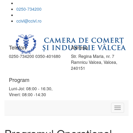
0250-734200
ccivl@ccivl.ro
Telefon
Adresa
0250-734200 0350-401680
Str. Regina Maria, nr. 7
Ramnicu Valcea, Valcea,
240151
Program
Luni-Joi: 08:00 - 16:30,
Vineri: 08:00 -14:30
Toggle
Navigat