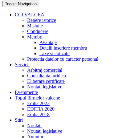
Toggle Navigation
CCI VALCEA
Repere istorice
Misiune
Conducere
Membri
Avantaje
Detalii inscriere membru
Taxe si cotizatii
Protectia datelor cu caracter personal
Servicii
Arbitraj comercial
Consultanta juridica
Eliberare certificate
Noutati legislative
Evenimente
Topul filrmelor valcene
Editia 2023
EDITIA 2020
Editia 2018
Stiri
Noutati
Noutati legislative
Anunturi