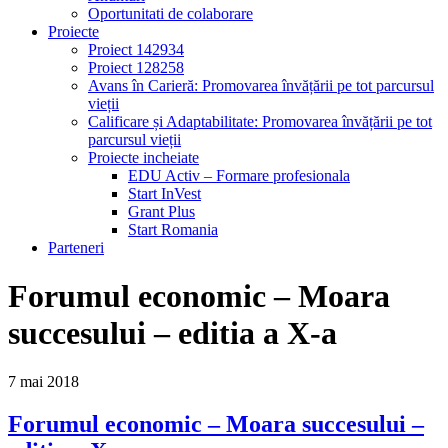
Oportunitati de colaborare
Proiecte
Proiect 142934
Proiect 128258
Avans în Carieră: Promovarea învățării pe tot parcursul
vieții
Calificare și Adaptabilitate: Promovarea învățării pe tot
parcursul vieții
Proiecte incheiate
EDU Activ – Formare profesionala
Start InVest
Grant Plus
Start Romania
Parteneri
Forumul economic – Moara
succesului – editia a X-a
7
mai
2018
Forumul economic – Moara succesului –