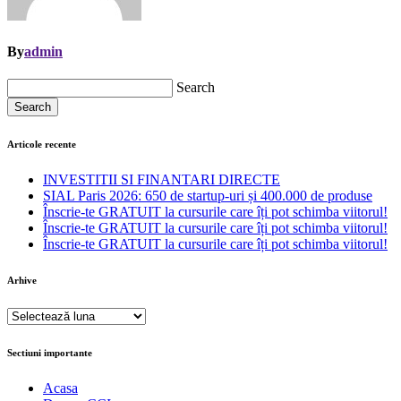
By
admin
Search
Search
Articole recente
INVESTITII SI FINANTARI DIRECTE
SIAL Paris 2026: 650 de startup-uri și 400.000 de produse
Înscrie-te GRATUIT la cursurile care îți pot schimba viitorul!
Înscrie-te GRATUIT la cursurile care îți pot schimba viitorul!
Înscrie-te GRATUIT la cursurile care îți pot schimba viitorul!
Arhive
Arhive
Sectiuni importante
Acasa