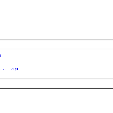
I
URSUL VIEȚII