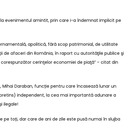
la evenimentul amintit, prin care i-a îndemnat implicit pe
amentală, apolitică, fără scop patrimonial, de utilitate
i de afaceri din România, în raport cu autorităţile publice şi
ele, corespunzător cerinţelor economiei de piaţă” – citat din
IR, Mihai Daraban, funcție pentru care încasează lunar un
și (pretins) independent, la cea mai importantă adunare a
 ilegale!
 pe toți, dar care de ani de zile este pusă numai în slujba