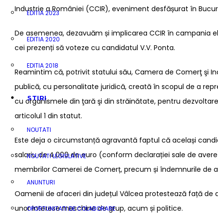
Industrie a României (CCIR), eveniment desfășurat în Bucure
EDITIA 2023
De asemenea, dezavuăm și implicarea CCIR în campania elect
EDITIA 2020
cei prezenți să voteze cu candidatul V.V. Ponta.
EDITIA 2018
Reamintim că, potrivit statului său, Camera de Comerţ şi In
publică, cu personalitate juridică, creată în scopul de a repr
STIRI
cu organismele din ţară şi din străinătate, pentru dezvoltarea 
articolul 1 din statut.
NOUTATI
Este deja o circumstanță agravantă faptul că același candida
salariu de 4.000 de euro (conform declarației sale de avere).
NOUTATI LEGISLATIVE
membrilor Camerei de Comerț, precum și îndemnurile de a-l 
ANUNTURI
Oamenii de afaceri din județul Vâlcea protestează față de ace
unor interese meschine de grup, acum și politice.
OPORTUNITATI DE COLABORARE