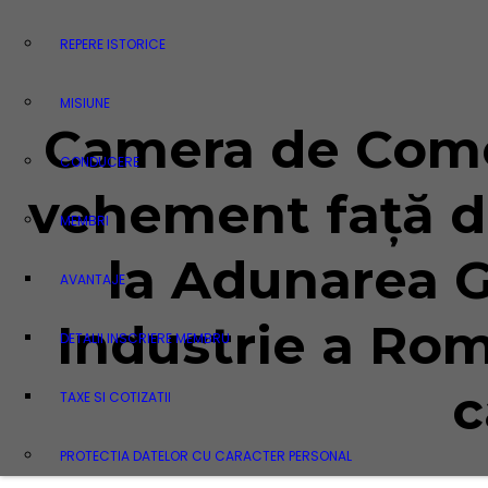
REPERE ISTORICE
MISIUNE
Camera de Comer
CONDUCERE
vehement față de
MEMBRI
la Adunarea G
AVANTAJE
Industrie a Rom
DETALII INSCRIERE MEMBRU
c
TAXE SI COTIZATII
PROTECTIA DATELOR CU CARACTER PERSONAL