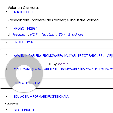
Valentin Cismaru,
PROIECTE
Președintele Camerei de Comerț și Industrie Vâlcea
PROIECT 142934
Header
,
HOT
,
Noutati
,
Stiri
admin
PROIECT 128258
AVANS ÎN CARIERĂ: PROMOVAREA ÎNVĂȚĂRII PE TOT PARCURSUL VIEȚI
By
admin
CALIFICARE ȘI ADAPTABILITATE: PROMOVAREA ÎNVĂȚĂRII PE TOT PARC
PROIECTE INCHEIATE
EDU ACTIV – FORMARE PROFESIONALA
Search
START INVEST