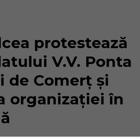
lcea protestează
atului V.V. Ponta
i de Comerț și
 organizației în
lă