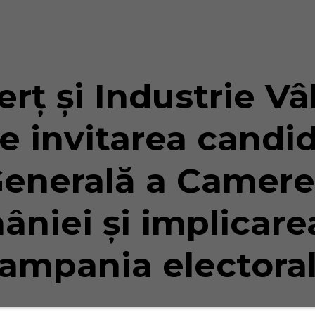
ț și Industrie Vâ
 invitarea candid
enerală a Camere
âniei și implicarea
ampania electora