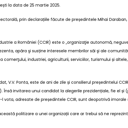
ști la data de 25 martie 2025.
orală, prin declarațiile făcute de președintele Mihai Daraban, 
dustrie a României (CCIR) este o „organizaţie autonomă, neguvern
ezenta, apăra şi susține interesele membrilor săi şi ale comunități
comerţului, industriei, agriculturii, serviciilor, turismului și alt
t, V.V. Ponta, este de ani de zile și consilierul președintelui CC
 Însă invitarea unui candidat la alegerile prezidențiale, fie el 
vota, adresate de președintele CCIR, sunt deopotrivă imorale și
astă politizare a unei organizații care ar trebui să ne reprezinte