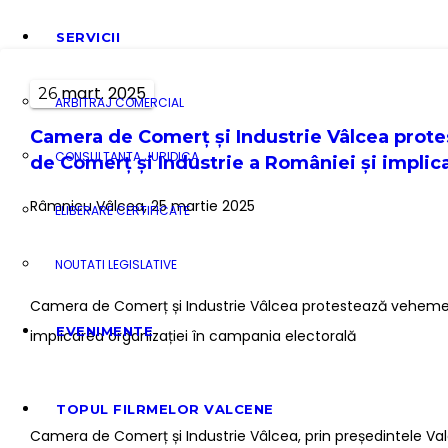
SERVICII
mart.
2025
26
ARBITRAJ COMERCIAL
Camera de Comerț și Industrie Vâlcea prote
CONSULTANTA JURIDICA
de Comerț și Industrie a României și implic
Râmnicu Vâlcea, 25 martie 2025
ELIBERARE CERTIFICATE
NOUTATI LEGISLATIVE
Camera de Comerț și Industrie Vâlcea protestează vehement
EVENIMENTE
implicarea organizației în campania electorală
TOPUL FILRMELOR VALCENE
Camera de Comerț și Industrie Vâlcea, prin președintele Va