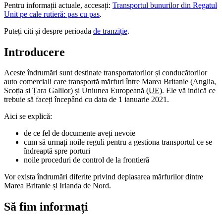
Pentru informații actuale, accesați:
Transportul bunurilor din Regatul
Unit pe cale rutieră: pas cu pas
.
Puteți citi și despre perioada
de tranziție
.
Introducere
Aceste îndrumări sunt destinate transportatorilor și conducătorilor
auto comerciali care transportă mărfuri între Marea Britanie (Anglia,
Scoția și Țara Galilor) și Uniunea Europeană (
UE
). Ele vă indică ce
trebuie să faceți începând cu data de 1 ianuarie 2021.
Aici se explică:
de ce fel de documente aveți nevoie
cum să urmați noile reguli pentru a gestiona transportul ce se
îndreaptă spre porturi
noile proceduri de control de la frontieră
Vor exista îndrumări diferite privind deplasarea mărfurilor dintre
Marea Britanie și Irlanda de Nord.
Să fim informați