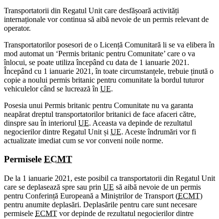
Transportatorii din Regatul Unit care desfășoară activități
internaționale vor continua să aibă nevoie de un permis relevant de
operator.
Transportatorilor posesori de o Licență Comunitară li se va elibera în
mod automat un ‘Permis britanic pentru Comunitate’ care o va
înlocui, se poate utiliza începând cu data de 1 ianuarie 2021.
Începând cu 1 ianuarie 2021, în toate circumstanțele, trebuie ținută o
copie a noului permis britanic pentru comunitate la bordul tuturor
vehiculelor când se lucrează în
UE
.
Posesia unui Permis britanic pentru Comunitate nu va garanta
neapărat dreptul transportatorilor britanici de face afaceri către,
dinspre sau în interiorul
UE
. Aceasta va depinde de rezultatul
negocierilor dintre Regatul Unit și
UE
. Aceste îndrumări vor fi
actualizate imediat cum se vor conveni noile norme.
Permisele
ECMT
De la 1 ianuarie 2021, este posibil ca transportatorii din Regatul Unit
care se deplasează spre sau prin
UE
să aibă nevoie de un permis
pentru Conferință Europeană a Miniștrilor de Transport (
ECMT
)
pentru anumite deplasări. Deplasările pentru care sunt necesare
permisele
ECMT
vor depinde de rezultatul negocierilor dintre