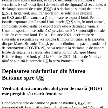
Pentru toate aceste moduri, se cere o declarație de siguranță și
securitate. Există două tipuri de declarații de siguranță și securitate: o
declarație sumară de ieșire (
EXS
) și o declarație sumară de intrare
(
ENS
). În general, unui transportator i se solicită să prezinte
un
EXS
autorității vamale a țării din care se exportă lotul. Pentru
loturile exportate din Regatul Unit, datele
EXS
sunt, în mod normal,
combinate cu declarația de export (care este o declarație vamală).
Unui transportator i se solicită să prezinte un
ENS
autorității vamale
a țării în care intră lotul. De la 1 ianuarie 2021, declarațiile de
siguranță și securitate se vor solicita la importuri către, și la exporturi
dinspre Marea Britanie. Totuși, pentru a diminua impactul pandemiei
de coronavirus (COVID-19), se va renunța la declarațiile de import
legate de siguranța și securitatea mărfurilor din
UE
spre Marea
Britanie timp de 6 luni, până la 30 iunie 2021. Irlanda de Nord va
rămâne aliniată la normele
UE
în baza Protocolului NI.
Deplasarea mărfurilor din Marea
Britanie spre
UE
Verificați dacă autovehiculul greu de marfă (
HGV
)
este pregătit să treacă frontiera
Conducătorii auto de camioane grele de mărfuri (
HGV
) sau
transportatorii desemnați ar trebui să folosească serviciul ‘Verificați