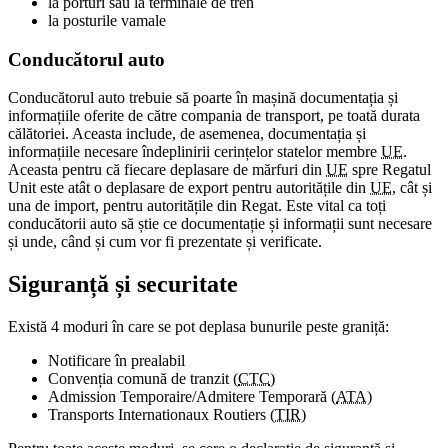
la porturi sau la terminale de tren
la posturile vamale
Conducătorul auto
Conducătorul auto trebuie să poarte în mașină documentația și
informațiile oferite de către compania de transport, pe toată durata
călătoriei. Aceasta include, de asemenea, documentația și
informațiile necesare îndeplinirii cerințelor statelor membre
UE
.
Aceasta pentru că fiecare deplasare de mărfuri din
UE
spre Regatul
Unit este atât o deplasare de export pentru autoritățile din
UE
, cât și
una de import, pentru autoritățile din Regat. Este vital ca toți
conducătorii auto să știe ce documentație și informații sunt necesare
și unde, când și cum vor fi prezentate și verificate.
Siguranță și securitate
Există 4 moduri în care se pot deplasa bunurile peste graniță:
Notificare în prealabil
Convenția comună de tranzit (
CTC
)
Admission Temporaire/Admitere Temporară (
ATA
)
Transports Internationaux Routiers (
TIR
)