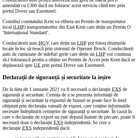
amendați cu £300 dacă nu folosesc acest serviciu când trec prin
portul Dover sau Eurotunel.
Consiliul comitatului Kent va elibera un Permis de transportator
local (
LHP
) transportatorilor din East Kent care dețin un Permis O
‘Internațional Standard’.
Conducătorii auto
HGV
care dețin un
LHP
pot folosi drumurile
locale în loc să treacă prin sistemul de Operare Brock. Conducătorii
auto de camioane de mărfuri grele care dețin un
LHP
vor continua
să-l folosească pentru a obține un Permis de Acces prin Kent dacă se
deplasează spre
UE
prin portul Dover sau Eurotunel.
Declarații de siguranță și securitate la ieșire
De la data de 1 ianuarie 2021 va fi necesară o declarație
EXS
de
siguranță și securitate. Cerința de a se prezenta informații de
siguranță și securitate la exportul de bunuri se poate face în mod
obișnuit prin declarația vamală de export, care conține informațiile
necesare îndeplinirii cerințelor de siguranță și securitate. În cazul în
care o declarație de export nu este depusă înainte de plecare, poate fi
necesară doar o declarație
EXS
independentă. Se cere o
declarație
EXS
independentă dacă: