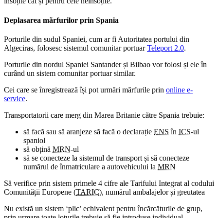
însoțite cât și pentru cele neînsoțite.
Deplasarea mărfurilor prin Spania
Porturile din sudul Spaniei, cum ar fi Autoritatea portului din
Algeciras, folosesc sistemul comunitar portuar
Teleport 2.0
.
Porturile din nordul Spaniei Santander și Bilbao vor folosi și ele în
curând un sistem comunitar portuar similar.
Cei care se înregistrează își pot urmări mărfurile prin
online e-
service
.
Transportatorii care merg din Marea Britanie către Spania trebuie:
să facă sau să aranjeze să facă o declarație
ENS
în
ICS
-ul
spaniol
să obțină
MRN
-ul
să se conecteze la sistemul de transport și să conecteze
numărul de înmatriculare a autovehicului la
MRN
Să verifice prin sistem primele 4 cifre ale Tarifului Integrat al codului
Comunității Europene (
TARIC
), numărul ambalajelor și greutatea
Nu există un sistem ‘plic’ echivalent pentru încărcăturile de grup,
prin urmare toate loturile trebuie să fie introduse individual.