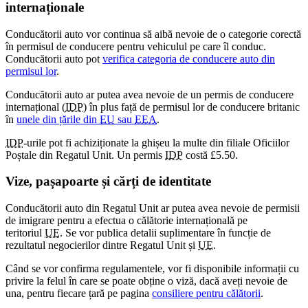
internaționale
Conducătorii auto vor continua să aibă nevoie de o categorie corectă
în permisul de conducere pentru vehiculul pe care îl conduc.
Conducătorii auto pot
verifica categoria de conducere auto din
permisul lor
.
Conducătorii auto ar putea avea nevoie de un permis de conducere
internațional (
IDP
) în plus față de permisul lor de conducere britanic
în
unele din țările din
EU
sau
EEA
.
IDP
-urile pot fi achiziționate la ghișeu la multe din filiale Oficiilor
Poștale din Regatul Unit. Un permis
IDP
costă £5.50.
Vize, pașapoarte și cărți de identitate
Conducătorii auto din Regatul Unit ar putea avea nevoie de permisii
de imigrare pentru a efectua o călătorie internațională pe
teritoriul
UE
. Se vor publica detalii suplimentare în funcție de
rezultatul negocierilor dintre Regatul Unit și
UE
.
Când se vor confirma regulamentele, vor fi disponibile informații cu
privire la felul în care se poate obține o viză, dacă aveți nevoie de
una, pentru fiecare țară pe pagina
consiliere pentru călătorii
.