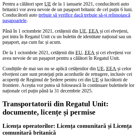
Pentru a călători spre
UE
de la 1 ianuarie 2021, conducătorii auto
britanici vor avea nevoie de un pașaport britanic de cel puțin 6 luni.
Conducătorii auto
trebuie să verifice dacă trebuie să-și reînnoiască
pașapoartele
.
Până în 1 octombrie 2021, cetățenii din
UE
,
EEA
și cei elvețieni,
pot intra în Regatul Unit cu un buletin de identitate național sau un
pașaport, așa cum fac și acum.
De la 1 octombrie 2021, cetățenii din
EU
,
EEA
și cei elvețieni vor
avea nevoie de un pașaport pentru a călători în Regatul Unit.
Condițiile de mai sus nu se aplică cetățenilor din
UE
,
EEA
și celor
elvețieni care sunt protejați prin acordurile de retragere, inclusiv cei
acoperiți de Regimul de Ședere pentru cei din
UE
și lucrătorii de
frontiere. Aceștia vor putea să folosească în continuare buletinele lor
naționale cel puțin până la 31 decembrie 2025.
Transportatorii din Regatul Unit:
documente, licențe și permise
Licența operatorilor: Licența comunitară și Licența
comunitară britanică