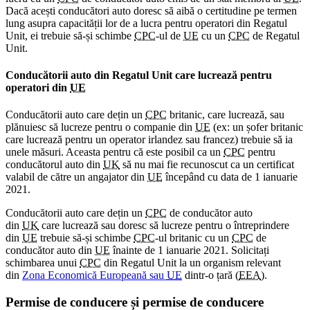
Dacă acești conducători auto doresc să aibă o certitudine pe termen
lung asupra capacității lor de a lucra pentru operatori din Regatul
Unit, ei trebuie să-și schimbe
CPC
-ul de
UE
cu un
CPC
de Regatul
Unit.
Conducătorii auto din Regatul Unit care lucrează pentru
operatori din
UE
Conducătorii auto care dețin un
CPC
britanic, care lucrează, sau
plănuiesc să lucreze pentru o companie din
UE
(ex: un șofer britanic
care lucrează pentru un operator irlandez sau francez) trebuie să ia
unele măsuri. Aceasta pentru că este posibil ca un
CPC
pentru
conducătorul auto din
UK
să nu mai fie recunoscut ca un certificat
valabil de către un angajator din
UE
începând cu data de 1 ianuarie
2021.
Conducătorii auto care dețin un
CPC
de conducător auto
din
UK
care lucrează sau doresc să lucreze pentru o întreprindere
din
UE
trebuie să-și schimbe
CPC
-ul britanic cu un
CPC
de
conducător auto din
UE
înainte de 1 ianuarie 2021. Solicitați
schimbarea unui
CPC
din Regatul Unit la un organism relevant
din
Zona Economică Europeană sau
UE
dintr-o țară (
EEA
).
Permise de conducere și permise de conducere