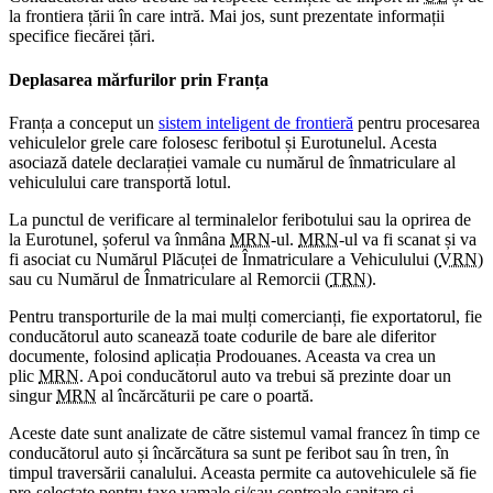
la frontiera țării în care intră. Mai jos, sunt prezentate informații
specifice fiecărei țări.
Deplasarea mărfurilor prin Franța
Franța a conceput un
sistem inteligent de frontieră
pentru procesarea
vehiculelor grele care folosesc feribotul și Eurotunelul. Acesta
asociază datele declarației vamale cu numărul de înmatriculare al
vehiculului care transportă lotul.
La punctul de verificare al terminalelor feribotului sau la oprirea de
la Eurotunel, șoferul va înmâna
MRN
-ul.
MRN
-ul va fi scanat și va
fi asociat cu Numărul Plăcuței de Înmatriculare a Vehiculului (
VRN
)
sau cu Numărul de Înmatriculare al Remorcii (
TRN
).
Pentru transporturile de la mai mulți comercianți, fie exportatorul, fie
conducătorul auto scanează toate codurile de bare ale diferitor
documente, folosind aplicația Prodouanes. Aceasta va crea un
plic
MRN
. Apoi conducătorul auto va trebui să prezinte doar un
singur
MRN
al încărcăturii pe care o poartă.
Aceste date sunt analizate de către sistemul vamal francez în timp ce
conducătorul auto și încărcătura sa sunt pe feribot sau în tren, în
timpul traversării canalului. Aceasta permite ca autovehiculele să fie
pre-selectate pentru taxe vamale și/sau controale sanitare și