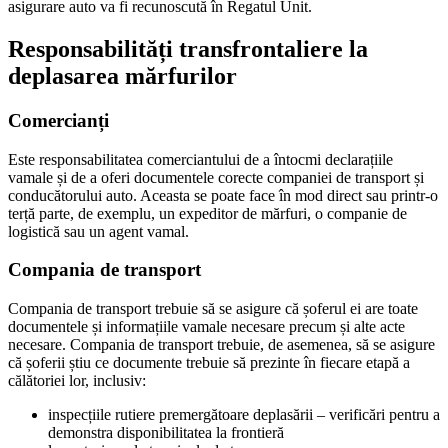
asigurare auto va fi recunoscută în Regatul Unit.
Responsabilități transfrontaliere la
deplasarea mărfurilor
Comercianți
Este responsabilitatea comerciantului de a întocmi declarațiile
vamale și de a oferi documentele corecte companiei de transport și
conducătorului auto. Aceasta se poate face în mod direct sau printr-o
terță parte, de exemplu, un expeditor de mărfuri, o companie de
logistică sau un agent vamal.
Compania de transport
Compania de transport trebuie să se asigure că șoferul ei are toate
documentele și informațiile vamale necesare precum și alte acte
necesare. Compania de transport trebuie, de asemenea, să se asigure
că șoferii știu ce documente trebuie să prezinte în fiecare etapă a
călătoriei lor, inclusiv:
inspecțiile rutiere premergătoare deplasării – verificări pentru a
demonstra disponibilitatea la frontieră