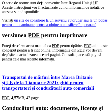
O serie de norme sunt deja convenite între Regatul Unit și
UE
.
Aceste instrucțiuni vor fi actualizate cu noi informații de îndată ce
acestea sunt disponibile.
Vizitați
un site de consiliere la un serviciu autorutier sau la un popas
pentru autocamioane pentru a obține o consiliere în persoană
.
versiunea
PDF
pentru imprimare
Puteți descărca acest manual ca
PDF
pentru tipărire.
PDF
-ul nu este
conceput pentru a fi citit online. Informațiile din
PDF
vor deveni
depășite la actualizarea acestei pagini. Consultați această pagină
pentru cele mai recente informații.
Transportul de mărfuri între Marea Britanie
și
UE
de la 1 ianuarie 2021: ghid pentru
transportatori și conducătorii auto comerciali
PDF
,
4,57MB
,
42 page
Conducători auto: documente, licențe și