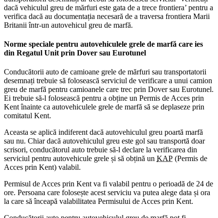
dacă vehiculul greu de mărfuri este gata de a trece frontiera’ pentru a
verifica dacă au documentația necesară de a traversa frontiera Marii
Britanii într-un autovehicul greu de marfă.
Norme speciale pentru autovehiculele grele de marfă care ies
din Regatul Unit prin Dover sau Eurotunel
Conducătorii auto de camioane grele de mărfuri sau transportatorii
desemnați trebuie să folosească serviciul de verificare a unui camion
greu de marfă pentru camioanele care trec prin Dover sau Eurotunel.
Ei trebuie să-l folosească pentru a obține un Permis de Acces prin
Kent înainte ca autovehiculele grele de marfă să se deplaseze prin
comitatul Kent.
Aceasta se aplică indiferent dacă autovehiculul greu poartă marfă
sau nu. Chiar dacă autovehiculul greu este gol sau transportă doar
scrisori, conducătorul auto trebuie să-l declare la verificarea din
serviciul pentru autovehicule grele și să obțină un
KAP
(Permis de
Acces prin Kent) valabil.
Permisul de Acces prin Kent va fi valabil pentru o perioadă de 24 de
ore. Persoana care folosește acest serviciu va putea alege data și ora
la care să înceapă valabilitatea Permisului de Acces prin Kent.
Conducătorii auto pentru autovehiculul greu de marfă pot fi