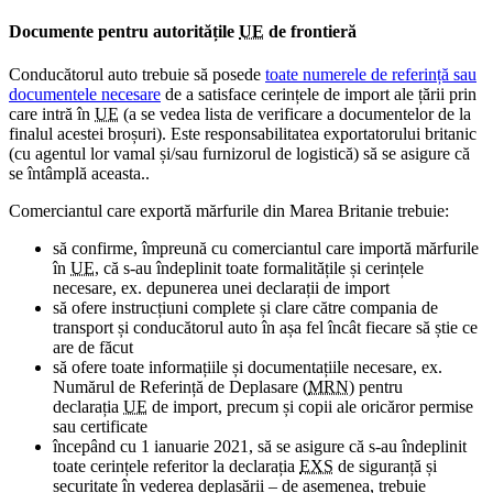
Documente pentru autoritățile
UE
de frontieră
Conducătorul auto trebuie să posede
toate numerele de referință sau
documentele necesare
de a satisface cerințele de import ale țării prin
care intră în
UE
(a se vedea lista de verificare a documentelor de la
finalul acestei broșuri). Este responsabilitatea exportatorului britanic
(cu agentul lor vamal și/sau furnizorul de logistică) să se asigure că
se întâmplă aceasta..
Comerciantul care exportă mărfurile din Marea Britanie trebuie:
să confirme, împreună cu comerciantul care importă mărfurile
în
UE
, că s-au îndeplinit toate formalitățile și cerințele
necesare, ex. depunerea unei declarații de import
să ofere instrucțiuni complete și clare către compania de
transport și conducătorul auto în așa fel încât fiecare să știe ce
are de făcut
să ofere toate informațiile și documentațiile necesare, ex.
Numărul de Referință de Deplasare (
MRN
) pentru
declarația
UE
de import, precum și copii ale oricăror permise
sau certificate
începând cu 1 ianuarie 2021, să se asigure că s-au îndeplinit
toate cerințele referitor la declarația
EXS
de siguranță și
securitate în vederea deplasării – de asemenea, trebuie