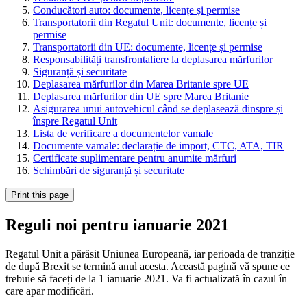
Conducători auto: documente, licențe și permise
Transportatorii din Regatul Unit: documente, licențe și
permise
Transportatorii din UE: documente, licențe și permise
Responsabilități transfrontaliere la deplasarea mărfurilor
Siguranță și securitate
Deplasarea mărfurilor din Marea Britanie spre UE
Deplasarea mărfurilor din UE spre Marea Britanie
Asigurarea unui autovehicul când se deplasează dinspre și
înspre Regatul Unit
Lista de verificare a documentelor vamale
Documente vamale: declarație de import, CTC, ATA, TIR
Certificate suplimentare pentru anumite mărfuri
Schimbări de siguranță și securitate
Print this page
Reguli noi pentru ianuarie 2021
Regatul Unit a părăsit Uniunea Europeană, iar perioada de tranziție
de după Brexit se termină anul acesta. Această pagină vă spune ce
trebuie să faceți de la 1 ianuarie 2021. Va fi actualizată în cazul în
care apar modificări.