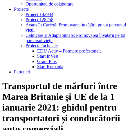
Oportunitati de colaborare
Proiecte
Proiect 142934
Proiect 128258
Avans în Carieră: Promovarea învățării pe tot parcursul
vieții
Calificare și Adaptabilitate: Promovarea învățării pe tot
parcursul vieții
Proiecte incheiate
EDU Activ – Formare profesionala
Start InVest
Grant Plus
Start Romania
Parteneri
Transportul de mărfuri între
Marea Britanie și UE de la 1
ianuarie 2021: ghidul pentru
transportatori și conducătorii
auto comerciali