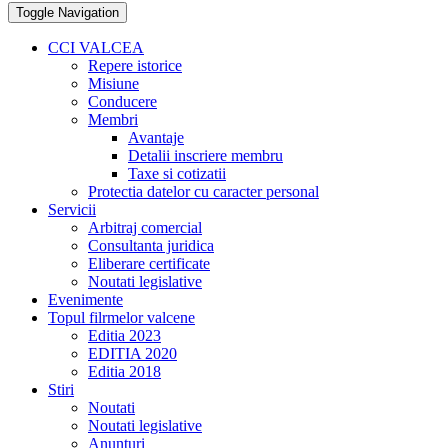
Toggle Navigation
CCI VALCEA
Repere istorice
Misiune
Conducere
Membri
Avantaje
Detalii inscriere membru
Taxe si cotizatii
Protectia datelor cu caracter personal
Servicii
Arbitraj comercial
Consultanta juridica
Eliberare certificate
Noutati legislative
Evenimente
Topul filrmelor valcene
Editia 2023
EDITIA 2020
Editia 2018
Stiri
Noutati
Noutati legislative
Anunturi