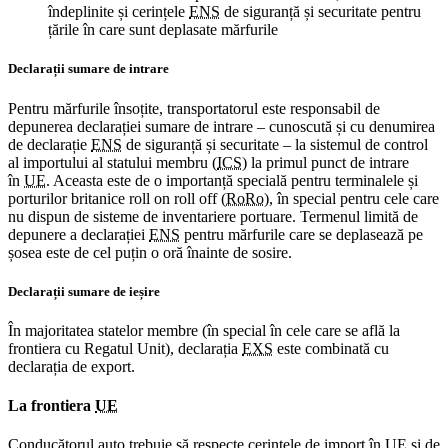
îndeplinite și cerințele
ENS
de siguranță și securitate pentru
țările în care sunt deplasate mărfurile
Declarații sumare de intrare
Pentru mărfurile însoțite, transportatorul este responsabil de
depunerea declarației sumare de intrare – cunoscută și cu denumirea
de declarație
ENS
de siguranță și securitate – la sistemul de control
al importului al statului membru (
ICS
) la primul punct de intrare
în
UE
. Aceasta este de o importanță specială pentru terminalele și
porturilor britanice roll on roll off (
RoRo
), în special pentru cele care
nu dispun de sisteme de inventariere portuare. Termenul limită de
depunere a declarației
ENS
pentru mărfurile care se deplasează pe
șosea este de cel puțin o oră înainte de sosire.
Declarații sumare de ieșire
În majoritatea statelor membre (în special în cele care se află la
frontiera cu Regatul Unit), declarația
EXS
este combinată cu
declarația de export.
La frontiera
UE
Conducătorul auto trebuie să respecte cerințele de import în
UE
și de