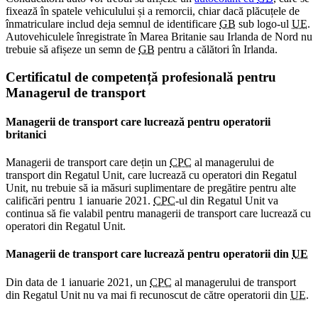
fixează în spatele vehiculului și a remorcii, chiar dacă plăcuțele de
înmatriculare includ deja semnul de identificare
GB
sub logo-ul
UE
.
Autovehiculele înregistrate în Marea Britanie sau Irlanda de Nord nu
trebuie să afișeze un semn de
GB
pentru a călători în Irlanda.
Certificatul de competență profesională pentru
Managerul de transport
Managerii de transport care lucrează pentru operatorii
britanici
Managerii de transport care dețin un
CPC
al managerului de
transport din Regatul Unit, care lucrează cu operatori din Regatul
Unit, nu trebuie să ia măsuri suplimentare de pregătire pentru alte
calificări pentru 1 ianuarie 2021.
CPC
-ul din Regatul Unit va
continua să fie valabil pentru managerii de transport care lucrează cu
operatori din Regatul Unit.
Managerii de transport care lucrează pentru operatorii din
UE
Din data de 1 ianuarie 2021, un
CPC
al managerului de transport
din Regatul Unit nu va mai fi recunoscut de către operatorii din
UE
.