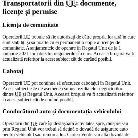
Transportatorii din
UE
: documente,
licențe și permise
Licența de comunitate
Operatorii
UE
trebuie să fie autorizați de către propria lor țară în care
sunt stabiliți și să poarte cu ei permanent o copie a licenței de
comunitate. Aranjamentele de operare în Regatul Unit de la 1
ianuarie 2021 fac obiectul negocierilor în curs. Această broșură va fi
actualizată referitor la acest subiect cât de curând posibil.
Cabotaj
Operatorii
UE
pot continua să efectueze cabotajul în Regatul Unit.
Acest subiect este de asemenea supus rezultatelor negocierilor
dintre
UE
și Regatul Unit. Această broșură va fi actualizată referitor
la acest subiect cât de curând posibil.
Conducătorul auto și documentația vehiculului
Operatorii din
UE
care își desfășoară activitatea spre, dinspre sau
prin Regatul Unit vor trebui să dețină o dovadă de asigurare auto
pentru vehiculul sau remorca lor. Cartea Verde sau altă dovadă de