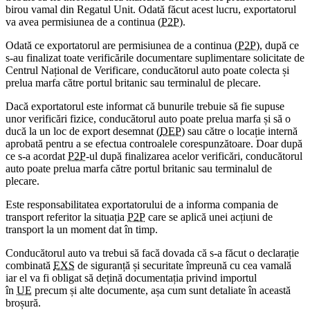
birou vamal din Regatul Unit. Odată făcut acest lucru, exportatorul
va avea permisiunea de a continua (
P2P
).
Odată ce exportatorul are permisiunea de a continua (
P2P
), după ce
s-au finalizat toate verificările documentare suplimentare solicitate de
Centrul Național de Verificare, conducătorul auto poate colecta și
prelua marfa către portul britanic sau terminalul de plecare.
Dacă exportatorul este informat că bunurile trebuie să fie supuse
unor verificări fizice, conducătorul auto poate prelua marfa și să o
ducă la un loc de export desemnat (
DEP
) sau către o locație internă
aprobată pentru a se efectua controalele corespunzătoare. Doar după
ce s-a acordat
P2P
-ul după finalizarea acelor verificări, conducătorul
auto poate prelua marfa către portul britanic sau terminalul de
plecare.
Este responsabilitatea exportatorului de a informa compania de
transport referitor la situația
P2P
care se aplică unei acțiuni de
transport la un moment dat în timp.
Conducătorul auto va trebui să facă dovada că s-a făcut o declarație
combinată
EXS
de siguranță și securitate împreună cu cea vamală
iar el va fi obligat să dețină documentația privind importul
în
UE
precum și alte documente, așa cum sunt detaliate în această
broșură.