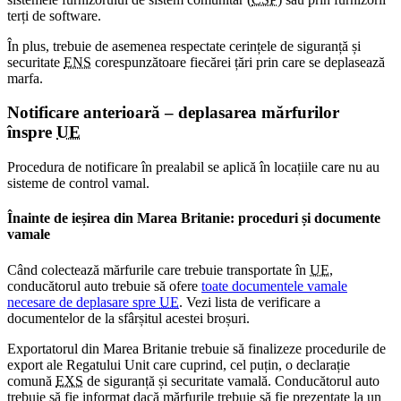
terți de software.
În plus, trebuie de asemenea respectate cerințele de siguranță și
securitate
ENS
corespunzătoare fiecărei țări prin care se deplasează
marfa.
Notificare anterioară – deplasarea mărfurilor
înspre
UE
Procedura de notificare în prealabil se aplică în locațiile care nu au
sisteme de control vamal.
Înainte de ieșirea din Marea Britanie: proceduri și documente
vamale
Când colectează mărfurile care trebuie transportate în
UE
,
conducătorul auto trebuie să ofere
toate documentele vamale
necesare de deplasare spre
UE
. Vezi lista de verificare a
documentelor de la sfârșitul acestei broșuri.
Exportatorul din Marea Britanie trebuie să finalizeze procedurile de
export ale Regatului Unit care cuprind, cel puțin, o declarație
comună
EXS
de siguranță și securitate vamală. Conducătorul auto
trebuie să fie informat dacă mărfurile trebuie să fie prezentate la un