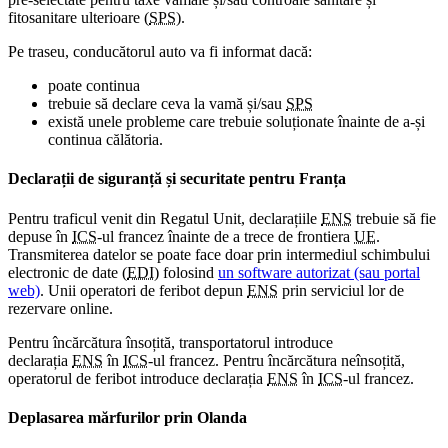
fitosanitare ulterioare (
SPS
).
Pe traseu, conducătorul auto va fi informat dacă:
poate continua
trebuie să declare ceva la vamă și/sau
SPS
există unele probleme care trebuie soluționate înainte de a-și
continua călătoria.
Declarații de siguranță și securitate pentru Franța
Pentru traficul venit din Regatul Unit, declarațiile
ENS
trebuie să fie
depuse în
ICS
-ul francez înainte de a trece de frontiera
UE
.
Transmiterea datelor se poate face doar prin intermediul schimbului
electronic de date (
EDI
) folosind
un software autorizat (sau portal
web)
. Unii operatori de feribot depun
ENS
prin serviciul lor de
rezervare online.
Pentru încărcătura însoțită, transportatorul introduce
declarația
ENS
în
ICS
-ul francez. Pentru încărcătura neînsoțită,
operatorul de feribot introduce declarația
ENS
în
ICS
-ul francez.
Deplasarea mărfurilor prin Olanda