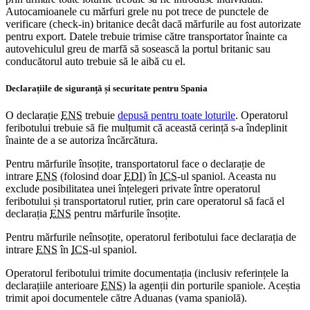
Autocamioanele cu mărfuri grele nu pot trece de punctele de
verificare (check-in) britanice decât dacă mărfurile au fost autorizate
pentru export. Datele trebuie trimise către transportator înainte ca
autovehiculul greu de marfă să sosească la portul britanic sau
conducătorul auto trebuie să le aibă cu el.
Declarațiile de siguranță și securitate pentru Spania
O declarație
ENS
trebuie
depusă pentru toate loturile
. Operatorul
feribotului trebuie să fie mulțumit că această cerință s-a îndeplinit
înainte de a se autoriza încărcătura.
Pentru mărfurile însoțite, transportatorul face o declarație de
intrare
ENS
(folosind doar
EDI
) în
ICS
-ul spaniol. Aceasta nu
exclude posibilitatea unei înțelegeri private între operatorul
feribotului și transportatorul rutier, prin care operatorul să facă el
declarația
ENS
pentru mărfurile însoțite.
Pentru mărfurile neînsoțite, operatorul feribotului face declarația de
intrare
ENS
în
ICS
-ul spaniol.
Operatorul feribotului trimite documentația (inclusiv referințele la
declarațiile anterioare
ENS
) la agenții din porturile spaniole. Aceștia
trimit apoi documentele către Aduanas (vama spaniolă).