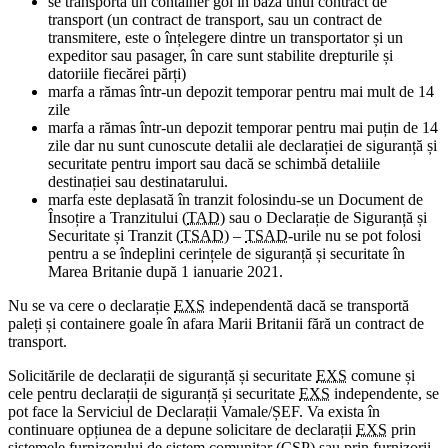
se transportă un container gol în baza unui contract de
transport (un contract de transport, sau un contract de
transmitere, este o înțelegere dintre un transportator și un
expeditor sau pasager, în care sunt stabilite drepturile și
datoriile fiecărei părți)
marfa a rămas într-un depozit temporar pentru mai mult de 14
zile
marfa a rămas într-un depozit temporar pentru mai puțin de 14
zile dar nu sunt cunoscute detalii ale declarației de siguranță și
securitate pentru import sau dacă se schimbă detaliile
destinației sau destinatarului.
marfa este deplasată în tranzit folosindu-se un Document de
Însoțire a Tranzitului (
TAD
) sau o Declarație de Siguranță și
Securitate și Tranzit (
TSAD
) –
TSAD
-urile nu se pot folosi
pentru a se îndeplini cerințele de siguranță și securitate în
Marea Britanie după 1 ianuarie 2021.
Nu se va cere o declarație
EXS
independentă dacă se transportă
paleți și containere goale în afara Marii Britanii fără un contract de
transport.
Solicitările de declarații de siguranță și securitate
EXS
comune și
cele pentru declarații de siguranță și securitate
EXS
independente, se
pot face la Serviciul de Declarații Vamale/ȘEF. Va exista în
continuare opțiunea de a depune solicitare de declarații
EXS
prin
sistemele furnizorului de sistem comunitar (
CSP
) sau prin furnizorii