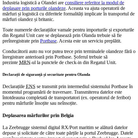
Industria logistică a Olandei are
consiliere referitor la modul de
deplasare prin porturile olandeze
. Aceasta va ajuta operatorii de
mărfuri și logistică cu diferitele formalități implicate în transportul de
mărfuri olandez și britanic.
Toate numerele declarațiilor vamale pentru importurile și exporturile
din Regatul Unit care se deplasează prin Olanda trebuie să fie
preînregistrate prin
Portbase
. Acesta este un serviciu preplătit.
Conducătorii auto nu vor putea trece prin terminalele olandeze fără o
înregistrare anterioară prin Portbase. Șoferul trebuie să
prezinte
MRN
-ul la punctele de check-in din Regatul Unit.
Declarații de siguranță și securitate pentru Olanda
Declarațiile
ENS
se transmit prin intermediul sistemului Portbase în
momentul programării de traversare. Transmiterea datelor este
întotdeauna completată de transportatori (ex. operatorul de feribot)
pentru mărfurile însoțite sau neînsoțite.
Deplasarea mărfurilor prin Belgia
La Zeebrugge sistemul digital RX/Port maritim se alătură datelor
depuse și solicitate de către toate părțile la portul Zeebrugge. Datele