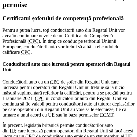
permise
Certificatul șoferului de competență profesională
Pentru a putea lucra, toți conducătorii auto din Regatul Unit vor
avea în continuare nevoie de un Certificat de Competență
Profesională (
CPC
). În timp ce conduc pe teritoriul Uniunii
Europene, conducătorii auto vor trebui să aibă la ei cardul de
calificare
CPC
.
Conducătorii auto care lucrează pentru operatori din Regatul
Unit
Conducătorii auto cu un
CPC
de șofer din Regatul Unit care
lucrează pentru operatori din Regatul Unit nu trebuie să ia nicio
măsură suplimentară referitor la calificări, pentru a se pregăti pentru
1 ianuarie 2021.
CPC
-ul conducătorilor auto din Regatul Unit va
continua să fie valabil pentru conducătorii auto ai tuturor deplasărilor
pe care operatorii din Regatul Unit au voie să le efectueze, fie ca
urmare a unui acord cu
UE
sau în baza permiselor
ECMT
.
În prezent, legislația britanică permite conducătorilor auto
din
UE
care lucrează pentru operatori din Regatul Unit să facă acest
lucru cu un
CPC
de conducător auto emis de un stat membru al
UE
.