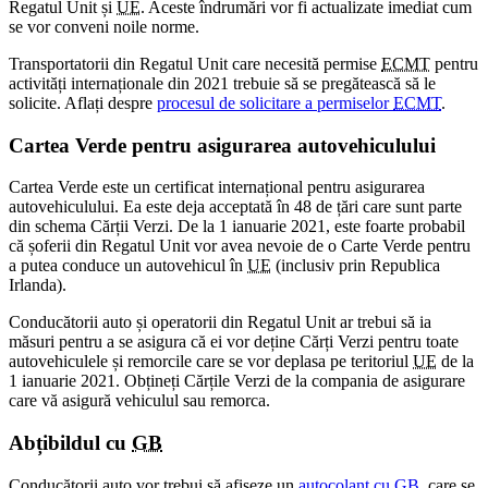
Regatul Unit și
UE
. Aceste îndrumări vor fi actualizate imediat cum
se vor conveni noile norme.
Transportatorii din Regatul Unit care necesită permise
ECMT
pentru
activități internaționale din 2021 trebuie să se pregătească să le
solicite. Aflați despre
procesul de solicitare a permiselor
ECMT
.
Cartea Verde pentru asigurarea autovehiculului
Cartea Verde este un certificat internațional pentru asigurarea
autovehiculului. Ea este deja acceptată în 48 de țări care sunt parte
din schema Cărții Verzi. De la 1 ianuarie 2021, este foarte probabil
că șoferii din Regatul Unit vor avea nevoie de o Carte Verde pentru
a putea conduce un autovehicul în
UE
(inclusiv prin Republica
Irlanda).
Conducătorii auto și operatorii din Regatul Unit ar trebui să ia
măsuri pentru a se asigura că ei vor deține Cărți Verzi pentru toate
autovehiculele și remorcile care se vor deplasa pe teritoriul
UE
de la
1 ianuarie 2021. Obțineți Cărțile Verzi de la compania de asigurare
care vă asigură vehiculul sau remorca.
Abțibildul cu
GB
Conducătorii auto vor trebui să afișeze un
autocolant cu
GB
, care se