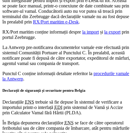
sunt înregistrate pentru import și export prin e-Desk-ul lor. Aceasta
se poate face manual, printr-o conexiune de date combinate sau prin
software-ul vamal. Conducătorii auto nu vor putea să treacă prin
terminalul din Zeebrugge dacă declarațiile vamale nu au fost depuse
în prealabil prin
RX/Port maritim e-Desk
.
RX/Port maritim conține informații despre
la import
și
la export
prin
portul Zeebrugge.
La Antwerp pre-notificarea documentelor vamale este efectuată prin
sistemul Comunității Portuare al Punctului C. În prealabil, această
notificare poate fi depusă de către exportator, expeditorul de mărfuri,
agentul vamal sau compania de transport.
Punctul C conține informații detaliate referitor la
procedurile vamale
la Antwerp
.
Declarații de siguranță și securitate pentru Belgia
Declarațiile
ENS
trebuie să fie depuse în sistemul de verificare a
importului printr-o interfață
EDI
prin sistemul de Vamă și Accize
prin Calculator Vamal fără Hârtii (PLDA).
În Belgia depunerea declarațiilor
ENS
se face de către operatorul
feribotului sau de către compania de îmbarcare, atât pentru mărfurile