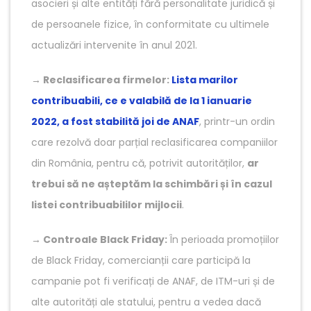
asocieri și alte entități fără personalitate juridică și
de persoanele fizice, în conformitate cu ultimele
actualizări intervenite în anul 2021.
→
Reclasificarea firmelor:
Lista marilor
contribuabili, ce e valabilă de la 1 ianuarie
2022, a fost stabilită joi de ANAF
, printr-un ordin
care rezolvă doar parțial reclasificarea companiilor
din România, pentru că, potrivit autorităților,
ar
trebui să ne așteptăm la schimbări și în cazul
listei contribuabililor mijlocii
.
→
Controale Black Friday:
În perioada promoțiilor
de Black Friday, comercianții care participă la
campanie pot fi verificați de ANAF, de ITM-uri și de
alte autorități ale statului, pentru a vedea dacă