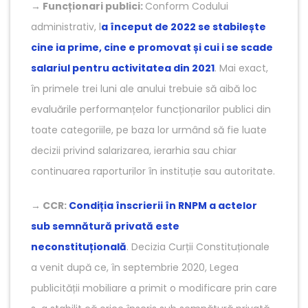
→
Funcționari publici:
Conform Codului
administrativ, l
a început de 2022 se stabilește
cine ia prime, cine e promovat și cui i se scade
salariul pentru activitatea din 2021
. Mai exact,
în primele trei luni ale anului trebuie să aibă loc
evaluările performanțelor funcționarilor publici din
toate categoriile, pe baza lor urmând să fie luate
decizii privind salarizarea, ierarhia sau chiar
continuarea raporturilor în instituție sau autoritate.
→
CCR:
Condiția înscrierii în RNPM a actelor
sub semnătură privată este
neconstituțională
. Decizia Curții Constituționale
a venit după ce, în septembrie 2020, Legea
publicității mobiliare a primit o modificare prin care