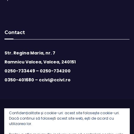
Contact
Str. Regina Maria, nr. 7
Ramnicu Valcea, Valcea, 240151
0250-733449 –
0250-734200
0350-401680 –
ccivl@ccivl.ro
Confidențialitate și cookie-uri: acest site folosește cookie-uri.
© 2026 Camera de Comert si Industrie Valcea | Theme by
Dacă continui să folosești acest site web, ești de acord cu
utilizarea lor.
Theme Ansar