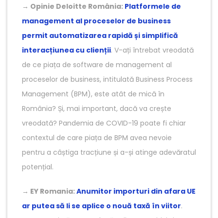
→
Opinie Deloitte România:
Platformele de
management al proceselor de business
permit automatizarea rapidă și simplifică
interacțiunea cu clienții
. V-ați întrebat vreodată
de ce piața de software de management al
proceselor de business, intitulată Business Process
Management (BPM), este atât de mică în
România? Și, mai important, dacă va crește
vreodată? Pandemia de COVID-19 poate fi chiar
contextul de care piața de BPM avea nevoie
pentru a câștiga tracțiune și a-și atinge adevăratul
potențial.
→
EY Romania:
Anumitor importuri din afara UE
ar putea să li se aplice o nouă taxă în viitor
.