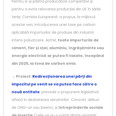
Pentru a-și păstra producătorii competitivi și
pentru a evita relocarea producției din UE în țările
terțe, Comisia Europeană a propus, la mijlocul
acestei veri, introducerea unei taxe pe carbon
aplicabilă importurilor de produse din industrii
intens poluatoare. Astfel,
toate importurile de
ciment, fier și oțel, aluminiu, îngrășăminte sau
energie electrică
ar putea fi taxate, începând
din 2025, la tona de carbon emis
.
→
Proiect:
Redirecționarea unei părți din
impozitul pe venit se va putea face către o
nouă entitate
, prevede o propunere legislativă
aflată în dezbaterea senatorilor. Concret, alături
de ONG-uri sau biserici, și
întreprinderile sociale
de inserție
(cele ce au o parte dintre angajați