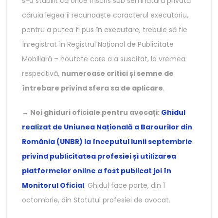
s-a stabilit că orice înscris sub semnătură privată
căruia legea îi recunoaște caracterul executoriu,
pentru a putea fi pus în executare, trebuie să fie
înregistrat în Registrul Național de Publicitate
Mobiliară – noutate care a a suscitat, la vremea
respectivă,
numeroase critici și semne de
întrebare privind sfera sa de aplicare
.
→
Noi ghiduri oficiale pentru avocați:
Ghidul
realizat de Uniunea Națională a Barourilor din
România (UNBR) la începutul lunii septembrie
privind publicitatea profesiei și utilizarea
platformelor online a fost publicat joi în
Monitorul Oficial
. Ghidul face parte, din 1
octombrie, din Statutul profesiei de avocat.