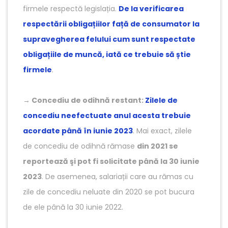
firmele respectă legislația.
De la verificarea
respectării obligațiilor față de consumator la
supravegherea felului cum sunt respectate
obligațiile de muncă, iată ce trebuie să știe
firmele
.
→
Concediu de odihnă restant:
Zilele de
concediu neefectuate anul acesta trebuie
acordate până în iunie 2023
. Mai exact, zilele
de concediu de odihnă rămase
din 2021 se
reportează şi pot fi solicitate până la 30 iunie
2023
. De asemenea, salariații care au rămas cu
zile de concediu neluate din 2020 se pot bucura
de ele până la 30 iunie 2022.