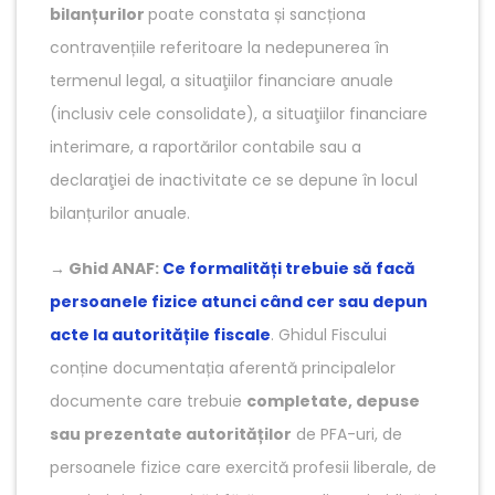
bilanțurilor
poate constata și sancționa
contravențiile referitoare la nedepunerea în
termenul legal, a situaţiilor financiare anuale
(inclusiv cele consolidate), a situaţiilor financiare
interimare, a raportărilor contabile sau a
declaraţiei de inactivitate ce se depune în locul
bilanțurilor anuale.
→
Ghid ANAF:
Ce formalități trebuie să facă
persoanele fizice atunci când cer sau depun
acte la autoritățile fiscale
. Ghidul Fiscului
conține documentația aferentă principalelor
documente care trebuie
completate, depuse
sau prezentate autorităților
de PFA-uri, de
persoanele fizice care exercită profesii liberale, de