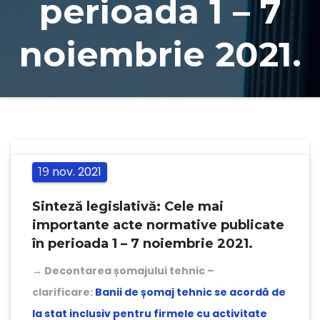
perioada 1 – 7
noiembrie 2021.
nov.
2021
19
Sinteză legislativă: Cele mai
importante acte normative publicate
în perioada 1 – 7 noiembrie 2021.
→
Decontarea șomajului tehnic –
clarificare:
Banii de șomaj tehnic se acordă de
la stat inclusiv pentru firmele cu activitate