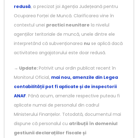
redusă
, a precizat joi Agenția Județeană pentru
Ocuparea Forței de Muncă. Clarificarea vine în
contextul unei
practici neunitare
la nivelul
agențiilor teritoriale de muncă, unele dintre ele
interpretând că subvenționarea
nu
se aplică dacă
activitatea angajatorului este doar redusă.
→
Update:
Potrivit unui ordin publicat recent în
Monitorul Oficial,
mai nou, amenzile din Legea
contabilității pot fi aplicate și de inspectorii
ANAF
. Până acum, amenzile respective puteau fi
aplicate numai de personalul din cadrul
Ministerului Finanțelor. Totodată, documentul mai
dispune că personalul cu
atribuții în domeniul
gestiunii declarațiilor fiscale și