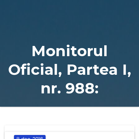
Naviga
Monitorul
Oficial, Partea I,
nr. 988: