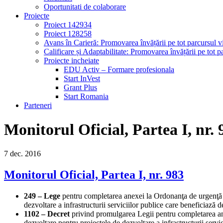
Oportunitati de colaborare
Proiecte
Proiect 142934
Proiect 128258
Avans în Carieră: Promovarea învățării pe tot parcursul vi
Calificare și Adaptabilitate: Promovarea învățării pe tot pa
Proiecte incheiate
EDU Activ – Formare profesionala
Start InVest
Grant Plus
Start Romania
Parteneri
Monitorul Oficial, Partea I, nr. 
7
dec.
2016
Monitorul Oficial, Partea I, nr. 983
249 – Lege
pentru completarea anexei la Ordonanţa de urgenţă a 
dezvoltare a infrastructurii serviciilor publice care beneficiază
1102 – Decret
privind promulgarea Legii pentru completarea anex
dezvoltare pentru proiectele de dezvoltare a infrastructurii serv