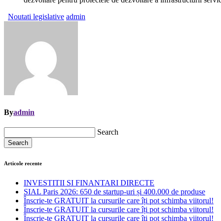
Noutati legislative
admin
By
admin
Search
Search
Articole recente
INVESTITII SI FINANTARI DIRECTE
SIAL Paris 2026: 650 de startup-uri și 400.000 de produse
Înscrie-te GRATUIT la cursurile care îți pot schimba viitorul!
Înscrie-te GRATUIT la cursurile care îți pot schimba viitorul!
Înscrie-te GRATUIT la cursurile care îți pot schimba viitorul!