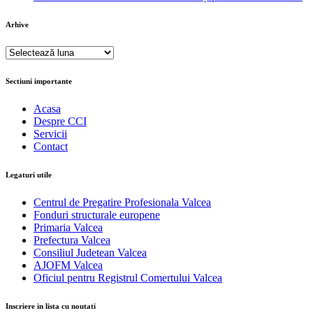
Arhive
Arhive
Sectiuni importante
Acasa
Despre CCI
Servicii
Contact
Legaturi utile
Centrul de Pregatire Profesionala Valcea
Fonduri structurale europene
Primaria Valcea
Prefectura Valcea
Consiliul Judetean Valcea
AJOFM Valcea
Oficiul pentru Registrul Comertului Valcea
Inscriere in lista cu noutati