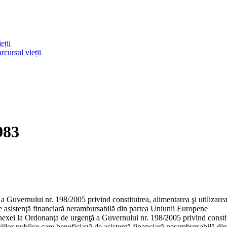
eții
rcursul vieții
983
Guvernului nr. 198/2005 privind constituirea, alimentarea şi utilizarea 
 de asistenţă financiară nerambursabilă din partea Uniunii Europene
ei la Ordonanţa de urgenţă a Guvernului nr. 198/2005 privind constituir
iciilor publice care beneficiază de asistenţă financiară nerambursabilă d