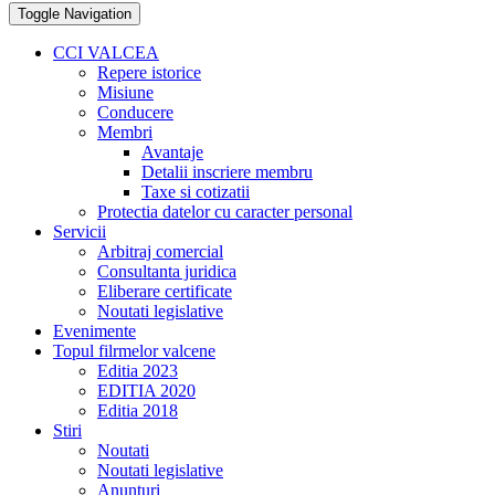
Toggle Navigation
CCI VALCEA
Repere istorice
Misiune
Conducere
Membri
Avantaje
Detalii inscriere membru
Taxe si cotizatii
Protectia datelor cu caracter personal
Servicii
Arbitraj comercial
Consultanta juridica
Eliberare certificate
Noutati legislative
Evenimente
Topul filrmelor valcene
Editia 2023
EDITIA 2020
Editia 2018
Stiri
Noutati
Noutati legislative
Anunturi