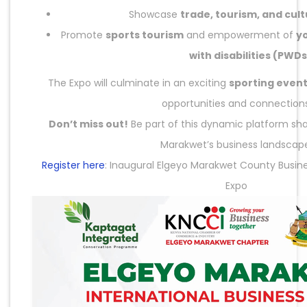
Showcase
trade, tourism, and cult
Promote
sports tourism
and empowerment of
y
with disabilities (PWDs
The Expo will culminate in an exciting
sporting even
opportunities and connections
Don’t miss out!
Be part of this dynamic platform sha
Marakwet’s business landscap
Register here
: Inaugural Elgeyo Marakwet County Busin
Expo