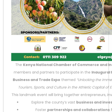
The
Kenya National Chamber of Commerce and In
members and partners to participate in the
Inaugural
Business and Trade Expo
themed
“Unlocking the Immen
Tourism, Sports, and Culture in the Athletic Capital of
This landmark event will bring together entrepreneurs, in
Explore the county’s vast
business and inve
Foster
partnerships and collaborations
f