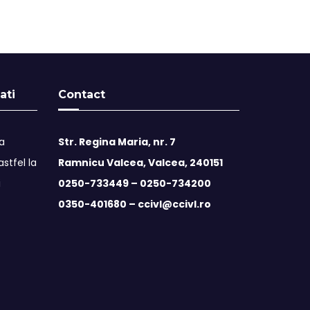
ati
Contact
ta
Str. Regina Maria, nr. 7
stfel la
Ramnicu Valcea, Valcea, 240151
i
0250-733449 –
0250-734200
0350-401680 –
ccivl@ccivl.ro