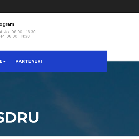
rogram
i-Joi: 08:00 - 16:30,
eri: 08:00 -14:30
E
PARTENERI
OSDRU