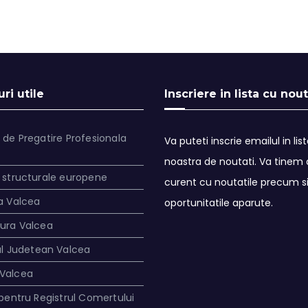
ri utile
Inscriere in lista cu nout
 de Pregatire Profesionala
Va puteti inscrie emailul in lis
noastra de noutati. Va tinem a
 structurale europene
curent cu noutatile precum s
a Valcea
oportunitatile aparute.
tura Valcea
ul Judetean Valcea
Valcea
 pentru Registrul Comertului