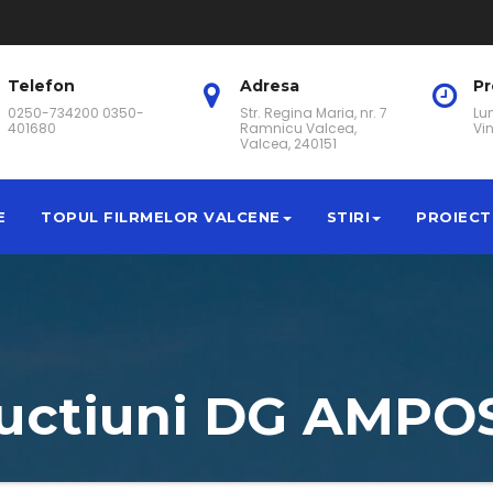
Telefon
Adresa
P
0250-734200 0350-
Str. Regina Maria, nr. 7
Lun
401680
Ramnicu Valcea,
Vin
Valcea, 240151
E
TOPUL FILRMELOR VALCENE
STIRI
PROIECT
ructiuni DG AMP