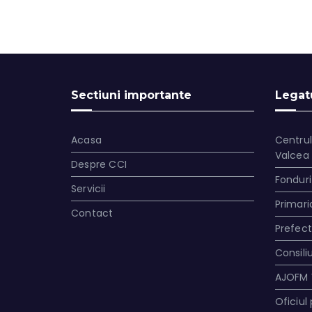
Sectiuni importante
Legatu
Acasa
Centrul
Valcea
Despre CCI
Fonduri
Servicii
Primari
Contact
Prefec
Consili
AJOFM 
Oficiul