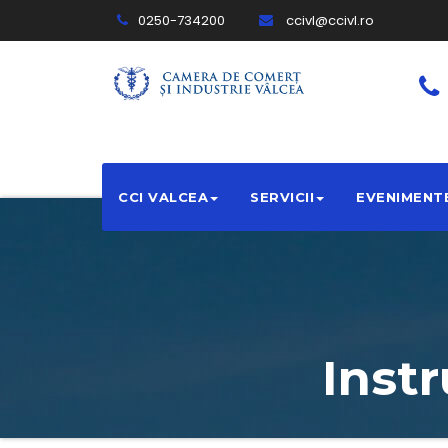
0250-734200
ccivl@ccivl.ro
CCI VALCEA
SERVICII
EVENIMENT
Inst