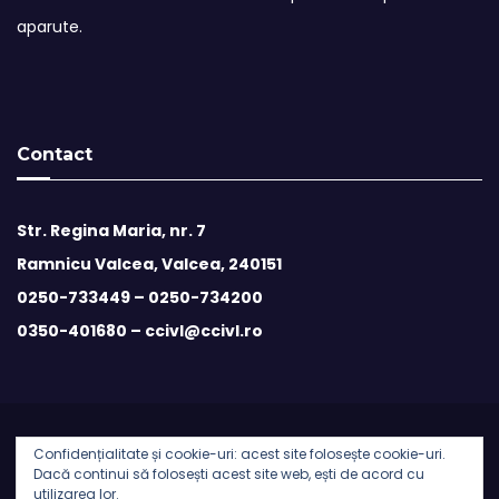
aparute.
Contact
Str. Regina Maria, nr. 7
Ramnicu Valcea, Valcea, 240151
0250-733449 –
0250-734200
0350-401680 –
ccivl@ccivl.ro
Confidențialitate și cookie-uri: acest site folosește cookie-uri.
© 2026 Camera de Comert si Industrie Valcea | Theme by
Dacă continui să folosești acest site web, ești de acord cu
utilizarea lor.