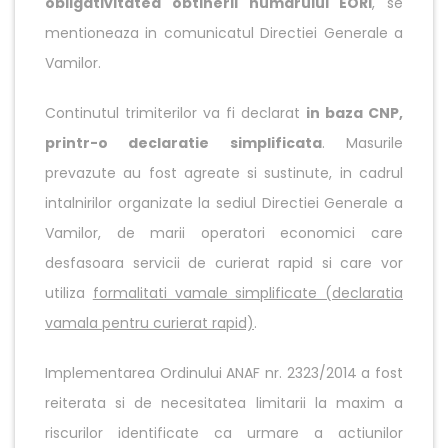
obligativitatea obtinerii numarului EORI
, se
mentioneaza in comunicatul Directiei Generale a
Vamilor.
Continutul trimiterilor va fi declarat
in baza CNP,
printr-o declaratie simplificata
. Masurile
prevazute au fost agreate si sustinute, in cadrul
intalnirilor organizate la sediul Directiei Generale a
Vamilor, de marii operatori economici care
desfasoara servicii de curierat rapid si care vor
utiliza
formalitati vamale simplificate (declaratia
vamala pentru curierat rapid)
.
Implementarea Ordinului ANAF nr. 2323/2014 a fost
reiterata si de necesitatea limitarii la maxim a
riscurilor identificate ca urmare a actiunilor