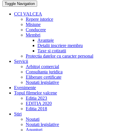
Toggle Navigation
CCI VALCEA
Repere istorice
Misiune
Conducere
Membri
Avantaje
Detalii inscriere membru
Taxe si cotizatii
Protectia datelor cu caracter personal
Servicii
Arbitraj comercial
Consultanta juridica
Eliberare certificate
Noutati legislative
Evenimente
Topul filrmelor valcene
Editia 2023
EDITIA 2020
Editia 2018
Stiri
Noutati
Noutati legislative
Anunturi