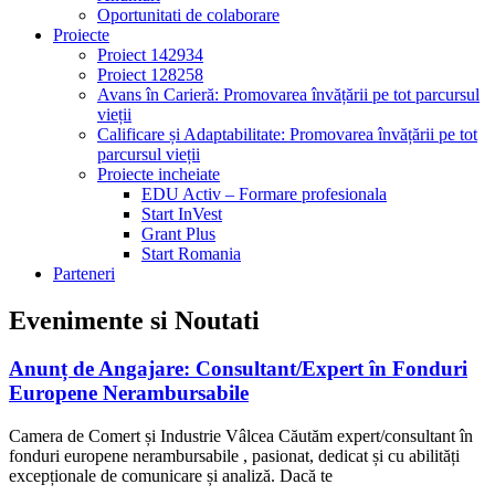
Oportunitati de colaborare
Proiecte
Proiect 142934
Proiect 128258
Avans în Carieră: Promovarea învățării pe tot parcursul
vieții
Calificare și Adaptabilitate: Promovarea învățării pe tot
parcursul vieții
Proiecte incheiate
EDU Activ – Formare profesionala
Start InVest
Grant Plus
Start Romania
Parteneri
Evenimente si Noutati
Anunț de Angajare: Consultant/Expert în Fonduri
Europene Nerambursabile
Camera de Comert și Industrie Vâlcea Căutăm expert/consultant în
fonduri europene nerambursabile , pasionat, dedicat și cu abilități
excepționale de comunicare și analiză. Dacă te