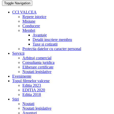
Toggle Navigation
CCI VALCEA
Repere istorice
Misiune
Conducere
Membri
Avantaje
Detalii inscriere membru
Taxe si cotizatii
Protectia datelor cu caracter personal
Servicii
Arbitraj comercial
Consultanta juridica
Eliberare certificate
Noutati legislative
Evenimente
Topul filrmelor valcene
Editia 2023
EDITIA 2020
Editia 2018
Stiri
Noutati
Noutati legislative
Anunturi