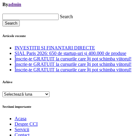
By
admin
Search
Search
Articole recente
INVESTITII SI FINANTARI DIRECTE
SIAL Paris 2026: 650 de startup-uri și 400.000 de produse
Înscrie-te GRATUIT la cursurile care îți pot schimba viitorul!
Înscrie-te GRATUIT la cursurile care îți pot schimba viitorul!
Înscrie-te GRATUIT la cursurile care îți pot schimba viitorul!
Arhive
Arhive
Sectiuni importante
Acasa
Despre CCI
Servicii
Contact