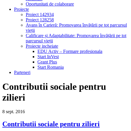
Oportunitati de colaborare
Proiecte
Proiect 142934
Proiect 128258
Avans în Carieră: Promovarea învățării pe tot parcursul
vieții
Calificare și Adaptabilitate: Promovarea învățării pe tot
parcursul vieții
Proiecte incheiate
EDU Activ – Formare profesionala
Start InVest
Grant Plus
Start Romania
Parteneri
Contributii sociale pentru
zilieri
8
sept.
2016
Contributii sociale pentru zilieri