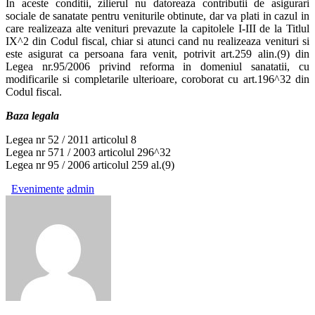
In aceste conditii, zilierul nu datoreaza contributii de asigurari
sociale de sanatate pentru veniturile obtinute, dar va plati in cazul in
care realizeaza alte venituri prevazute la capitolele I-III de la Titlul
IX^2 din Codul fiscal, chiar si atunci cand nu realizeaza venituri si
este asigurat ca persoana fara venit, potrivit art.259 alin.(9) din
Legea nr.95/2006 privind reforma in domeniul sanatatii, cu
modificarile si completarile ulterioare, coroborat cu art.196^32 din
Codul fiscal.
Baza legala
Legea nr 52 / 2011 articolul 8
Legea nr 571 / 2003 articolul 296^32
Legea nr 95 / 2006 articolul 259 al.(9)
Evenimente
admin