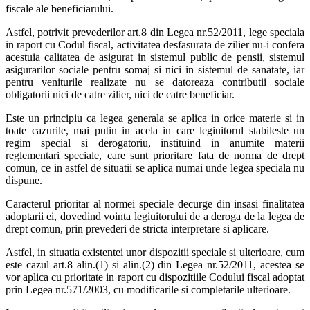
fiscale ale beneficiarului.
Astfel, potrivit prevederilor art.8 din Legea nr.52/2011, lege speciala
in raport cu Codul fiscal, activitatea desfasurata de zilier nu-i confera
acestuia calitatea de asigurat in sistemul public de pensii, sistemul
asigurarilor sociale pentru somaj si nici in sistemul de sanatate, iar
pentru veniturile realizate nu se datoreaza contributii sociale
obligatorii nici de catre zilier, nici de catre beneficiar.
Este un principiu ca legea generala se aplica in orice materie si in
toate cazurile, mai putin in acela in care legiuitorul stabileste un
regim special si derogatoriu, instituind in anumite materii
reglementari speciale, care sunt prioritare fata de norma de drept
comun, ce in astfel de situatii se aplica numai unde legea speciala nu
dispune.
Caracterul prioritar al normei speciale decurge din insasi finalitatea
adoptarii ei, dovedind vointa legiuitorului de a deroga de la legea de
drept comun, prin prevederi de stricta interpretare si aplicare.
Astfel, in situatia existentei unor dispozitii speciale si ulterioare, cum
este cazul art.8 alin.(1) si alin.(2) din Legea nr.52/2011, acestea se
vor aplica cu prioritate in raport cu dispozitiile Codului fiscal adoptat
prin Legea nr.571/2003, cu modificarile si completarile ulterioare.