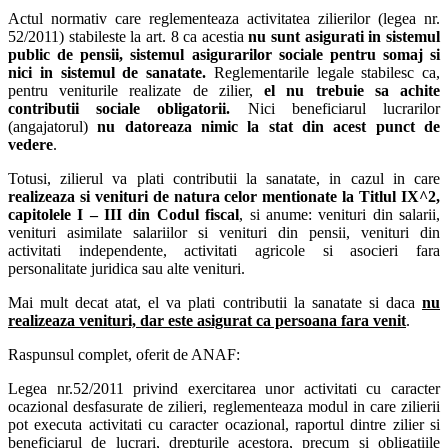
Actul normativ care reglementeaza activitatea zilierilor (legea nr.
52/2011) stabileste la art. 8 ca acestia
nu sunt asigurati in sistemul
public de pensii, sistemul asigurarilor sociale pentru somaj si
nici in sistemul de sanatate.
Reglementarile legale stabilesc ca,
pentru veniturile realizate de zilier,
el nu trebuie sa achite
contributii sociale obligatorii.
Nici beneficiarul lucrarilor
(angajatorul)
nu datoreaza nimic la stat din acest punct de
vedere
.
Totusi, zilierul va plati contributii la sanatate, in cazul in care
realizeaza si venituri de natura celor mentionate la Titlul IX^2,
capitolele I – III din Codul fiscal
, si anume: venituri din salarii,
venituri asimilate salariilor si venituri din pensii, venituri din
activitati independente, activitati agricole si asocieri fara
personalitate juridica sau alte venituri.
Mai mult decat atat, el va plati contributii la sanatate si daca
nu
realizeaza venituri, dar este asigurat ca persoana fara venit
.
Raspunsul complet, oferit de ANAF:
Legea nr.52/2011 privind exercitarea unor activitati cu caracter
ocazional desfasurate de zilieri, reglementeaza modul in care zilierii
pot executa activitati cu caracter ocazional, raportul dintre zilier si
beneficiarul de lucrari, drepturile acestora, precum si obligatiile