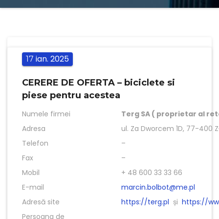
ian.
2025
17
CERERE DE OFERTA – biciclete si
piese pentru acestea
Numele firmei
Terg SA ( proprietar al ret
Adresa
ul. Za Dworcem 1D, 77-400 Z
Telefon
–
Fax
–
Mobil
+ 48 600 33 33 66
E-mail
marcin.bolbot@me.pl
Adresă site
https://terg.pl
și
https://ww
Persoana de