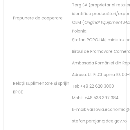
Terg SA (proprietar al retail
identifice producători/export
Propunere de cooperare
OEM (
Original Equipment Ma
Polonia.
Ștefan POROJAN, ministru con
Biroul de Promovare Comerc
Ambasada României din Rep
Adresa: Ul. Fr.Chopina 10, 0
Relații suplimentare și sprijin
Tel: +48 22 628 3000
BPCE
Mobil: +48 538 397 384
E-mail: varsovia.economic
stefan.porojan@dce.gov.ro