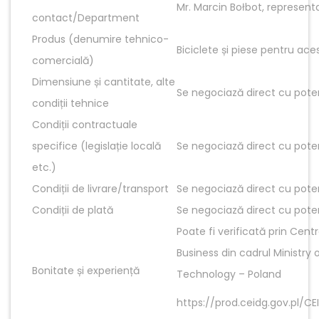
Mr. Marcin Bołbot, represent
contact/Department
Produs (denumire tehnico-
Biciclete și piese pentru ace
comercială)
Dimensiune și cantitate, alte
Se negociază direct cu poten
condiții tehnice
Condiții contractuale
specifice (legislație locală
Se negociază direct cu poten
etc.)
Condiții de livrare/transport
Se negociază direct cu poten
Condiții de plată
Se negociază direct cu poten
Poate fi verificată prin Cent
Business din cadrul Ministr
Bonitate și experiență
Technology – Poland
https://prod.ceidg.gov.pl/CE