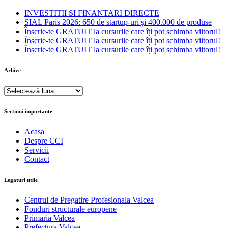
INVESTITII SI FINANTARI DIRECTE
SIAL Paris 2026: 650 de startup-uri și 400.000 de produse
Înscrie-te GRATUIT la cursurile care îți pot schimba viitorul!
Înscrie-te GRATUIT la cursurile care îți pot schimba viitorul!
Înscrie-te GRATUIT la cursurile care îți pot schimba viitorul!
Arhive
Arhive
Sectiuni importante
Acasa
Despre CCI
Servicii
Contact
Legaturi utile
Centrul de Pregatire Profesionala Valcea
Fonduri structurale europene
Primaria Valcea
Prefectura Valcea