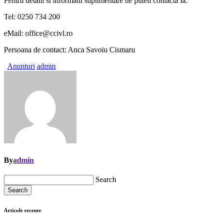
Pentru detalii si informatii suplimentare ne puteti contacta la:
Tel: 0250 734 200
eMail: office@ccivl.ro
Persoana de contact: Anca Savoiu Cismaru
Anunturi
admin
By
admin
Search
Search
Articole recente