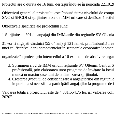
Proiectul are o durată de 16 luni, desfășurându-se în perioada 22.10
Obiectivul general al proiectului este îmbunătățirea nivelului de comp
SNC și SNCDI și sprijinirea a 32 de IMM-uri care-și desfășoară activita
Obiectivele specifice ale proiectului sunt:
1.Sprijinirea a 301 de angajați din IMM-urile din regiunile SV Olteni
31 vor fi angajați vârstnici (55-64 ani) și 121 femei, prin îmbunătățire
unei calificări/validării competențelor în sectoarele economice/ dome
organizate în proiect prin intermediul a 16 examene de absolvire organiza
Sprijinirea a 32 de IMM-uri din regiunile SV Oltenia, Centru, SM 
profesională, prin elaborarea unor programe de învățare la locul
muncă în maxim șase luni de la finalizarea sprijinului.
Creșterea gradului de conștientizare a angajatorilor din regiun
importanța și necesitatea participării angajaților la programe de
Valoarea totală a proiectului este de 4,831,554.75 lei, iar valoarea 
2020”.