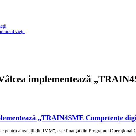
eții
rcursul vieții
e Vâlcea implementează „TRAIN4
mplementează „TRAIN4SME Competențe digit
entru angajații din IMM”, este flnanţat din Programul Operaţional 