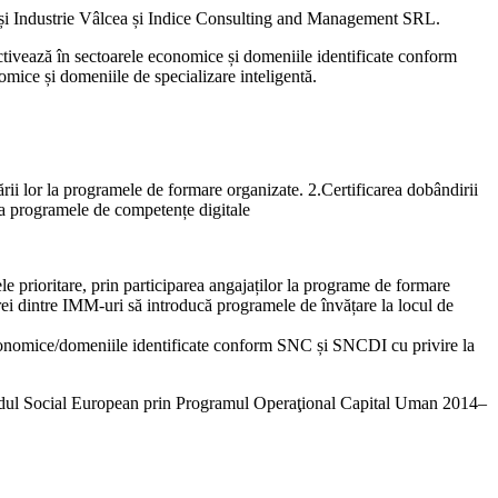
ț și Industrie Vâlcea și Indice Consulting and Management SRL.
ctivează în sectoarele economice și domeniile identificate conform
omice și domeniile de specializare inteligentă.
ării lor la programele de formare organizate. 2.Certificarea dobândirii
la programele de competențe digitale
e prioritare, prin participarea angajaților la programe de formare
rei dintre IMM-uri să introducă programele de învățare la locul de
 economice/domeniile identificate conform SNC și SNCDI cu privire la
n Fondul Social European prin Programul Operaţional Capital Uman 2014–