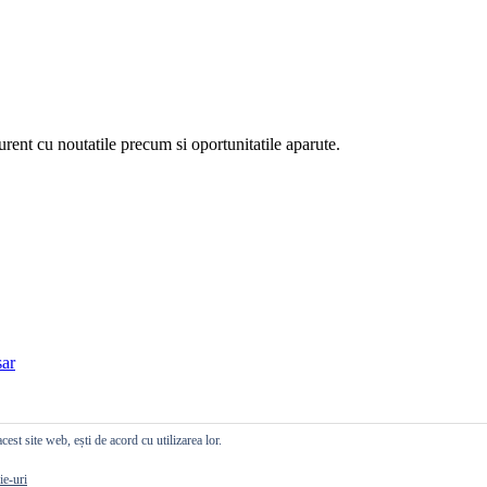
curent cu noutatile precum si oportunitatile aparute.
ar
cest site web, ești de acord cu utilizarea lor.
ie-uri