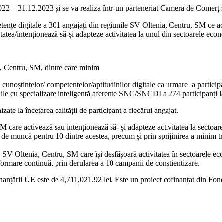
.2022 – 31.12.2023 și se va realiza într-un parteneriat Camera de Comer
etențe digitale a 301 angajați din regiunile SV Oltenia, Centru, SM ce a
tea/intenționează să-și adapteze activitatea la unul din sectoarele econ
a, Centru, SM, dintre care minim
a cunoștințelor/ competențelor/aptitudinilor digitale ca urmare a particip
niile cu specializare inteligentă aferente SNC/SNCDI a 274 participanți 
te la încetarea calității de participant a fiecărui angajat.
care activează sau intenționează să- și adapteze activitatea la sectoarel
 de muncă pentru 10 dintre acestea, precum și prin sprijinirea a minim t
ile SV Oltenia, Centru, SM care își desfășoară activitatea în sectoarele
 formare continuă, prin derularea a 10 campanii de conștientizare.
cofinanțării UE este de 4,711,021.92 lei. Este un proiect cofinanțat di