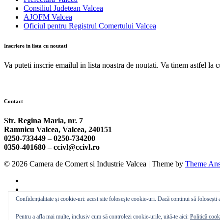
Consiliul Judetean Valcea
AJOFM Valcea
Oficiul pentru Registrul Comertului Valcea
Inscriere in lista cu noutati
Va puteti inscrie emailul in lista noastra de noutati. Va tinem astfel la 
Contact
Str. Regina Maria, nr. 7
Ramnicu Valcea, Valcea, 240151
0250-733449 –
0250-734200
0350-401680 –
ccivl@ccivl.ro
© 2026 Camera de Comert si Industrie Valcea | Theme by
Theme Ans
Confidențialitate și cookie-uri: acest site folosește cookie-uri. Dacă continui să folosești a
Pentru a afla mai multe, inclusiv cum să controlezi cookie-urile, uită-te aici:
Politică cook