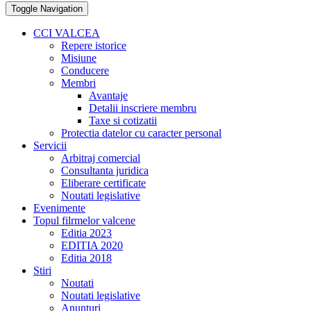
Toggle Navigation
CCI VALCEA
Repere istorice
Misiune
Conducere
Membri
Avantaje
Detalii inscriere membru
Taxe si cotizatii
Protectia datelor cu caracter personal
Servicii
Arbitraj comercial
Consultanta juridica
Eliberare certificate
Noutati legislative
Evenimente
Topul filrmelor valcene
Editia 2023
EDITIA 2020
Editia 2018
Stiri
Noutati
Noutati legislative
Anunturi