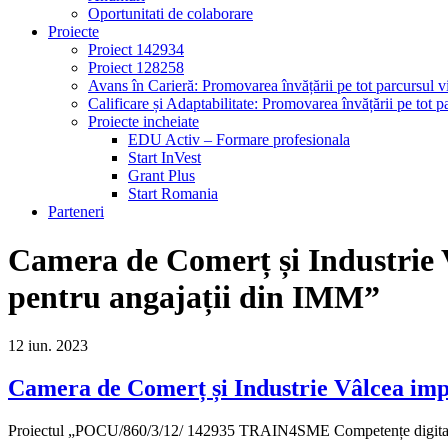
Oportunitati de colaborare
Proiecte
Proiect 142934
Proiect 128258
Avans în Carieră: Promovarea învățării pe tot parcursul vi
Calificare și Adaptabilitate: Promovarea învățării pe tot pa
Proiecte incheiate
EDU Activ – Formare profesionala
Start InVest
Grant Plus
Start Romania
Parteneri
Camera de Comerț și Industri
pentru angajații din IMM”
12
iun.
2023
Camera de Comerț și Industrie Vâlcea i
Proiectul „POCU/860/3/12/ 142935 TRAIN4SME Competențe digitale p