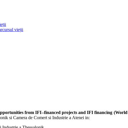
eții
rcursul vieții
pportunities from IFI
–
financed projects and IFI financing (Wo
ik si Camera de Comert si Industrie a Atenei in:
 Industrie a Thessalonik