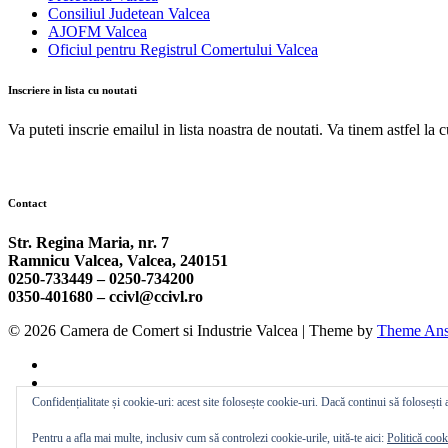
Consiliul Judetean Valcea
AJOFM Valcea
Oficiul pentru Registrul Comertului Valcea
Inscriere in lista cu noutati
Va puteti inscrie emailul in lista noastra de noutati. Va tinem astfel la 
Contact
Str. Regina Maria, nr. 7
Ramnicu Valcea, Valcea, 240151
0250-733449 –
0250-734200
0350-401680 –
ccivl@ccivl.ro
© 2026 Camera de Comert si Industrie Valcea | Theme by
Theme Ans
Confidențialitate și cookie-uri: acest site folosește cookie-uri. Dacă continui să folosești a
Pentru a afla mai multe, inclusiv cum să controlezi cookie-urile, uită-te aici:
Politică cook