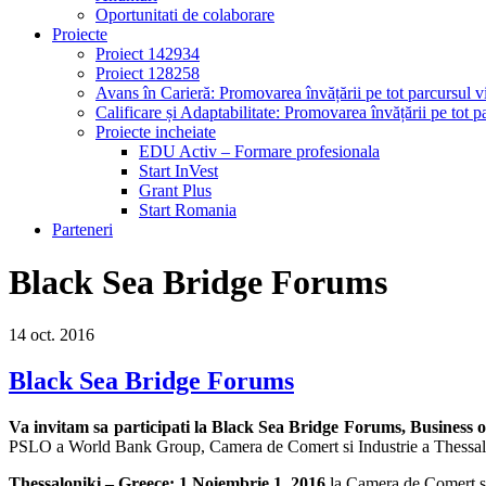
Oportunitati de colaborare
Proiecte
Proiect 142934
Proiect 128258
Avans în Carieră: Promovarea învățării pe tot parcursul vi
Calificare și Adaptabilitate: Promovarea învățării pe tot pa
Proiecte incheiate
EDU Activ – Formare profesionala
Start InVest
Grant Plus
Start Romania
Parteneri
Black Sea Bridge Forums
14
oct.
2016
Black Sea Bridge Forums
Va invitam sa participati la Black Sea Bridge Forums,
Business o
PSLO a World Bank Group, Camera de Comert si Industrie a Thessalon
Thessaloniki – Greece: 1 Noiembrie 1, 2016
la Camera de Comert si