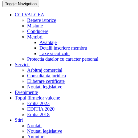
Toggle Navigation
CCI VALCEA
Repere istorice
Misiune
Conducere
Membri
Avantaje
Detalii inscriere membru
Taxe si cotizatii
Protectia datelor cu caracter personal
Servicii
Arbitraj comercial
Consultanta juridica
Eliberare certificate
Noutati legislative
Evenimente
Topul filrmelor valcene
Editia 2023
EDITIA 2020
Editia 2018
Stiri
Noutati
Noutati legislative
Anunturi