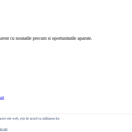
curent cu noutatile precum si oportunitatile aparute.
ar
cest site web, ești de acord cu utilizarea lor.
ie-uri