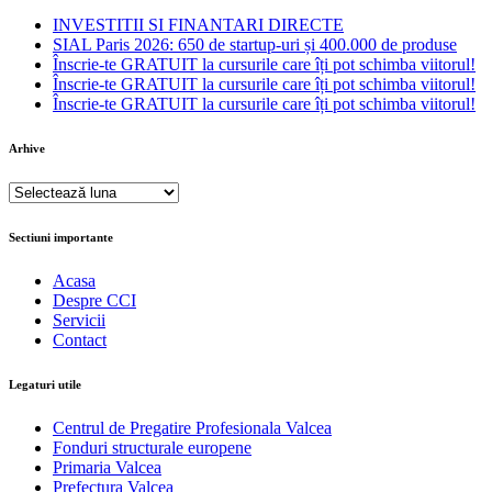
INVESTITII SI FINANTARI DIRECTE
SIAL Paris 2026: 650 de startup-uri și 400.000 de produse
Înscrie-te GRATUIT la cursurile care îți pot schimba viitorul!
Înscrie-te GRATUIT la cursurile care îți pot schimba viitorul!
Înscrie-te GRATUIT la cursurile care îți pot schimba viitorul!
Arhive
Arhive
Sectiuni importante
Acasa
Despre CCI
Servicii
Contact
Legaturi utile
Centrul de Pregatire Profesionala Valcea
Fonduri structurale europene
Primaria Valcea
Prefectura Valcea