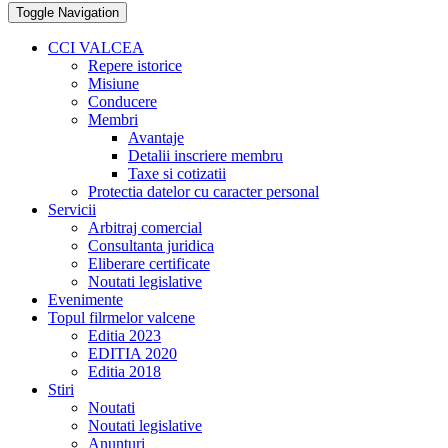
Toggle Navigation
CCI VALCEA
Repere istorice
Misiune
Conducere
Membri
Avantaje
Detalii inscriere membru
Taxe si cotizatii
Protectia datelor cu caracter personal
Servicii
Arbitraj comercial
Consultanta juridica
Eliberare certificate
Noutati legislative
Evenimente
Topul filrmelor valcene
Editia 2023
EDITIA 2020
Editia 2018
Stiri
Noutati
Noutati legislative
Anunturi