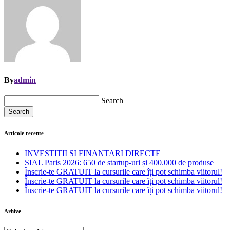
By
admin
Search
Search
Articole recente
INVESTITII SI FINANTARI DIRECTE
SIAL Paris 2026: 650 de startup-uri și 400.000 de produse
Înscrie-te GRATUIT la cursurile care îți pot schimba viitorul!
Înscrie-te GRATUIT la cursurile care îți pot schimba viitorul!
Înscrie-te GRATUIT la cursurile care îți pot schimba viitorul!
Arhive