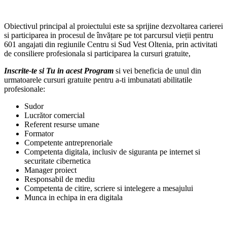
Obiectivul principal al proiectului este sa sprijine dezvoltarea carierei
si participarea in procesul de învățare pe tot parcursul vieții pentru
601 angajati din regiunile Centru si Sud Vest Oltenia, prin activitati
de consiliere profesionala si participarea la cursuri gratuite,
Inscrite-te si Tu in acest Program
si vei beneficia de unul din
urmatoarele cursuri gratuite pentru a-ti imbunatati abilitatile
profesionale:
Sudor
Lucrător comercial
Referent resurse umane
Formator
Competente antreprenoriale
Competenta digitala, inclusiv de siguranta pe internet si
securitate cibernetica
Manager proiect
Responsabil de mediu
Competenta de citire, scriere si intelegere a mesajului
Munca in echipa in era digitala