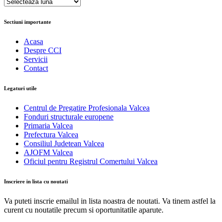
Arhive
Sectiuni importante
Acasa
Despre CCI
Servicii
Contact
Legaturi utile
Centrul de Pregatire Profesionala Valcea
Fonduri structurale europene
Primaria Valcea
Prefectura Valcea
Consiliul Judetean Valcea
AJOFM Valcea
Oficiul pentru Registrul Comertului Valcea
Inscriere in lista cu noutati
Va puteti inscrie emailul in lista noastra de noutati. Va tinem astfel la
curent cu noutatile precum si oportunitatile aparute.