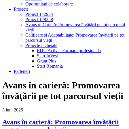
Oportunitati de colaborare
Proiecte
Proiect 142934
Proiect 128258
Avans în Carieră: Promovarea învățării pe tot parcursul
vieții
Calificare și Adaptabilitate: Promovarea învățării pe tot
parcursul vieții
Proiecte incheiate
EDU Activ – Formare profesionala
Start InVest
Grant Plus
Start Romania
Parteneri
Avans în carieră: Promovarea
învățării pe tot parcursul vieții
3
iun.
2025
Avans în carieră: Promovarea învățării