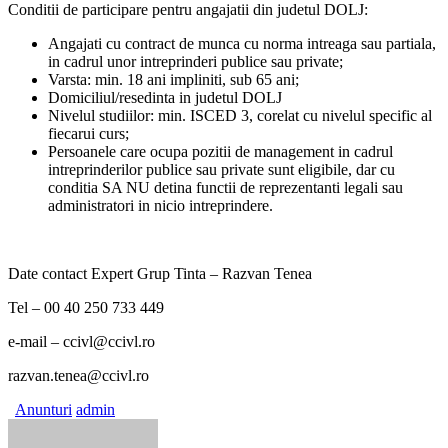
Conditii de participare pentru angajatii din judetul DOLJ:
Angajati cu contract de munca cu norma intreaga sau partiala,
in cadrul unor intreprinderi publice sau private;
Varsta: min. 18 ani impliniti, sub 65 ani;
Domiciliul/resedinta in judetul DOLJ
Nivelul studiilor: min. ISCED 3, corelat cu nivelul specific al
fiecarui curs;
Persoanele care ocupa pozitii de management in cadrul
intreprinderilor publice sau private sunt eligibile, dar cu
conditia SA NU detina functii de reprezentanti legali sau
administratori in nicio intreprindere.
Date contact Expert Grup Tinta – Razvan Tenea
Tel – 00 40 250 733 449
e-mail – ccivl@ccivl.ro
razvan.tenea@ccivl.ro
Anunturi
admin