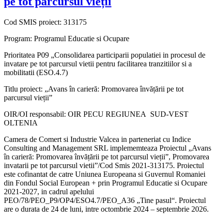
pe tot parcursul vieții
Cod SMIS proiect: 313175
Program: Programul Educatie si Ocupare
Prioritatea P09 „Consolidarea participarii populatiei in procesul de
invatare pe tot parcursul vietii pentru facilitarea tranzitiilor si a
mobilitatii (ESO.4.7)
Titlu proiect: „Avans în carieră: Promovarea învățării pe tot
parcursul vieții”
OIR/OI responsabil: OIR PECU REGIUNEA SUD-VEST
OLTENIA
Camera de Comert si Industrie Valcea in parteneriat cu Indice
Consulting and Management SRL implememteaza Proiectul „Avans
în carieră: Promovarea învățării pe tot parcursul vieții”, Promovarea
invatarii pe tot parcursul vietii”/Cod Smis 2021-313175. Proiectul
este cofinantat de catre Uniunea Europeana si Guvernul Romaniei
din Fondul Social European + prin Programul Educatie si Ocupare
2021-2027, in cadrul apelului
PEO/78/PEO_P9/OP4/ESO4.7/PEO_A36 „Tine pasul“. Proiectul
are o durata de 24 de luni, intre octombrie 2024 – septembrie 2026.