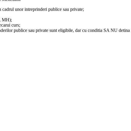
 cadrul unor intreprinderi publice sau private;
J, MH);
ecarui curs;
rilor publice sau private sunt eligibile, dar cu conditia SA NU detina fu