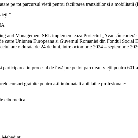
are pe tot parcursul vietii pentru facilitarea tranzitiilor si a mobilitatii
ieții”
IA
ting and Management SRL implememteaza Proiectul „Avans în carieră: Pr
at de catre Uniunea Europeana si Guvernul Romaniei din Fondul Social
 are o durata de 24 de luni, intre octombrie 2024 – septembrie 202
si participarea in procesul de învățare pe tot parcursul vieții pentru 601 
ele cursuri gratuite pentru a-ti imbunatati abilitatile profesionale:
te cibernetica
si Mehedinti