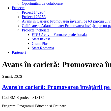
Oportunitati de colaborare
Proiecte
Proiect 142934
Proiect 128258
Avans în Carieră: Promovarea învățării pe tot parcursul vi
Calificare și Adaptabilitate: Promovarea învățării pe tot pa
Proiecte incheiate
EDU Activ – Formare profesionala
Start InVest
Grant Plus
Start Romania
Parteneri
Avans în carieră: Promovarea înv
5
mart.
2026
Avans în carieră: Promovarea învățării pe t
Cod SMIS proiect: 313175
Program: Programul Educatie si Ocupare