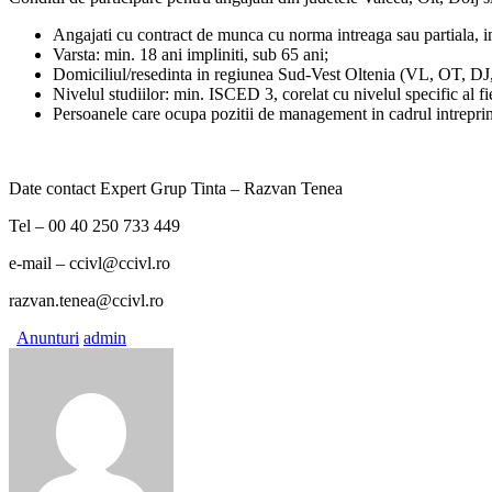
Angajati cu contract de munca cu norma intreaga sau partiala, in
Varsta: min. 18 ani impliniti, sub 65 ani;
Domiciliul/resedinta in regiunea Sud-Vest Oltenia (VL, OT, D
Nivelul studiilor: min. ISCED 3, corelat cu nivelul specific al fi
Persoanele care ocupa pozitii de management in cadrul intreprinde
Date contact Expert Grup Tinta – Razvan Tenea
Tel – 00 40 250 733 449
e-mail – ccivl@ccivl.ro
razvan.tenea@ccivl.ro
Anunturi
admin