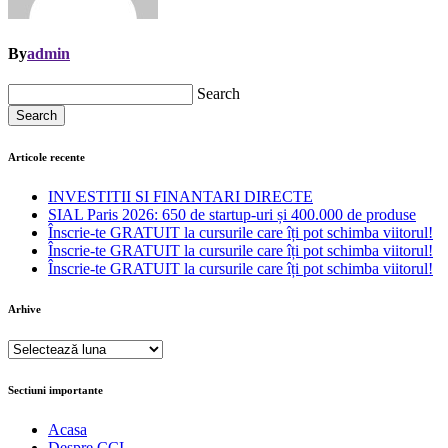
By
admin
Search
Search
Articole recente
INVESTITII SI FINANTARI DIRECTE
SIAL Paris 2026: 650 de startup-uri și 400.000 de produse
Înscrie-te GRATUIT la cursurile care îți pot schimba viitorul!
Înscrie-te GRATUIT la cursurile care îți pot schimba viitorul!
Înscrie-te GRATUIT la cursurile care îți pot schimba viitorul!
Arhive
Arhive
Sectiuni importante
Acasa
Despre CCI