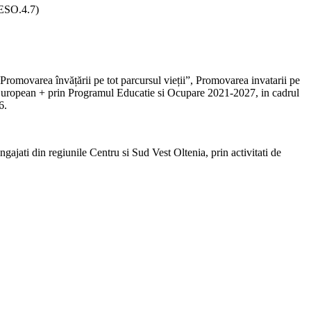
 (ESO.4.7)
omovarea învățării pe tot parcursul vieții”, Promovarea invatarii pe
 European + prin Programul Educatie si Ocupare 2021-2027, in cadrul
6.
angajati din regiunile Centru si Sud Vest Oltenia, prin activitati de