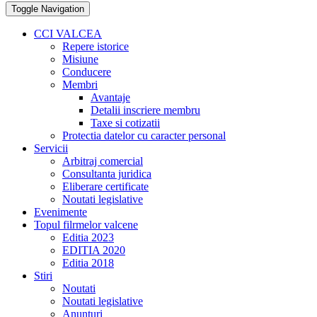
Toggle Navigation
CCI VALCEA
Repere istorice
Misiune
Conducere
Membri
Avantaje
Detalii inscriere membru
Taxe si cotizatii
Protectia datelor cu caracter personal
Servicii
Arbitraj comercial
Consultanta juridica
Eliberare certificate
Noutati legislative
Evenimente
Topul filrmelor valcene
Editia 2023
EDITIA 2020
Editia 2018
Stiri
Noutati
Noutati legislative
Anunturi