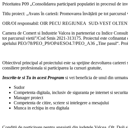
Prioritatea P09 „Consolidarea participarii populatiei in procesul de invat
Titlu proiect: „Avans în carieră: Promovarea învățării pe tot parcursul v
OIR/OI responsabil: OIR PECU REGIUNEA SUD-VEST OLTEN
Camera de Comert si Industrie Valcea in parteneriat cu Indice Consul
tot parcursul vietii”/Cod Smis 2021-313175. Proiectul este cofinant
apelului PEO/78/PEO_P9/OP4/ESO4.7/PEO_A36 „Tine pasul“. Proiectul
Obiectivul principal al proiectului este sa sprijine dezvoltarea carierei 
consiliere profesionala si participarea la cursuri gratuite,
Inscrite-te si Tu in acest Program
si vei beneficia de unul din urmatoar
Sudor
Competenta digitala, inclusiv de siguranta pe internet si securita
Manager proiect
Competenta de citire, scriere si intelegere a mesajului
Munca in echipa in era digitala
Conditii de participare pentru angajatii din judetele Valcea, Olt, Dolj 