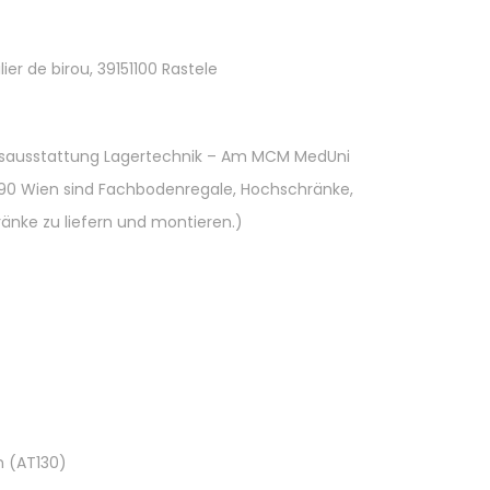
er de birou, 39151100 Rastele
bsausstattung Lagertechnik – Am MCM MedUni
90 Wien sind Fachbodenregale, Hochschränke,
änke zu liefern und montieren.)
n (AT130)