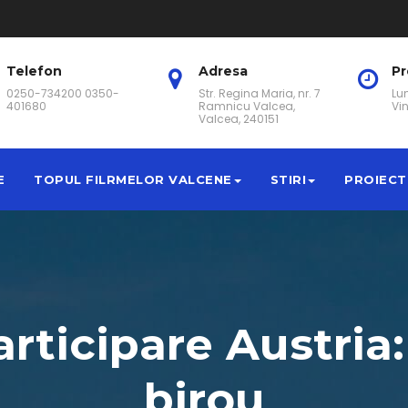
Telefon
Adresa
P
0250-734200 0350-
Str. Regina Maria, nr. 7
Lun
401680
Ramnicu Valcea,
Vin
Valcea, 240151
E
TOPUL FILRMELOR VALCENE
STIRI
PROIECT
rticipare Austria:
birou