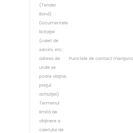
(Tender
Bond)
Documentele
licitaţiei
(caiet de
sarcini, etc.:
adresa de
Punctele de contact menţiona
unde se
poate obţine,
preţul
achiziţiei)
Termenul
limită de
obţinere a
caietului de