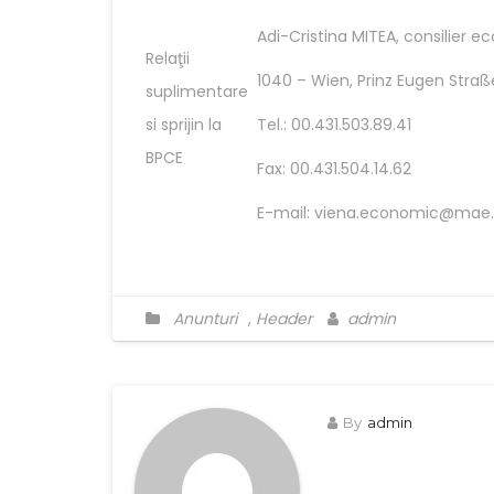
Adi-Cristina MITEA, consilier 
Relaţii
1040 – Wien, Prinz Eugen Straß
suplimentare
si sprijin la
Tel.: 00.431.503.89.41
BPCE
Fax: 00.431.504.14.62
E-mail: viena.economic@mae.
Anunturi
,
Header
admin
By
admin