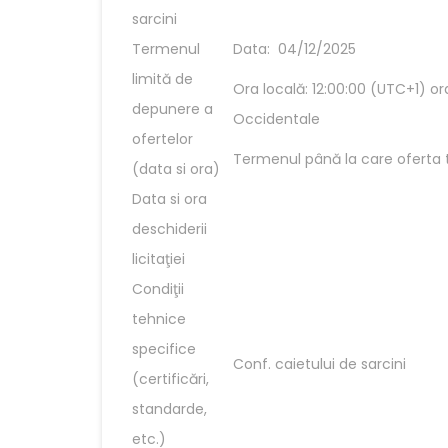
sarcini
Termenul
Data: 04/12/2025
limită de
Ora locală: 12:00:00 (UTC+1) or
depunere a
Occidentale
ofertelor
Termenul până la care oferta t
(data si ora)
Data si ora
deschiderii
licitaţiei
Condiţii
tehnice
specifice
Conf. caietului de sarcini
(certificări,
standarde,
etc.)