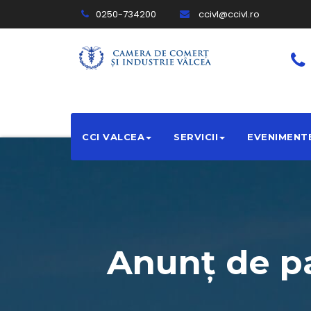
0250-734200
ccivl@ccivl.ro
CCI VALCEA
SERVICII
EVENIMENT
Anunț de pa