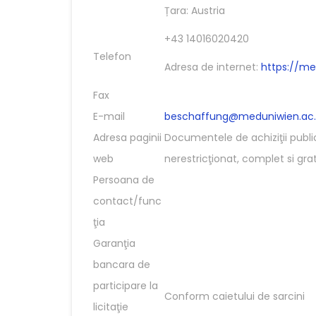
Țara: Austria
+43 14016020420
Telefon
Adresa de internet:
https://m
Fax
E-mail
beschaffung@meduniwien.ac.
Adresa paginii
Documentele de achiziţii publi
web
nerestricţionat, complet si grat
Persoana de
contact/func
ţia
Garanţia
bancara de
participare la
Conform caietului de sarcini
licitaţie