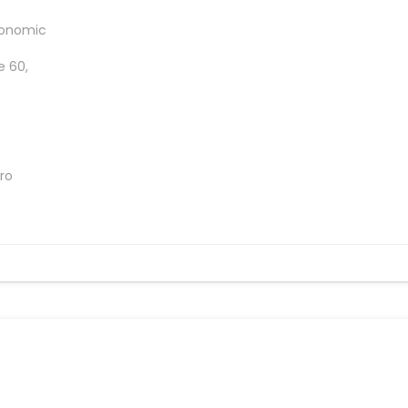
economic
e 60,
ro